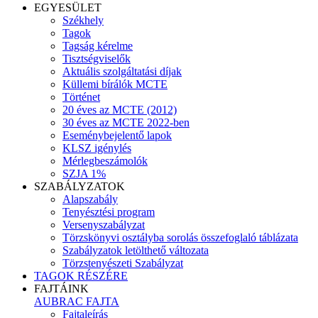
EGYESÜLET
Székhely
Tagok
Tagság kérelme
Tisztségviselők
Aktuális szolgáltatási díjak
Küllemi bírálók MCTE
Történet
20 éves az MCTE (2012)
30 éves az MCTE 2022-ben
Eseménybejelentő lapok
KLSZ igénylés
Mérlegbeszámolók
SZJA 1%
SZABÁLYZATOK
Alapszabály
Tenyésztési program
Versenyszabályzat
Törzskönyvi osztályba sorolás összefoglaló táblázata
Szabályzatok letölthető változata
Törzstenyészeti Szabályzat
TAGOK RÉSZÉRE
FAJTÁINK
AUBRAC FAJTA
Fajtaleírás