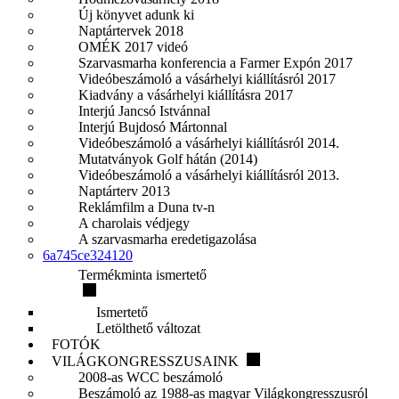
Új könyvet adunk ki
Naptártervek 2018
OMÉK 2017 videó
Szarvasmarha konferencia a Farmer Expón 2017
Videóbeszámoló a vásárhelyi kiállításról 2017
Kiadvány a vásárhelyi kiállításra 2017
Interjú Jancsó Istvánnal
Interjú Bujdosó Mártonnal
Videóbeszámoló a vásárhelyi kiállításról 2014.
Mutatványok Golf hátán (2014)
Videóbeszámoló a vásárhelyi kiállításról 2013.
Naptárterv 2013
Reklámfilm a Duna tv-n
A charolais védjegy
A szarvasmarha eredetigazolása
6a745ce324120
Termékminta ismertető
Ismertető
Letölthető változat
FOTÓK
VILÁGKONGRESSZUSAINK
2008-as WCC beszámoló
Beszámoló az 1988-as magyar Világkongresszusról