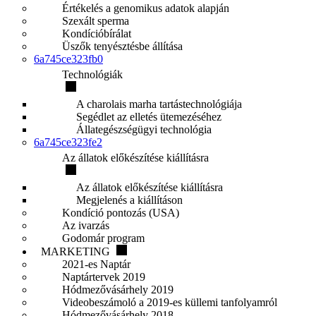
Értékelés a genomikus adatok alapján
Szexált sperma
Kondícióbírálat
Üszők tenyésztésbe állítása
6a745ce323fb0
Technológiák
A charolais marha tartástechnológiája
Segédlet az elletés ütemezéséhez
Állategészségügyi technológia
6a745ce323fe2
Az állatok előkészítése kiállításra
Az állatok előkészítése kiállításra
Megjelenés a kiállításon
Kondíció pontozás (USA)
Az ivarzás
Godomár program
MARKETING
2021-es Naptár
Naptártervek 2019
Hódmezővásárhely 2019
Videobeszámoló a 2019-es küllemi tanfolyamról
Hódmezővásárhely 2018