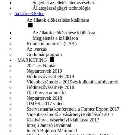
Segédlet az elletés ütemezéséhez
Állategészségügyi technológia
6a745ce330dcc
Az állatok előkészítése kiállításra
Az állatok előkészítése kiállításra
Megjelenés a kiállításon
Kondíció pontozás (USA)
Az ivarzás
Godomár program
MARKETING
2021-es Naptár
Naptártervek 2019
Hódmezővásárhely 2019
Videobeszámoló a 2019-es küllemi tanfolyamról
Hódmezővásárhely 2018
Új könyvet adunk ki
Naptártervek 2018
OMÉK 2017 videó
Szarvasmarha konferencia a Farmer Expón 2017
Videóbeszámoló a vásárhelyi kiállításról 2017
Kiadvány a vásárhelyi kiállításra 2017
Interjú Jancsó Istvánnal
Interjú Bujdosó Mártonnal