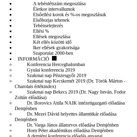
A tehénlétszám megoszlása
Életkor intervallumok
Elsőellési korok és %-os megoszlásuk
Elsőborjas tehenek
Tehénselejtezés
Ellési %
Ellések megoszlása
Két ellés közötti idő
Iker ellések gyakorisága
Szaporulat 2000-ben
INFORMÁCIÓ
Konferencia Herceghalomban
Gyulai konferencia 2019
Szakmai nap Pénzesgyőr 2019
Szakmai nap Kecskemét 2019 (Dr. Török Márton -
Charolais értékindex)
Szakmai nap Bekecs 2019 (Dr. Nagy István, Fodor
Zoltán előadása)
Dr. Borovics Attila NAIK intézetigazgató előadása
Demjénben
Dr. Mezei Dávid helyettes államtitkár előadása
Demjénben
Dr. Varga János állatorvos előadása Demjénben
Horn Péter akadémikus előadása Demjénben
A demjéni konferencia előadás anyagai