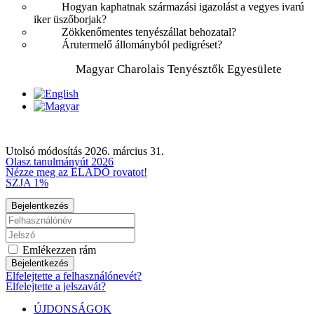
Hogyan kaphatnak származási igazolást a vegyes ivarú
iker üszőborjak?
Zökkenőmentes tenyészállat behozatal?
Árutermelő állományból pedigréset?
Magyar Charolais Tenyésztők Egyesülete
Utolsó módosítás 2026. március 31.
Olasz tanulmányút 2026
Nézze meg az ELADÓ rovatot!
SZJA 1%
Bejelentkezés
Emlékezzen rám
Bejelentkezés
Elfelejtette a felhasználónevét?
Elfelejtette a jelszavát?
ÚJDONSÁGOK