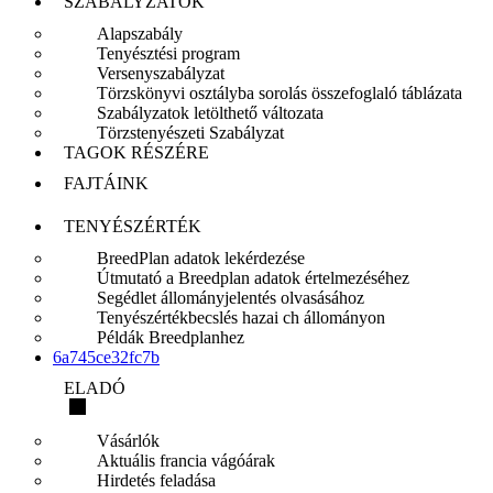
SZABÁLYZATOK
Alapszabály
Tenyésztési program
Versenyszabályzat
Törzskönyvi osztályba sorolás összefoglaló táblázata
Szabályzatok letölthető változata
Törzstenyészeti Szabályzat
TAGOK RÉSZÉRE
FAJTÁINK
TENYÉSZÉRTÉK
BreedPlan adatok lekérdezése
Útmutató a Breedplan adatok értelmezéséhez
Segédlet állományjelentés olvasásához
Tenyészértékbecslés hazai ch állományon
Példák Breedplanhez
6a745ce32fc7b
ELADÓ
Vásárlók
Aktuális francia vágóárak
Hirdetés feladása