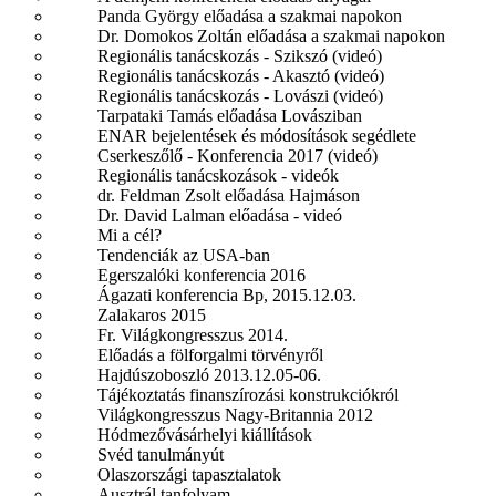
Panda György előadása a szakmai napokon
Dr. Domokos Zoltán előadása a szakmai napokon
Regionális tanácskozás - Szikszó (videó)
Regionális tanácskozás - Akasztó (videó)
Regionális tanácskozás - Lovászi (videó)
Tarpataki Tamás előadása Lovásziban
ENAR bejelentések és módosítások segédlete
Cserkeszőlő - Konferencia 2017 (videó)
Regionális tanácskozások - videók
dr. Feldman Zsolt előadása Hajmáson
Dr. David Lalman előadása - videó
Mi a cél?
Tendenciák az USA-ban
Egerszalóki konferencia 2016
Ágazati konferencia Bp, 2015.12.03.
Zalakaros 2015
Fr. Világkongresszus 2014.
Előadás a fölforgalmi törvényről
Hajdúszoboszló 2013.12.05-06.
Tájékoztatás finanszírozási konstrukciókról
Világkongresszus Nagy-Britannia 2012
Hódmezővásárhelyi kiállítások
Svéd tanulmányút
Olaszországi tapasztalatok
Ausztrál tanfolyam