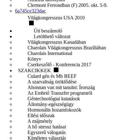
Clermont Ferrondban (F) 2005. okt. 5-9.
6a745ce323dac
Világkongresszus USA 2010
Úti beszámoló
Letölthető változat
Világkongresszus Kanadában
Charolais Világkongresszus Brazíliában
Charolais International
Könyv
Cserkeszőlő - Konferencia 2017
SZAKCIKKEK
Culard gén és Mh BEEF
A szarvaltság öröklődése
Ahonnan van mit tanulni: Írország
Az Embrió Transzfer programról
Géntechnológiai kutatások
Állomány-egészségügy
Hormonális hozamfokozók
Ellési időszak
A májmétely
A hő stressz hatásai
Egyszerű válogatás
Kíméletes választás