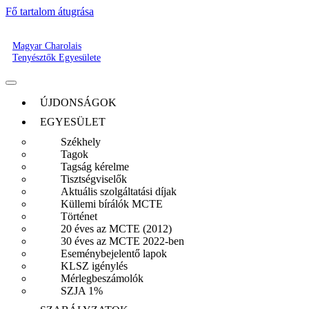
Fő tartalom átugrása
Magyar Charolais
Tenyésztők Egyesülete
ÚJDONSÁGOK
EGYESÜLET
Székhely
Tagok
Tagság kérelme
Tisztségviselők
Aktuális szolgáltatási díjak
Küllemi bírálók MCTE
Történet
20 éves az MCTE (2012)
30 éves az MCTE 2022-ben
Eseménybejelentő lapok
KLSZ igénylés
Mérlegbeszámolók
SZJA 1%