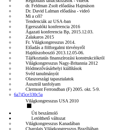
Regionális tanácskozások - videók
dr. Feldman Zsolt előadása Hajmáson
Dr. David Lalman előadása - videó
Mi a cél?
Tendenciák az USA-ban
Egerszalóki konferencia 2016
Ágazati konferencia Bp, 2015.12.03.
Zalakaros 2015
Fr. Világkongresszus 2014.
Előadás a fölforgalmi törvényről
Hajdúszoboszló 2013.12.05-06.
Tájékoztatás finanszírozási konstrukciókról
Világkongresszus Nagy-Britannia 2012
Hódmezővásárhelyi kiállítások
Svéd tanulmányút
Olaszországi tapasztalatok
Ausztrál tanfolyam
Clermont Ferrondban (F) 2005. okt. 5-9.
6a745ce330c5a
Világkongresszus USA 2010
Úti beszámoló
Letölthető változat
Világkongresszus Kanadában
Charolais Világkongresszus Brazíliában