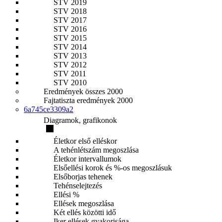
STV 2019
STV 2018
STV 2017
STV 2016
STV 2015
STV 2014
STV 2013
STV 2012
STV 2011
STV 2010
Eredmények összes 2000
Fajtatiszta eredmények 2000
6a745ce3309a2
Diagramok, grafikonok
Életkor első elléskor
A tehénlétszám megoszlása
Életkor intervallumok
Elsőellési korok és %-os megoszlásuk
Elsőborjas tehenek
Tehénselejtezés
Ellési %
Ellések megoszlása
Két ellés közötti idő
Iker ellések gyakorisága