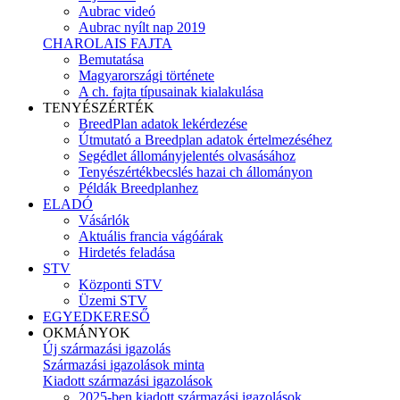
Aubrac videó
Aubrac nyílt nap 2019
CHAROLAIS FAJTA
Bemutatása
Magyarországi története
A ch. fajta típusainak kialakulása
TENYÉSZÉRTÉK
BreedPlan adatok lekérdezése
Útmutató a Breedplan adatok értelmezéséhez
Segédlet állományjelentés olvasásához
Tenyészértékbecslés hazai ch állományon
Példák Breedplanhez
ELADÓ
Vásárlók
Aktuális francia vágóárak
Hirdetés feladása
STV
Központi STV
Üzemi STV
EGYEDKERESŐ
OKMÁNYOK
Új származási igazolás
Származási igazolások minta
Kiadott származási igazolások
2025-ben kiadott származási igazolások