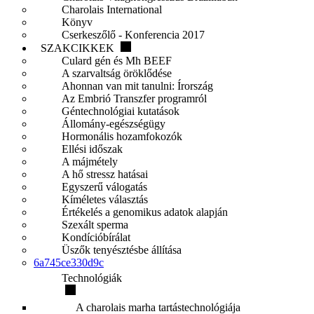
Charolais International
Könyv
Cserkeszőlő - Konferencia 2017
SZAKCIKKEK
Culard gén és Mh BEEF
A szarvaltság öröklődése
Ahonnan van mit tanulni: Írország
Az Embrió Transzfer programról
Géntechnológiai kutatások
Állomány-egészségügy
Hormonális hozamfokozók
Ellési időszak
A májmétely
A hő stressz hatásai
Egyszerű válogatás
Kíméletes választás
Értékelés a genomikus adatok alapján
Szexált sperma
Kondícióbírálat
Üszők tenyésztésbe állítása
6a745ce330d9c
Technológiák
A charolais marha tartástechnológiája