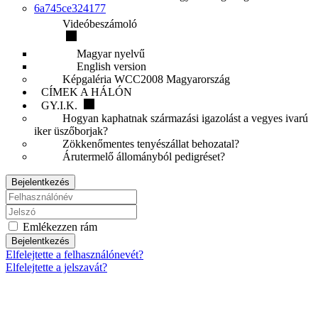
6a745ce324177
Videóbeszámoló
Magyar nyelvű
English version
Képgaléria WCC2008 Magyarország
CÍMEK A HÁLÓN
GY.I.K.
Hogyan kaphatnak származási igazolást a vegyes ivarú
iker üszőborjak?
Zökkenőmentes tenyészállat behozatal?
Árutermelő állományból pedigréset?
Bejelentkezés
Emlékezzen rám
Bejelentkezés
Elfelejtette a felhasználónevét?
Elfelejtette a jelszavát?