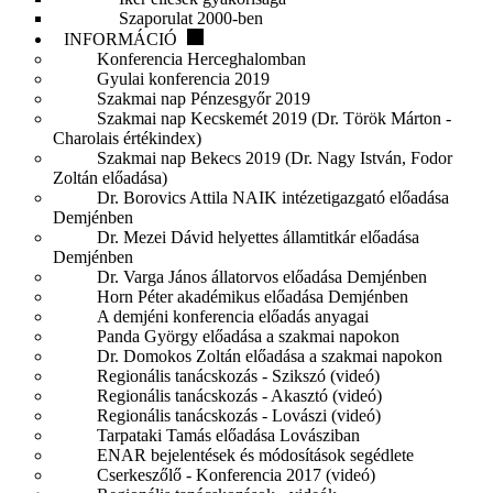
Szaporulat 2000-ben
INFORMÁCIÓ
Konferencia Herceghalomban
Gyulai konferencia 2019
Szakmai nap Pénzesgyőr 2019
Szakmai nap Kecskemét 2019 (Dr. Török Márton -
Charolais értékindex)
Szakmai nap Bekecs 2019 (Dr. Nagy István, Fodor
Zoltán előadása)
Dr. Borovics Attila NAIK intézetigazgató előadása
Demjénben
Dr. Mezei Dávid helyettes államtitkár előadása
Demjénben
Dr. Varga János állatorvos előadása Demjénben
Horn Péter akadémikus előadása Demjénben
A demjéni konferencia előadás anyagai
Panda György előadása a szakmai napokon
Dr. Domokos Zoltán előadása a szakmai napokon
Regionális tanácskozás - Szikszó (videó)
Regionális tanácskozás - Akasztó (videó)
Regionális tanácskozás - Lovászi (videó)
Tarpataki Tamás előadása Lovásziban
ENAR bejelentések és módosítások segédlete
Cserkeszőlő - Konferencia 2017 (videó)