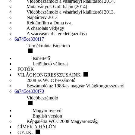
Videóbeszámoló a vásárhelyi kiállításról 2014.
Mutatványok Golf hátán (2014)
Videóbeszámoló a vásárhelyi kiállításról 2013.
Naptárterv 2013
Reklámfilm a Duna tv-n
A charolais védjegy
A szarvasmarha eredetigazolása
6a745ce330f17
Termékminta ismertető
Ismertető
Letölthető változat
FOTÓK
VILÁGKONGRESSZUSAINK
2008-as WCC beszámoló
Beszámoló az 1988-as magyar Világkongresszusról
6a745ce330f70
Videóbeszámoló
Magyar nyelvű
English version
Képgaléria WCC2008 Magyarország
CÍMEK A HÁLÓN
GY.I.K.