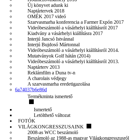
Új könyvet adunk ki
Naptártervek 2018
OMÉK 2017 videó
Szarvasmarha konferencia a Farmer Expón 2017
Videóbeszámoló a vásárhelyi kiállításról 2017
Kiadvány a vásárhelyi kiállításra 2017
Interjú Jancsó Istvánnal
Interjú Bujdosó Mártonnal
Videóbeszámoló a vásárhelyi kiállításról 2014.
Mutatványok Golf hátán (2014)
Videóbeszámoló a vásárhelyi kiállításról 2013.
Naptárterv 2013
Reklámfilm a Duna tv-n
A charolais védjegy
A szarvasmarha eredetigazolása
6a74037b6e86d
Termékminta ismertető
Ismertető
Letölthető változat
FOTÓK
VILÁGKONGRESSZUSAINK
2008-as WCC beszámoló
Beszámoló az 1988-as magyar Világkongresszusról