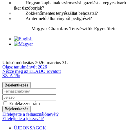
Hogyan kaphatnak származási igazolást a vegyes ivarú
iker üszőborjak?
Zökkenőmentes tenyészállat behozatal?
Árutermelő állományból pedigréset?
Magyar Charolais Tenyésztők Egyesülete
Utolsó módosítás 2026. március 31.
Olasz tanulmányút 2026
Nézze meg az ELADÓ rovatot!
SZJA 1%
Bejelentkezés
Emlékezzen rám
Bejelentkezés
Elfelejtette a felhasználónevét?
Elfelejtette a jelszavát?
ÚJDONSÁGOK