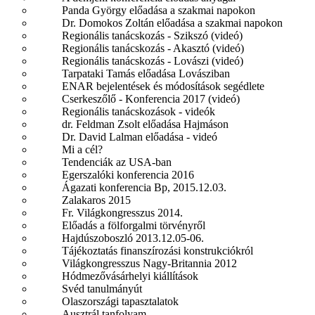
Panda György előadása a szakmai napokon
Dr. Domokos Zoltán előadása a szakmai napokon
Regionális tanácskozás - Szikszó (videó)
Regionális tanácskozás - Akasztó (videó)
Regionális tanácskozás - Lovászi (videó)
Tarpataki Tamás előadása Lovásziban
ENAR bejelentések és módosítások segédlete
Cserkeszőlő - Konferencia 2017 (videó)
Regionális tanácskozások - videók
dr. Feldman Zsolt előadása Hajmáson
Dr. David Lalman előadása - videó
Mi a cél?
Tendenciák az USA-ban
Egerszalóki konferencia 2016
Ágazati konferencia Bp, 2015.12.03.
Zalakaros 2015
Fr. Világkongresszus 2014.
Előadás a fölforgalmi törvényről
Hajdúszoboszló 2013.12.05-06.
Tájékoztatás finanszírozási konstrukciókról
Világkongresszus Nagy-Britannia 2012
Hódmezővásárhelyi kiállítások
Svéd tanulmányút
Olaszországi tapasztalatok
Ausztrál tanfolyam