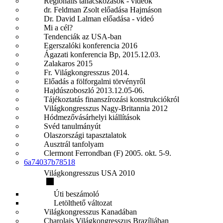
Regionális tanácskozások - videók
dr. Feldman Zsolt előadása Hajmáson
Dr. David Lalman előadása - videó
Mi a cél?
Tendenciák az USA-ban
Egerszalóki konferencia 2016
Ágazati konferencia Bp, 2015.12.03.
Zalakaros 2015
Fr. Világkongresszus 2014.
Előadás a fölforgalmi törvényről
Hajdúszoboszló 2013.12.05-06.
Tájékoztatás finanszírozási konstrukciókról
Világkongresszus Nagy-Britannia 2012
Hódmezővásárhelyi kiállítások
Svéd tanulmányút
Olaszországi tapasztalatok
Ausztrál tanfolyam
Clermont Ferrondban (F) 2005. okt. 5-9.
6a74037b78518
Világkongresszus USA 2010
Úti beszámoló
Letölthető változat
Világkongresszus Kanadában
Charolais Világkongresszus Brazíliában