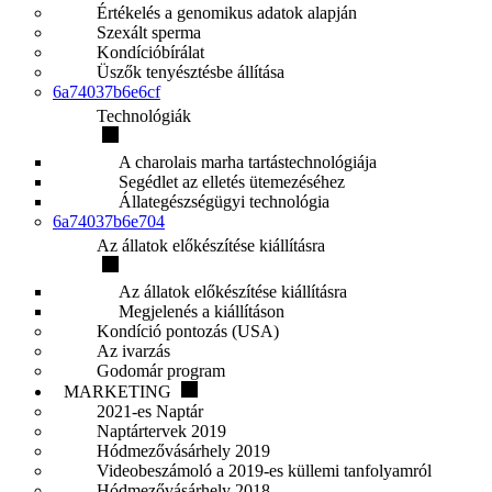
Értékelés a genomikus adatok alapján
Szexált sperma
Kondícióbírálat
Üszők tenyésztésbe állítása
6a74037b6e6cf
Technológiák
A charolais marha tartástechnológiája
Segédlet az elletés ütemezéséhez
Állategészségügyi technológia
6a74037b6e704
Az állatok előkészítése kiállításra
Az állatok előkészítése kiállításra
Megjelenés a kiállításon
Kondíció pontozás (USA)
Az ivarzás
Godomár program
MARKETING
2021-es Naptár
Naptártervek 2019
Hódmezővásárhely 2019
Videobeszámoló a 2019-es küllemi tanfolyamról
Hódmezővásárhely 2018