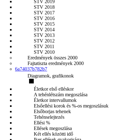
STV 2019
STV 2018
STV 2017
STV 2016
STV 2015
STV 2014
STV 2013
STV 2012
STV 2011
STV 2010
Eredmények összes 2000
Fajtatiszta eredmények 2000
6a74037b782b7
Diagramok, grafikonok
Életkor első elléskor
A tehénlétszám megoszlása
Életkor intervallumok
Elsőellési korok és %-os megoszlásuk
Elsőborjas tehenek
Tehénselejtezés
Ellési %
Ellések megoszlása
Két ellés közötti idő
Iker ellések gyakorisága