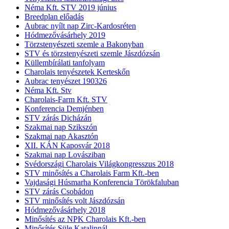
Néma Kft. STV 2019 június
Breedplan előadás
Aubrac nyílt nap Zirc-Kardosréten
Hódmezővásárhely 2019
Törzstenyészeti szemle a Bakonyban
STV és törzstenyészeti szemle Jászdózsán
Küllembírálati tanfolyam
Charolais tenyészetek Kerteskőn
Aubrac tenyészet 190326
Néma Kft. Stv
Charolais-Farm Kft. STV
Konferencia Demjénben
STV zárás Dicházán
Szakmai nap Szikszón
Szakmai nap Akasztón
XII. KÁN Kaposvár 2018
Szakmai nap Lovásziban
Svédországi Charolais Világkongresszus 2018
STV minősítés a Charolais Farm Kft.-ben
Vajdasági Húsmarha Konferencia Törökfaluban
STV zárás Csobádon
STV minősítés volt Jászdózsán
Hódmezővásárhely 2018
Minősítés az NPK Charolais Kft.-ben
Minősítés Süle Katalinnál