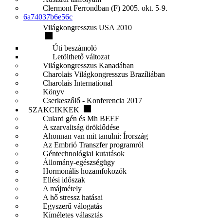
Clermont Ferrondban (F) 2005. okt. 5-9.
6a74037b6e56c
Világkongresszus USA 2010
Úti beszámoló
Letölthető változat
Világkongresszus Kanadában
Charolais Világkongresszus Brazíliában
Charolais International
Könyv
Cserkeszőlő - Konferencia 2017
SZAKCIKKEK
Culard gén és Mh BEEF
A szarvaltság öröklődése
Ahonnan van mit tanulni: Írország
Az Embrió Transzfer programról
Géntechnológiai kutatások
Állomány-egészségügy
Hormonális hozamfokozók
Ellési időszak
A májmétely
A hő stressz hatásai
Egyszerű válogatás
Kíméletes választás