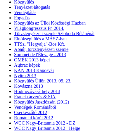
Közgyűlés
Tenyészet-látogatás
Vendéglátás
Fogadás
Közgyűlés az Üllői Közösségi Házban
Világkongresszus Fr. 2014.
Törzstenyészeti szemle Szloboda Bélánénál
Elnökségi ülés a MÁSZ-ban
TTSz, "Hegyalja"-Bos Kft.
Abaúji törzstenyészeti szemle
Sommet de l'Élevage - 2013
OMÉK 2013 képei
Aubrac képek
KÁN 2013 Kaposvár
Nyitra 2013
Közgyűlés Üllőn 2013. 05. 23.
Kovászna 2013
Hódmezővásárhely 2013
Francia árverés & SIA
Közgyűlés Jászdózsán (2012)
Vendégek Romániából
Cserkeszőlő 2012
Romániai körút 2012
WCC Nagy-Britannia 2012 - DZ
WCC Nagy-Britannia 2012 - Helge