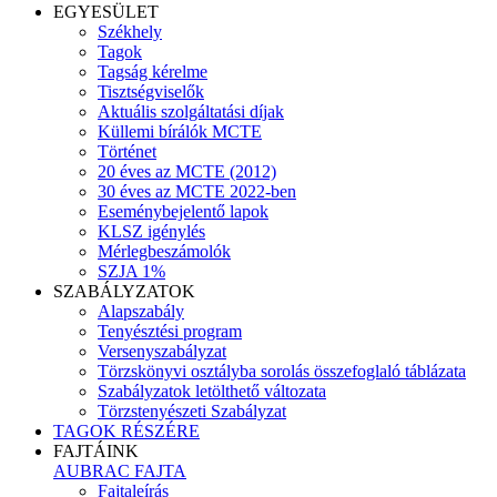
EGYESÜLET
Székhely
Tagok
Tagság kérelme
Tisztségviselők
Aktuális szolgáltatási díjak
Küllemi bírálók MCTE
Történet
20 éves az MCTE (2012)
30 éves az MCTE 2022-ben
Eseménybejelentő lapok
KLSZ igénylés
Mérlegbeszámolók
SZJA 1%
SZABÁLYZATOK
Alapszabály
Tenyésztési program
Versenyszabályzat
Törzskönyvi osztályba sorolás összefoglaló táblázata
Szabályzatok letölthető változata
Törzstenyészeti Szabályzat
TAGOK RÉSZÉRE
FAJTÁINK
AUBRAC FAJTA
Fajtaleírás