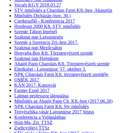
Vecsés KGY 2018.03.27
STV minősítés a Charolais Farm Kft.-ben, Akasztón
Minősítés Dicházán (nov. 30.)
Cserkeszőlő - Konferencia 2017
Hordeum 2000 Kft. STV minősítés
Szemle Tábori Imrénél
Szakmai nap Lajosmizsén
Szemle a Szerencsi Zrt.-ben 2017.
Szakmai nap Mezőcsáton
Hegyalja-Bos Kft. Törzstenyészeti szemle
Szakmai nap Hajmáson
Abaúji Papp Charolais Kft. Törzstenyészeti szemle
Elnökségi - Lajosmizse '17. október 3.
NPK Charolais Farm Kft. törzstenyészeti szemléje
OMÉK 2017
KÁN 2017. Kaposvár
Farmer Expó 2017
Lalman professzor látogatása
Minősítés az Abaúji Papp Ch. Kft.-ben (2017.06.28)
NPK Charolais Farm Kft. Stv minősítés
Tenyészbika vásár Lajosmizse 2017 június
Konferencia a Vajdaságban
Hód-Mg. Zrt. TTSZ
Zselicvölgyi TTSz