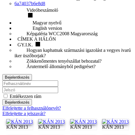
6a74037b6e8d8
Videóbeszámoló
Magyar nyelvű
English version
Képgaléria WCC2008 Magyarország
CÍMEK A HÁLÓN
GY.I.K.
Hogyan kaphatnak származási igazolást a vegyes ivarú
iker üszőborjak?
Zökkenőmentes tenyészállat behozatal?
Árutermelő állományból pedigréset?
Bejelentkezés
Emlékezzen rám
Bejelentkezés
Elfelejtette a felhasználónevét?
Elfelejtette a jelszavát?
KÁN 2013
KÁN 2013
KÁN 2013
KÁN 2013