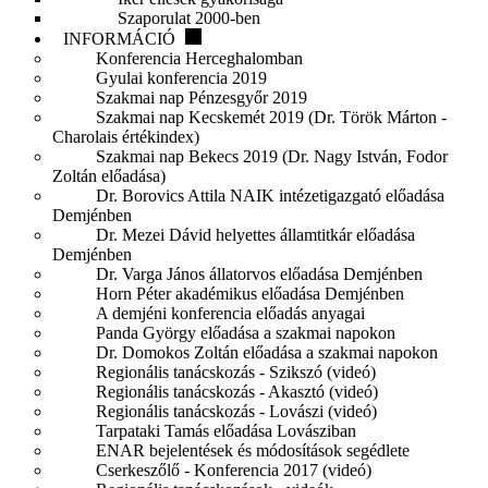
Szaporulat 2000-ben
INFORMÁCIÓ
Konferencia Herceghalomban
Gyulai konferencia 2019
Szakmai nap Pénzesgyőr 2019
Szakmai nap Kecskemét 2019 (Dr. Török Márton -
Charolais értékindex)
Szakmai nap Bekecs 2019 (Dr. Nagy István, Fodor
Zoltán előadása)
Dr. Borovics Attila NAIK intézetigazgató előadása
Demjénben
Dr. Mezei Dávid helyettes államtitkár előadása
Demjénben
Dr. Varga János állatorvos előadása Demjénben
Horn Péter akadémikus előadása Demjénben
A demjéni konferencia előadás anyagai
Panda György előadása a szakmai napokon
Dr. Domokos Zoltán előadása a szakmai napokon
Regionális tanácskozás - Szikszó (videó)
Regionális tanácskozás - Akasztó (videó)
Regionális tanácskozás - Lovászi (videó)
Tarpataki Tamás előadása Lovásziban
ENAR bejelentések és módosítások segédlete
Cserkeszőlő - Konferencia 2017 (videó)