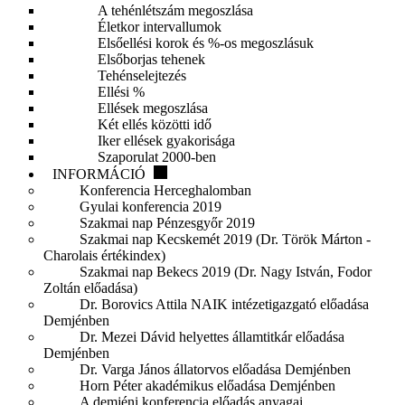
A tehénlétszám megoszlása
Életkor intervallumok
Elsőellési korok és %-os megoszlásuk
Elsőborjas tehenek
Tehénselejtezés
Ellési %
Ellések megoszlása
Két ellés közötti idő
Iker ellések gyakorisága
Szaporulat 2000-ben
INFORMÁCIÓ
Konferencia Herceghalomban
Gyulai konferencia 2019
Szakmai nap Pénzesgyőr 2019
Szakmai nap Kecskemét 2019 (Dr. Török Márton -
Charolais értékindex)
Szakmai nap Bekecs 2019 (Dr. Nagy István, Fodor
Zoltán előadása)
Dr. Borovics Attila NAIK intézetigazgató előadása
Demjénben
Dr. Mezei Dávid helyettes államtitkár előadása
Demjénben
Dr. Varga János állatorvos előadása Demjénben
Horn Péter akadémikus előadása Demjénben
A demjéni konferencia előadás anyagai