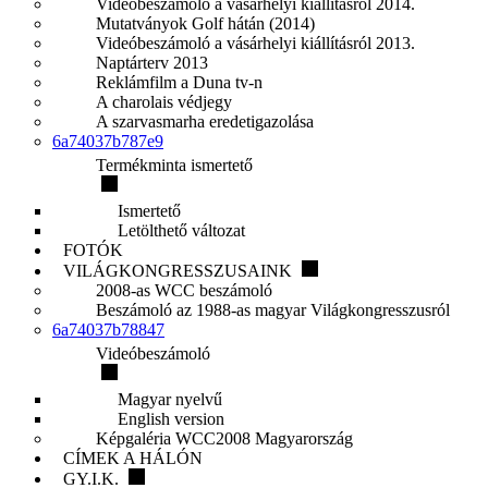
Videóbeszámoló a vásárhelyi kiállításról 2014.
Mutatványok Golf hátán (2014)
Videóbeszámoló a vásárhelyi kiállításról 2013.
Naptárterv 2013
Reklámfilm a Duna tv-n
A charolais védjegy
A szarvasmarha eredetigazolása
6a74037b787e9
Termékminta ismertető
Ismertető
Letölthető változat
FOTÓK
VILÁGKONGRESSZUSAINK
2008-as WCC beszámoló
Beszámoló az 1988-as magyar Világkongresszusról
6a74037b78847
Videóbeszámoló
Magyar nyelvű
English version
Képgaléria WCC2008 Magyarország
CÍMEK A HÁLÓN
GY.I.K.