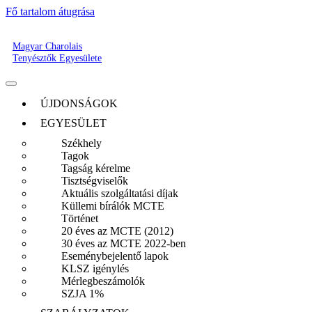
Fő tartalom átugrása
Magyar Charolais
Tenyésztők Egyesülete
ÚJDONSÁGOK
EGYESÜLET
Székhely
Tagok
Tagság kérelme
Tisztségviselők
Aktuális szolgáltatási díjak
Küllemi bírálók MCTE
Történet
20 éves az MCTE (2012)
30 éves az MCTE 2022-ben
Eseménybejelentő lapok
KLSZ igénylés
Mérlegbeszámolók
SZJA 1%