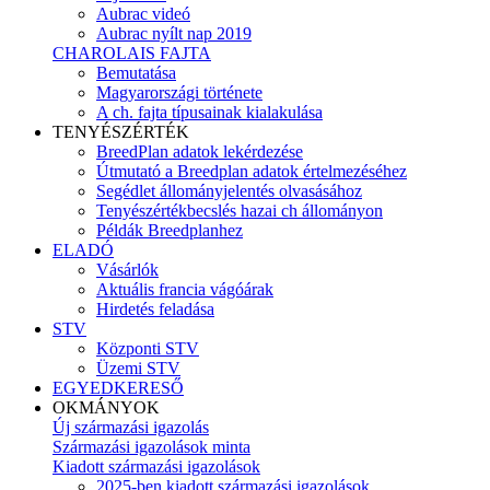
Aubrac videó
Aubrac nyílt nap 2019
CHAROLAIS FAJTA
Bemutatása
Magyarországi története
A ch. fajta típusainak kialakulása
TENYÉSZÉRTÉK
BreedPlan adatok lekérdezése
Útmutató a Breedplan adatok értelmezéséhez
Segédlet állományjelentés olvasásához
Tenyészértékbecslés hazai ch állományon
Példák Breedplanhez
ELADÓ
Vásárlók
Aktuális francia vágóárak
Hirdetés feladása
STV
Központi STV
Üzemi STV
EGYEDKERESŐ
OKMÁNYOK
Új származási igazolás
Származási igazolások minta
Kiadott származási igazolások
2025-ben kiadott származási igazolások