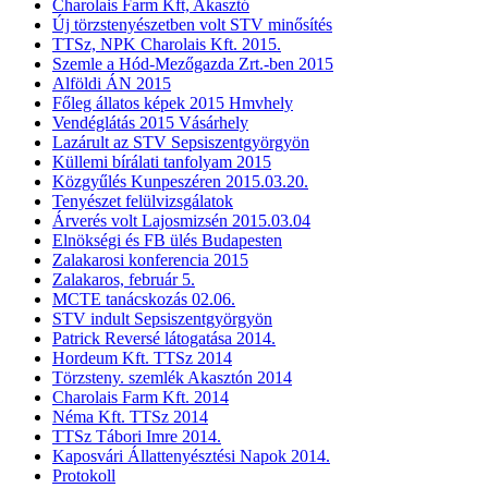
Charolais Farm Kft, Akasztó
Új törzstenyészetben volt STV minősítés
TTSz, NPK Charolais Kft. 2015.
Szemle a Hód-Mezőgazda Zrt.-ben 2015
Alföldi ÁN 2015
Főleg állatos képek 2015 Hmvhely
Vendéglátás 2015 Vásárhely
Lazárult az STV Sepsiszentgyörgyön
Küllemi bírálati tanfolyam 2015
Közgyűlés Kunpeszéren 2015.03.20.
Tenyészet felülvizsgálatok
Árverés volt Lajosmizsén 2015.03.04
Elnökségi és FB ülés Budapesten
Zalakarosi konferencia 2015
Zalakaros, február 5.
MCTE tanácskozás 02.06.
STV indult Sepsiszentgyörgyön
Patrick Reversé látogatása 2014.
Hordeum Kft. TTSz 2014
Törzsteny. szemlék Akasztón 2014
Charolais Farm Kft. 2014
Néma Kft. TTSz 2014
TTSz Tábori Imre 2014.
Kaposvári Állattenyésztési Napok 2014.
Protokoll