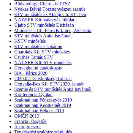
Bódvavölgyi Charolais TTSZ
Nyakas Dávid Törzstenyészeti szemle
STV minősítés az Abaúji Ch. Kft.-ben
NAT-SER Kft. választás, bírálat...
Újabb STV minősítés Dicházán
Minősítés a Ch. Farm Kft.-ben, Akasztón
STV minősítés Anka Istvánnál
KSTV minősítés
STV minősítés Csobádon
Charolais Kft. STV minősítés
Csürhés Tamás STV
NAT-SER Kft. STV minősítés
Herceghalmi tanácskozás
SIA - Párizs 2020
2020.02.18. Elnökségi Lmizse
Hegyalja-Bos Kft. STV 2020. január
Szemle és STV minősítés Anka Istvánnál
Konferencia Gyulán
Szakmai nap Pénzesgyőr 2019
Szakmai nap Kecskemét 2019
Szakmai nap Bekecs 2019
OMÉK 2019
Francia látogatók
Ír kongresszus
Tenyésztési szakbizottsági ülés