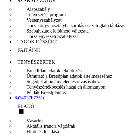
SZABÁLYZATOK
Alapszabály
Tenyésztési program
Versenyszabályzat
Törzskönyvi osztályba sorolás összefoglaló táblázata
Szabályzatok letölthető változata
Törzstenyészeti Szabályzat
TAGOK RÉSZÉRE
FAJTÁINK
TENYÉSZÉRTÉK
BreedPlan adatok lekérdezése
Útmutató a Breedplan adatok értelmezéséhez
Segédlet állományjelentés olvasásához
Tenyészértékbecslés hazai ch állományon
Példák Breedplanhez
6a74037b7751d
ELADÓ
Vásárlók
Aktuális francia vágóárak
Hirdetés feladása