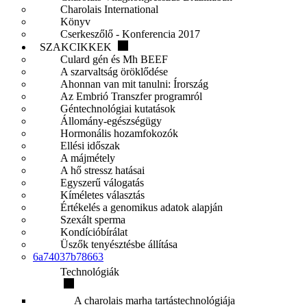
Charolais International
Könyv
Cserkeszőlő - Konferencia 2017
SZAKCIKKEK
Culard gén és Mh BEEF
A szarvaltság öröklődése
Ahonnan van mit tanulni: Írország
Az Embrió Transzfer programról
Géntechnológiai kutatások
Állomány-egészségügy
Hormonális hozamfokozók
Ellési időszak
A májmétely
A hő stressz hatásai
Egyszerű válogatás
Kíméletes választás
Értékelés a genomikus adatok alapján
Szexált sperma
Kondícióbírálat
Üszők tenyésztésbe állítása
6a74037b78663
Technológiák
A charolais marha tartástechnológiája