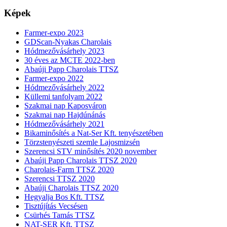
Képek
Farmer-expo 2023
GDScan-Nyakas Charolais
Hódmezővásárhely 2023
30 éves az MCTE 2022-ben
Abaúji Papp Charolais TTSZ
Farmer-expo 2022
Hódmezővásárhely 2022
Küllemi tanfolyam 2022
Szakmai nap Kaposváron
Szakmai nap Hajdúnánás
Hódmezővásárhely 2021
Bikaminősítés a Nat-Ser Kft. tenyészetében
Törzstenyészeti szemle Lajosmizsén
Szerencsi STV minősítés 2020 november
Abaúji Papp Charolais TTSZ 2020
Charolais-Farm TTSZ 2020
Szerencsi TTSZ 2020
Abaúji Charolais TTSZ 2020
Hegyalja Bos Kft. TTSZ
Tisztújítás Vecsésen
Csürhés Tamás TTSZ
NAT-SER Kft. TTSZ