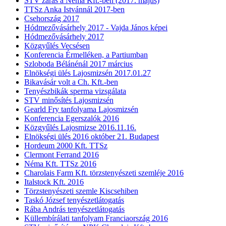
STV zárás a Néma Kft.-ben (2017. május)
TTSz Anka Istvánnál 2017-ben
Csehország 2017
Hódmezővásárhely 2017 - Vajda János képei
Hódmezővásárhely 2017
Közgyűlés Vecsésen
Konferencia Érmelléken, a Partiumban
Szloboda Bélánénál 2017 március
Elnökségi ülés Lajosmizsén 2017.01.27
Bikavásár volt a Ch. Kft.-ben
Tenyészbikák sperma vizsgálata
STV minősítés Lajosmizsén
Gearld Fry tanfolyama Lajosmizsén
Konferencia Egerszalók 2016
Közgyűlés Lajosmizse 2016.11.16.
Elnökségi ülés 2016 október 21. Budapest
Hordeum 2000 Kft. TTSz
Clermont Ferrand 2016
Néma Kft. TTSz 2016
Charolais Farm Kft. törzstenyészeti szemléje 2016
Italstock Kft. 2016
Törzstenyészeti szemle Kiscsehiben
Taskó József tenyészetlátogatás
Rába András tenyészetlátogatás
Küllembírálati tanfolyam Franciaország 2016