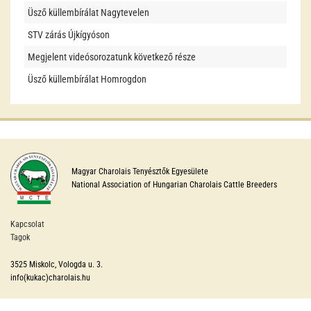
Üsző küllembírálat Nagytevelen
STV zárás Újkígyóson
Megjelent videósorozatunk következő része
Üsző küllembírálat Homrogdon
Magyar Charolais Tenyésztők Egyesülete
National Association of Hungarian Charolais Cattle Breeders
Kapcsolat
Tagok
3525 Miskolc, Vologda u. 3.
info(kukac)charolais.hu