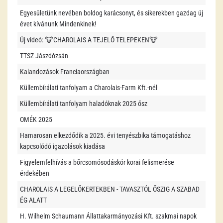
Egyesületünk nevében boldog karácsonyt, és sikerekben gazdag új
évet kívánunk Mindenkinek!
Új videó: 🐮CHAROLAIS A TEJELŐ TELEPEKEN🐮
TTSZ Jászdózsán
Kalandozások Franciaországban
Küllembírálati tanfolyam a Charolais-Farm Kft.-nél
Küllembírálati tanfolyam haladóknak 2025 ősz
OMÉK 2025
Hamarosan elkezdődik a 2025. évi tenyészbika támogatáshoz
kapcsolódó igazolások kiadása
Figyelemfelhívás a bőrcsomósodáskór korai felismerése
érdekében
CHAROLAIS A LEGELŐKERTEKBEN - TAVASZTÓL ŐSZIG A SZABAD
ÉG ALATT
H. Wilhelm Schaumann Állattakarmányozási Kft. szakmai napok