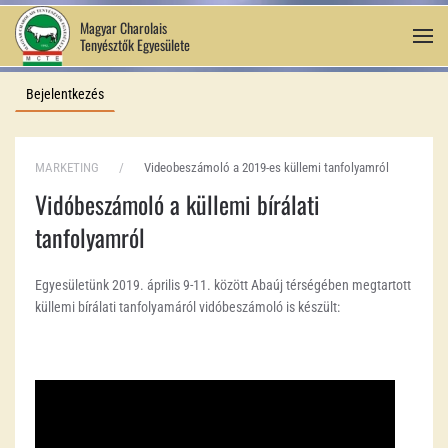
Magyar Charolais
Tenyésztők Egyesülete
Fő tartalom átugrása
Bejelentkezés
MARKETING
Videobeszámoló a 2019-es küllemi tanfolyamról
Vidóbeszámoló a küllemi bírálati
tanfolyamról
Egyesületünk 2019. április 9-11. között Abaúj térségében megtartott
küllemi bírálati tanfolyamáról vidóbeszámoló is készült: