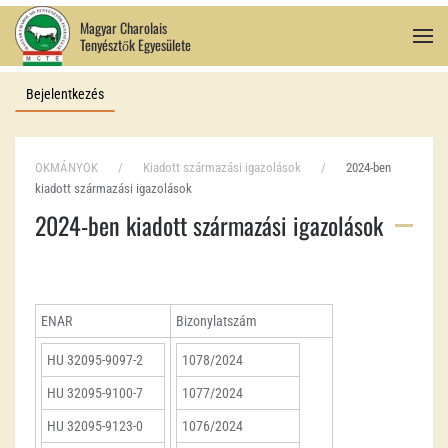
Magyar Charolais
Tenyésztők Egyesülete
Fő tartalom átugrása
Bejelentkezés
OKMÁNYOK
Kiadott származási igazolások
2024-ben
kiadott származási igazolások
2024-ben kiadott származási igazolások
ENAR
Bizonylatszám
HU 32095-9097-2
1078/2024
HU 32095-9100-7
1077/2024
HU 32095-9123-0
1076/2024