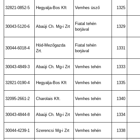
32821-0852-5
Hegyalja-Bos Kft
Vemhes üsző
1325
Fiatal tehén
30043-5120-6
Abaúji Ch. Mg-i Zrt
1329
borjával
Hód-Mezőgazda
Fiatal tehén
30044-6018-4
1331
Zrt.
borjával
30043-4849-3
Abaúji Ch. Mg-i Zrt
Vemhes tehén
1333
32821-0190-4
Hegyalja-Bos Kft
Vemhes tehén
1335
32095-2661-2
Charolais Kft.
Vemhes tehén
1340
30043-4844-8
Abaúji Ch. Mg-i Zrt
Vemhes tehén
1334
30044-4239-1
Szerencsi Mg-i Zrt
Vemhes tehén
1338