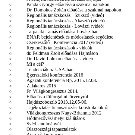
Panda György előadása a szakmai napokon
Dr. Domokos Zoltán előadása a szakmai napokon
Regionális tanácskozás - Szikszó (videó)
Regionális tanácskozás - Akasztó (videó)
Regionális tanácskozás - Lovászi (videó)
Tarpataki Tamás előadása Lovásziban
ENAR bejelentések és módosítások segédlete
Cserkeszőlő - Konferencia 2017 (videó)
Regionális tanácskozások - videók
dr. Feldman Zsolt előadása Hajmáson
Dr. David Lalman előadása - videó
Mi a cél?
Tendenciák az USA-ban
Egerszalóki konferencia 2016
Ágazati konferencia Bp, 2015.12.03.
Zalakaros 2015
Fr. Világkongresszus 2014.
Előadás a fölforgalmi törvényről
Hajdúszoboszló 2013.12.05-06.
Tájékoztatás finanszírozási konstrukciókról
Világkongresszus Nagy-Britannia 2012
Hódmezővásárhelyi kiállítások
Svéd tanulmányút
Olaszországi tapasztalatok
Ausztrál tanfolyam