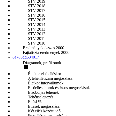
STV 2019
STV 2018
STV 2017
STV 2016
STV 2015
STV 2014
STV 2013
STV 2012
STV 2011
STV 2010
Eredmények összes 2000
Fajtatiszta eredmények 2000
6a785dd534017
Diagramok, grafikonok
Életkor első elléskor
A tehénlétszám megoszlása
Életkor intervallumok
Elsőellési korok és %-os megoszlásuk
Elsőborjas tehenek
Tehénselejtezés
Ellési %
Ellések megoszlása
Két ellés közötti idő
Iker ellések gyakorisága