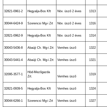
32821-0961-2
Hegyalja-Bos Kft
Növ. üsző 2 éves
1313
30044-6424-9
Szerencsi Mg-i Zrt
Növ. üsző 2 éves
1316
32821-0962-9
Hegyalja-Bos Kft
Növ. üsző 2 éves
1314
30043-5436-8
Abaúji Ch. Mg-i Zrt
Vemhes üsző
1322
30043-5441-4
Abaúji Ch. Mg-i Zrt
Vemhes üsző
1321
Hód-Mezőgazda
32095-3577-1
1319
Zrt.
Vemhes üsző
32821-0939-5
Hegyalja-Bos Kft
Vemhes üsző
1324
30044-6266-1
Szerencsi Mg-i Zrt
Vemhes üsző
1327