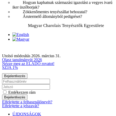
Hogyan kaphatnak származási igazolást a vegyes ivarú
iker üszőborjak?
Zökkenőmentes tenyészállat behozatal?
Árutermelő állományból pedigréset?
Magyar Charolais Tenyésztők Egyesülete
Utolsó módosítás 2026. március 31.
Olasz tanulmányút 2026
Nézze meg az ELADÓ rovatot!
SZJA 1%
Bejelentkezés
Emlékezzen rám
Bejelentkezés
Elfelejtette a felhasználónevét?
Elfelejtette a jelszavát?
ÚJDONSÁGOK