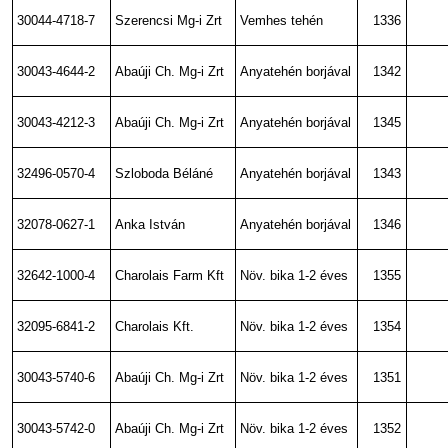
30044-4718-7
Szerencsi Mg-i Zrt
Vemhes tehén
1336
30043-4644-2
Abaúji Ch. Mg-i Zrt
Anyatehén borjával
1342
30043-4212-3
Abaúji Ch. Mg-i Zrt
Anyatehén borjával
1345
32496-0570-4
Szloboda Béláné
Anyatehén borjával
1343
32078-0627-1
Anka István
Anyatehén borjával
1346
32642-1000-4
Charolais Farm Kft
Növ. bika 1-2 éves
1355
32095-6841-2
Charolais Kft.
Növ. bika 1-2 éves
1354
30043-5740-6
Abaúji Ch. Mg-i Zrt
Növ. bika 1-2 éves
1351
30043-5742-0
Abaúji Ch. Mg-i Zrt
Növ. bika 1-2 éves
1352