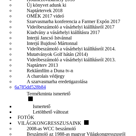
Új könyvet adunk ki
Naptártervek 2018
OMÉK 2017 videó
Szarvasmarha konferencia a Farmer Expón 2017
Videóbeszámoló a vásárhelyi kiállításról 2017
Kiadvány a vásárhelyi kiállításra 2017
Interjú Jancsó Istvánnal
Interjú Bujdosó Mártonnal
Videóbeszámoló a vásárhelyi kiállításról 2014.
Mutatványok Golf hátán (2014)
Videóbeszámoló a vásárhelyi kiállításról 2013.
Naptárterv 2013
Reklámfilm a Duna tv-n
A charolais védjegy
A szarvasmarha eredetigazolása
6a785dd528b84
Termékminta ismertető
Ismertető
Letölthető változat
FOTÓK
VILÁGKONGRESSZUSAINK
2008-as WCC beszámoló
Beszámoló az 1988-as magyar Világkongresszusról