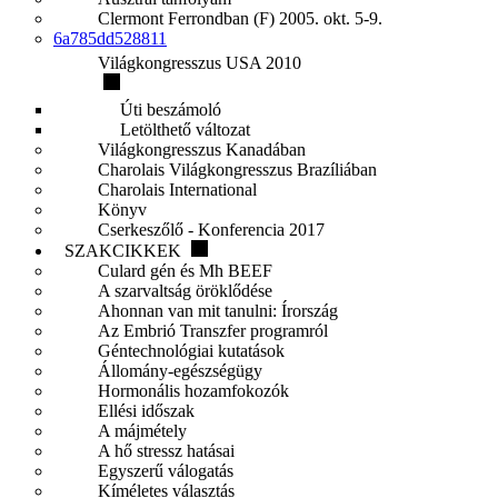
Clermont Ferrondban (F) 2005. okt. 5-9.
6a785dd528811
Világkongresszus USA 2010
Úti beszámoló
Letölthető változat
Világkongresszus Kanadában
Charolais Világkongresszus Brazíliában
Charolais International
Könyv
Cserkeszőlő - Konferencia 2017
SZAKCIKKEK
Culard gén és Mh BEEF
A szarvaltság öröklődése
Ahonnan van mit tanulni: Írország
Az Embrió Transzfer programról
Géntechnológiai kutatások
Állomány-egészségügy
Hormonális hozamfokozók
Ellési időszak
A májmétely
A hő stressz hatásai
Egyszerű válogatás
Kíméletes választás