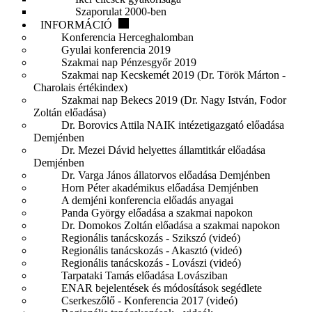
Szaporulat 2000-ben
INFORMÁCIÓ
Konferencia Herceghalomban
Gyulai konferencia 2019
Szakmai nap Pénzesgyőr 2019
Szakmai nap Kecskemét 2019 (Dr. Török Márton -
Charolais értékindex)
Szakmai nap Bekecs 2019 (Dr. Nagy István, Fodor
Zoltán előadása)
Dr. Borovics Attila NAIK intézetigazgató előadása
Demjénben
Dr. Mezei Dávid helyettes államtitkár előadása
Demjénben
Dr. Varga János állatorvos előadása Demjénben
Horn Péter akadémikus előadása Demjénben
A demjéni konferencia előadás anyagai
Panda György előadása a szakmai napokon
Dr. Domokos Zoltán előadása a szakmai napokon
Regionális tanácskozás - Szikszó (videó)
Regionális tanácskozás - Akasztó (videó)
Regionális tanácskozás - Lovászi (videó)
Tarpataki Tamás előadása Lovásziban
ENAR bejelentések és módosítások segédlete
Cserkeszőlő - Konferencia 2017 (videó)