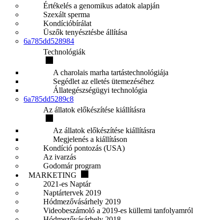
Értékelés a genomikus adatok alapján
Szexált sperma
Kondícióbírálat
Üszők tenyésztésbe állítása
6a785dd528984
Technológiák
A charolais marha tartástechnológiája
Segédlet az elletés ütemezéséhez
Állategészségügyi technológia
6a785dd5289c8
Az állatok előkészítése kiállításra
Az állatok előkészítése kiállításra
Megjelenés a kiállításon
Kondíció pontozás (USA)
Az ivarzás
Godomár program
MARKETING
2021-es Naptár
Naptártervek 2019
Hódmezővásárhely 2019
Videobeszámoló a 2019-es küllemi tanfolyamról
Hódmezővásárhely 2018