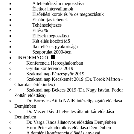
A tehénlétszám megoszlása
Életkor intervallumok
Elsőellési korok és %-os megoszlásuk
Elsőborjas tehenek
Tehénselejtezés
Ellési %
Ellések megoszlása
Két ellés közötti idő
Iker ellések gyakorisága
Szaporulat 2000-ben
INFORMÁCIÓ
Konferencia Herceghalomban
Gyulai konferencia 2019
Szakmai nap Pénzesgyőr 2019
Szakmai nap Kecskemét 2019 (Dr. Török Márton -
Charolais értékindex)
Szakmai nap Bekecs 2019 (Dr. Nagy István, Fodor
Zoltán előadása)
Dr. Borovics Attila NAIK intézetigazgató előadása
Demjénben
Dr. Mezei Dávid helyettes államtitkár előadása
Demjénben
Dr. Varga János állatorvos előadása Demjénben
Horn Péter akadémikus előadása Demjénben
A demjéni konferencia előadás anyagai