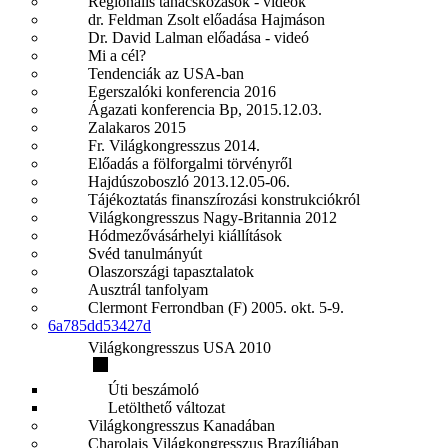
Regionális tanácskozások - videók
dr. Feldman Zsolt előadása Hajmáson
Dr. David Lalman előadása - videó
Mi a cél?
Tendenciák az USA-ban
Egerszalóki konferencia 2016
Ágazati konferencia Bp, 2015.12.03.
Zalakaros 2015
Fr. Világkongresszus 2014.
Előadás a fölforgalmi törvényről
Hajdúszoboszló 2013.12.05-06.
Tájékoztatás finanszírozási konstrukciókról
Világkongresszus Nagy-Britannia 2012
Hódmezővásárhelyi kiállítások
Svéd tanulmányút
Olaszországi tapasztalatok
Ausztrál tanfolyam
Clermont Ferrondban (F) 2005. okt. 5-9.
6a785dd53427d
Világkongresszus USA 2010
Úti beszámoló
Letölthető változat
Világkongresszus Kanadában
Charolais Világkongresszus Brazíliában