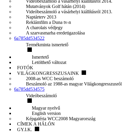
Videóbeszámoló a vásárhelyi kiállításról 2014.
Mutatványok Golf hátán (2014)
Videóbeszámoló a vásárhelyi kiállításról 2013.
Naptárterv 2013
Reklámfilm a Duna tv-n
A charolais védjegy
A szarvasmarha eredetigazolása
6a785dd534522
Termékminta ismertető
Ismertető
Letölthető változat
FOTÓK
VILÁGKONGRESSZUSAINK
2008-as WCC beszámoló
Beszámoló az 1988-as magyar Világkongresszusról
6a785dd534575
Videóbeszámoló
Magyar nyelvű
English version
Képgaléria WCC2008 Magyarország
CÍMEK A HÁLÓN
GY.I.K.