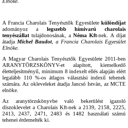
Elnöke
.
A Francia Charolais Tenyésztők Egyesülete
különdíjat
adományoz a
legszebb hímivarú charolais
tenyészállat
tulajdonosának, a
Néma Kft
-nek. A díjat
átadja
Michel Baudot
, a Francia Charolais Egyesület
Elnöke
.
A Magyar Charolais Tenyésztők Egyesülete 2011-ben
ARANYTÖRZSKÖNYV-et alapított, kiemelkedő
életteljesítményű, minimum 8 indexelt ellés alapján elért
legalább 110 %-os átlagos választási indexű tehenek
számára. Az okleveleket átadja Jancsó István, az MCTE
elnöke.
Az aranytörzskönyvbe való bekerülést igazoló
díszoklevelet a Charolais Kft-nek a 2139, 2158, 2225,
2413, 2437, 2471, 2483 és 1482 használati számú
tehenei érdemelték ki.