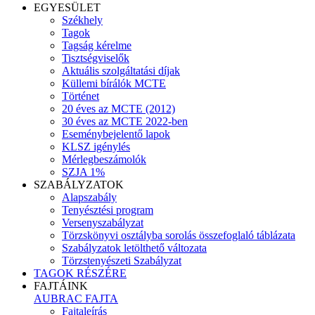
EGYESÜLET
Székhely
Tagok
Tagság kérelme
Tisztségviselők
Aktuális szolgáltatási díjak
Küllemi bírálók MCTE
Történet
20 éves az MCTE (2012)
30 éves az MCTE 2022-ben
Eseménybejelentő lapok
KLSZ igénylés
Mérlegbeszámolók
SZJA 1%
SZABÁLYZATOK
Alapszabály
Tenyésztési program
Versenyszabályzat
Törzskönyvi osztályba sorolás összefoglaló táblázata
Szabályzatok letölthető változata
Törzstenyészeti Szabályzat
TAGOK RÉSZÉRE
FAJTÁINK
AUBRAC FAJTA
Fajtaleírás