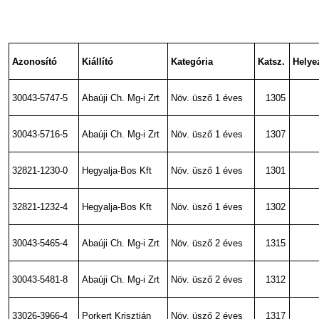
Azonosító
Kiállító
Kategória
Katsz.
Helye
30043-5747-5
Abaúji Ch. Mg-i Zrt
Növ. üsző 1 éves
1305
30043-5716-5
Abaúji Ch. Mg-i Zrt
Növ. üsző 1 éves
1307
32821-1230-0
Hegyalja-Bos Kft
Növ. üsző 1 éves
1301
32821-1232-4
Hegyalja-Bos Kft
Növ. üsző 1 éves
1302
30043-5465-4
Abaúji Ch. Mg-i Zrt
Növ. üsző 2 éves
1315
30043-5481-8
Abaúji Ch. Mg-i Zrt
Növ. üsző 2 éves
1312
33026-3966-4
Porkert Krisztián
Növ. üsző 2 éves
1317