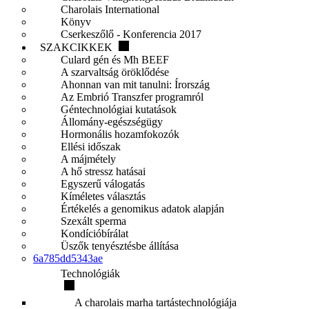
Charolais International
Könyv
Cserkeszőlő - Konferencia 2017
SZAKCIKKEK
Culard gén és Mh BEEF
A szarvaltság öröklődése
Ahonnan van mit tanulni: Írország
Az Embrió Transzfer programról
Géntechnológiai kutatások
Állomány-egészségügy
Hormonális hozamfokozók
Ellési időszak
A májmétely
A hő stressz hatásai
Egyszerű válogatás
Kíméletes választás
Értékelés a genomikus adatok alapján
Szexált sperma
Kondícióbírálat
Üszők tenyésztésbe állítása
6a785dd5343ae
Technológiák
A charolais marha tartástechnológiája