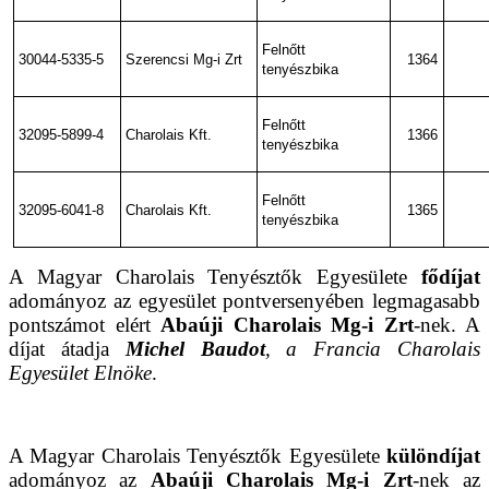
Felnőtt
30044-5335-5
Szerencsi Mg-i Zrt
1364
tenyészbika
Felnőtt
32095-5899-4
Charolais Kft.
1366
tenyészbika
Felnőtt
32095-6041-8
Charolais Kft.
1365
tenyészbika
A Magyar Charolais Tenyésztők Egyesülete
fődíjat
adományoz az egyesület pontversenyében legmagasabb
pontszámot elért
Abaúji Charolais Mg-i Zrt
-nek. A
díjat átadja
Michel Baudot
, a Francia Charolais
Egyesület Elnöke
.
A Magyar Charolais Tenyésztők Egyesülete
különdíjat
adományoz az
Abaúji
Charolais Mg-i Zrt
-nek
az