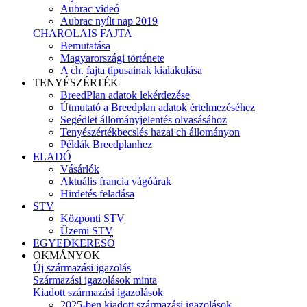
Aubrac videó
Aubrac nyílt nap 2019
CHAROLAIS FAJTA
Bemutatása
Magyarországi története
A ch. fajta típusainak kialakulása
TENYÉSZÉRTÉK
BreedPlan adatok lekérdezése
Útmutató a Breedplan adatok értelmezéséhez
Segédlet állományjelentés olvasásához
Tenyészértékbecslés hazai ch állományon
Példák Breedplanhez
ELADÓ
Vásárlók
Aktuális francia vágóárak
Hirdetés feladása
STV
Központi STV
Üzemi STV
EGYEDKERESŐ
OKMÁNYOK
Új származási igazolás
Származási igazolások minta
Kiadott származási igazolások
2025-ben kiadott származási igazolások