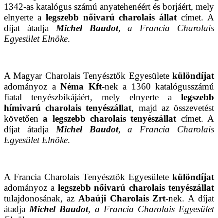
1342-as katalógus számú anyatehenéért és borjáért, mely
elnyerte a
legszebb nőivarú charolais állat
címet. A
díjat átadja
Michel Baudot
, a Francia Charolais
Egyesület Elnöke
.
A Magyar Charolais Tenyésztők Egyesülete
különdíjat
adományoz a
Néma Kft
-nek a 1360 katalógusszámú
fiatal tenyészbikájáért, mely elnyerte a
legszebb
hímivarú charolais tenyészállat
, majd az összevetést
követően
a legszebb charolais tenyészállat
címet. A
díjat átadja
Michel Baudot
, a Francia Charolais
Egyesület Elnöke
.
A Francia Charolais Tenyésztők Egyesülete
különdíjat
adományoz a
legszebb nőivarú charolais tenyészállat
tulajdonosának, az
Abaúji Charolais Zrt
-nek. A díjat
átadja
Michel Baudot
, a Francia Charolais Egyesület