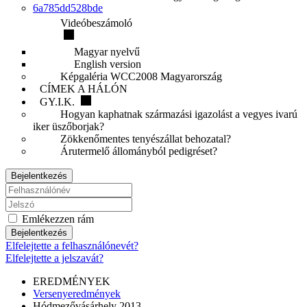
6a785dd528bde
Videóbeszámoló
Magyar nyelvű
English version
Képgaléria WCC2008 Magyarország
CÍMEK A HÁLÓN
GY.I.K.
Hogyan kaphatnak származási igazolást a vegyes ivarú
iker üszőborjak?
Zökkenőmentes tenyészállat behozatal?
Árutermelő állományból pedigréset?
Bejelentkezés
Emlékezzen rám
Bejelentkezés
Elfelejtette a felhasználónevét?
Elfelejtette a jelszavát?
EREDMÉNYEK
Versenyeredmények
Hódmezővásárhely 2013