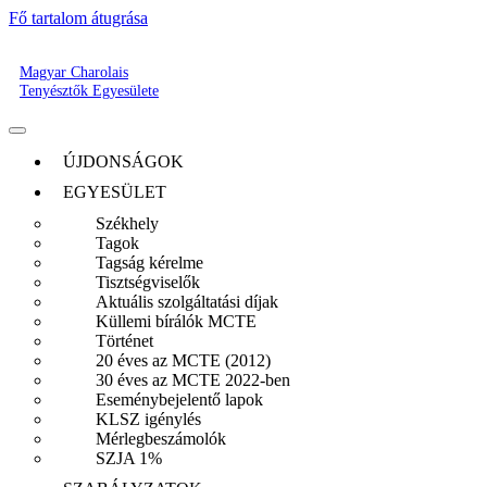
Fő tartalom átugrása
Magyar Charolais
Tenyésztők Egyesülete
ÚJDONSÁGOK
EGYESÜLET
Székhely
Tagok
Tagság kérelme
Tisztségviselők
Aktuális szolgáltatási díjak
Küllemi bírálók MCTE
Történet
20 éves az MCTE (2012)
30 éves az MCTE 2022-ben
Eseménybejelentő lapok
KLSZ igénylés
Mérlegbeszámolók
SZJA 1%