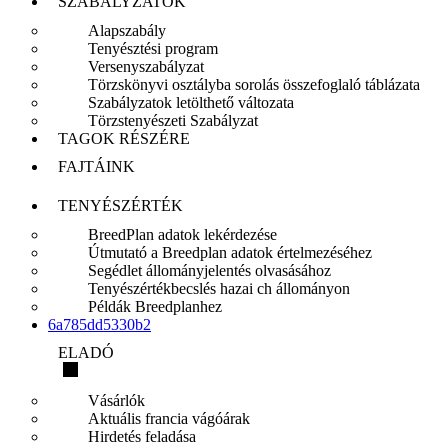
SZABÁLYZATOK
Alapszabály
Tenyésztési program
Versenyszabályzat
Törzskönyvi osztályba sorolás összefoglaló táblázata
Szabályzatok letölthető változata
Törzstenyészeti Szabályzat
TAGOK RÉSZÉRE
FAJTÁINK
TENYÉSZÉRTÉK
BreedPlan adatok lekérdezése
Útmutató a Breedplan adatok értelmezéséhez
Segédlet állományjelentés olvasásához
Tenyészértékbecslés hazai ch állományon
Példák Breedplanhez
6a785dd5330b2
ELADÓ
Vásárlók
Aktuális francia vágóárak
Hirdetés feladása