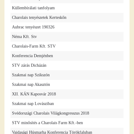
Küllembírálati tanfolyam
Charolais tenyészetek Kerteskőn
Aubrac tenyészet 190326
Néma Kft. Stv
Charolais-Farm Kft. STV
Konferencia Demjénben
STV zárás Dicházán
Szakmai nap Szikszón
Szakmai nap Akasztón
XII. KÁN Kaposvár 2018
Szakmai nap Lovásziban
Svédországi Charolais Világkongresszus 2018
STV minősítés a Charolais Farm Kft.-ben
Vajdasági Húsmarha Konferencia Törökfaluban