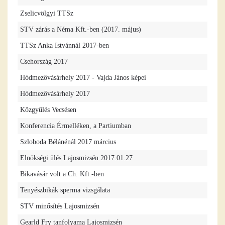
Zselicvölgyi TTSz
STV zárás a Néma Kft.-ben (2017. május)
TTSz Anka Istvánnál 2017-ben
Csehország 2017
Hódmezővásárhely 2017 - Vajda János képei
Hódmezővásárhely 2017
Közgyűlés Vecsésen
Konferencia Érmelléken, a Partiumban
Szloboda Bélánénál 2017 március
Elnökségi ülés Lajosmizsén 2017.01.27
Bikavásár volt a Ch. Kft.-ben
Tenyészbikák sperma vizsgálata
STV minősítés Lajosmizsén
Gearld Fry tanfolyama Lajosmizsén