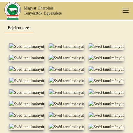
Magyar Charolais
Tenyésztők Egyesülete
Fő tartalom átugrása
Bejelentkezés