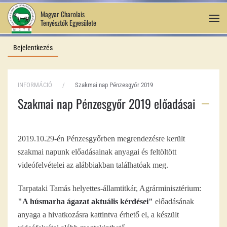
Magyar Charolais
Tenyésztők Egyesülete
Fő tartalom átugrása
Bejelentkezés
INFORMÁCIÓ
Szakmai nap Pénzesgyőr 2019
Szakmai nap Pénzesgyőr 2019 előadásai
2019.10.29-én Pénzesgyőrben megrendezésre került
szakmai napunk előadásainak anyagai és feltöltött
videófelvételei az alábbiakban találhatóak meg.
Tarpataki Tamás helyettes-államtitkár, Agrárminisztérium:
"A húsmarha ágazat aktuális kérdései"
előadásának
anyaga a hivatkozásra kattintva érhető el, a készült