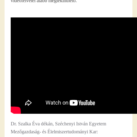
videófelvétel alább megtekinthető.
Dr. Szalka Éva dékán, Széchenyi István Egyetem
Mezőgazdaság- és Élelmiszertudományi Kar: