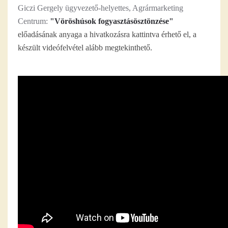
Giczi Gergely ügyvezető-helyettes, Agrármarketing
Centrum:
"Vöröshúsok fogyasztásösztönzése"
előadásának anyaga a hivatkozásra kattintva érhető el, a
készült videófelvétel alább megtekinthető.