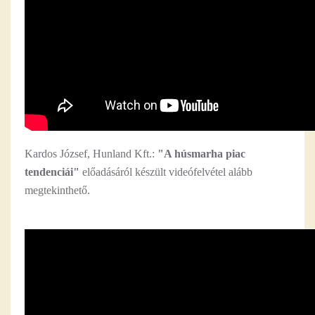
Kardos József, Hunland Kft.:
"A húsmarha piac
tendenciái"
előadásáról készült videófelvétel alább
megtekinthető.