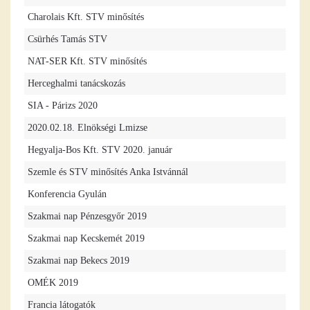
Charolais Kft. STV minősítés
Csürhés Tamás STV
NAT-SER Kft. STV minősítés
Herceghalmi tanácskozás
SIA - Párizs 2020
2020.02.18. Elnökségi Lmizse
Hegyalja-Bos Kft. STV 2020. január
Szemle és STV minősítés Anka Istvánnál
Konferencia Gyulán
Szakmai nap Pénzesgyőr 2019
Szakmai nap Kecskemét 2019
Szakmai nap Bekecs 2019
OMÉK 2019
Francia látogatók