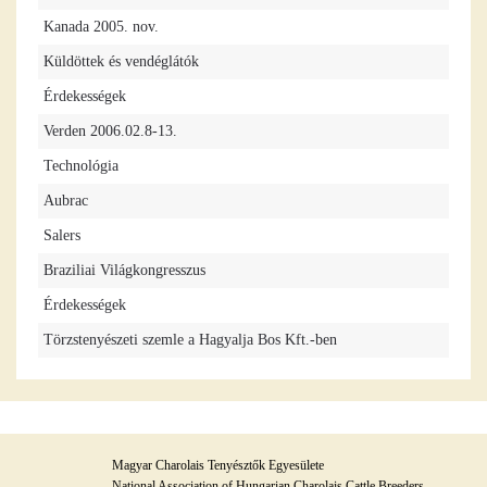
Kanada 2005. nov.
Küldöttek és vendéglátók
Érdekességek
Verden 2006.02.8-13.
Technológia
Aubrac
Salers
Braziliai Világkongresszus
Érdekességek
Törzstenyészeti szemle a Hagyalja Bos Kft.-ben
Magyar Charolais Tenyésztők Egyesülete
National Association of Hungarian Charolais Cattle Breeders