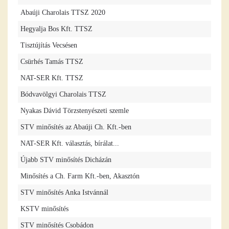
Abaúji Charolais TTSZ 2020
Hegyalja Bos Kft. TTSZ
Tisztújítás Vecsésen
Csürhés Tamás TTSZ
NAT-SER Kft. TTSZ
Bódvavölgyi Charolais TTSZ
Nyakas Dávid Törzstenyészeti szemle
STV minősítés az Abaúji Ch. Kft.-ben
NAT-SER Kft. választás, bírálat...
Újabb STV minősítés Dicházán
Minősítés a Ch. Farm Kft.-ben, Akasztón
STV minősítés Anka Istvánnál
KSTV minősítés
STV minősítés Csobádon