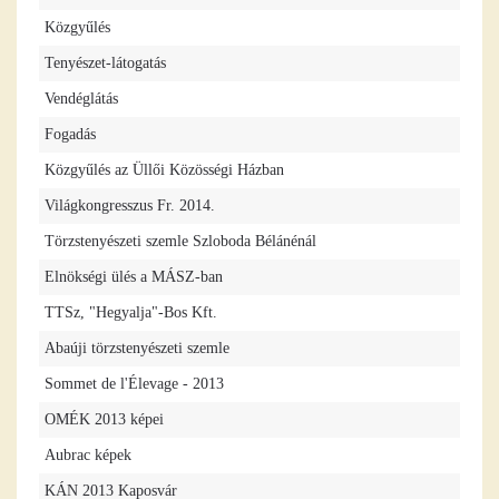
Közgyűlés
Tenyészet-látogatás
Vendéglátás
Fogadás
Közgyűlés az Üllői Közösségi Házban
Világkongresszus Fr. 2014.
Törzstenyészeti szemle Szloboda Bélánénál
Elnökségi ülés a MÁSZ-ban
TTSz, "Hegyalja"-Bos Kft.
Abaúji törzstenyészeti szemle
Sommet de l'Élevage - 2013
OMÉK 2013 képei
Aubrac képek
KÁN 2013 Kaposvár