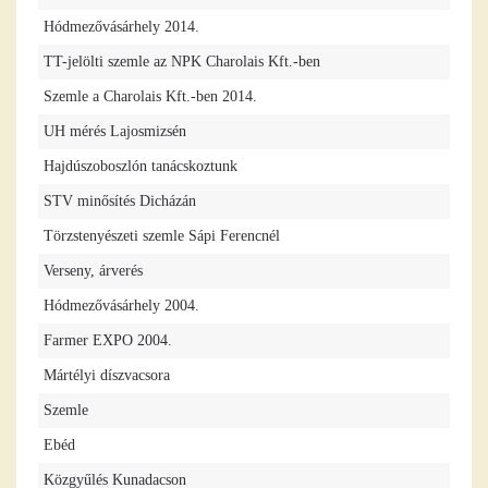
Hódmezővásárhely 2014.
TT-jelölti szemle az NPK Charolais Kft.-ben
Szemle a Charolais Kft.-ben 2014.
UH mérés Lajosmizsén
Hajdúszoboszlón tanácskoztunk
STV minősítés Dicházán
Törzstenyészeti szemle Sápi Ferencnél
Verseny, árverés
Hódmezővásárhely 2004.
Farmer EXPO 2004.
Mártélyi díszvacsora
Szemle
Ebéd
Közgyűlés Kunadacson