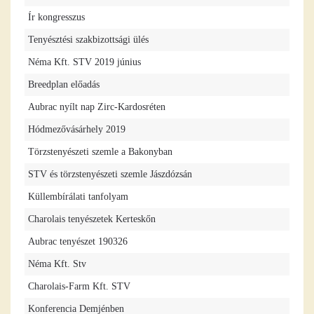
Ír kongresszus
Tenyésztési szakbizottsági ülés
Néma Kft. STV 2019 június
Breedplan előadás
Aubrac nyílt nap Zirc-Kardosréten
Hódmezővásárhely 2019
Törzstenyészeti szemle a Bakonyban
STV és törzstenyészeti szemle Jászdózsán
Küllembírálati tanfolyam
Charolais tenyészetek Kerteskőn
Aubrac tenyészet 190326
Néma Kft. Stv
Charolais-Farm Kft. STV
Konferencia Demjénben