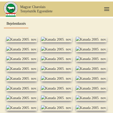
Magyar Charolais
Tenyésztők Egyesülete
Fő tartalom átugrása
Bejelentkezés