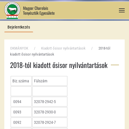
Magyar Charolais
Tenyésztők Egyesülete
Fő tartalom átugrása
Bejelentkezés
OKMÁNYOK
Kiadott ősisor nyilvántartások
2018-tól
kiadott ősisor nyilvántartások
2018-tól kiadott ősisor nyilvántartások
Biz.száma
Fülszám
0094
32078-2942-5
0093
32078-2930-0
0092
32078-2924-7