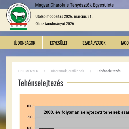
Magyar Charolais Tenyésztők Egyesülete
Fő tartalom átugrása
Utolsó módosítás 2026. március 31.
Olasz tanulmányút 2026
ÚJDONSÁGOK
EGYESÜLET
SZABÁLYZATOK
TAGO
EREDMÉNYEK
Diagramok, grafikonok
Tehénselejtezés
Tehénselejtezés