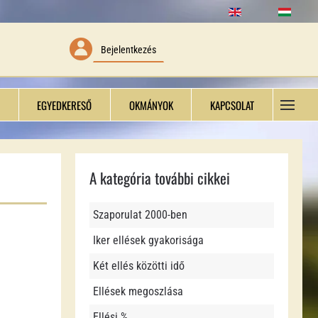
Bejelentkezés
EGYEDKERESŐ
OKMÁNYOK
KAPCSOLAT
A kategória további cikkei
Szaporulat 2000-ben
Iker ellések gyakorisága
Két ellés közötti idő
Ellések megoszlása
Ellési %