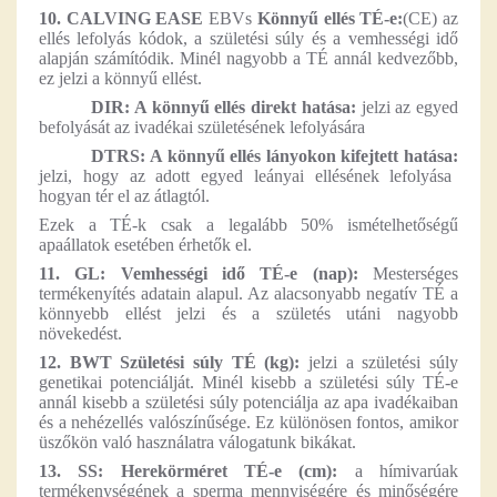
10. CALVING EASE
EBVs
Könnyű ellés TÉ-e:
(CE) az
ellés lefolyás kódok, a születési súly és a vemhességi idő
alapján számítódik. Minél nagyobb a TÉ annál kedvezőbb,
ez jelzi a könnyű ellést.
DIR: A könnyű ellés direkt hatása:
jelzi az egyed
befolyását az ivadékai születésének lefolyására
DTRS: A könnyű ellés lányokon kifejtett hatása:
jelzi, hogy az adott egyed leányai ellésének lefolyása
hogyan tér el az átlagtól.
Ezek a TÉ-k csak a legalább 50% ismételhetőségű
apaállatok esetében érhetők el.
11. GL: Vemhességi idő TÉ-e (nap):
Mesterséges
termékenyítés adatain alapul. Az alacsonyabb negatív TÉ a
könnyebb ellést jelzi és a születés utáni nagyobb
növekedést.
12. BWT Születési súly TÉ (kg):
jelzi a születési súly
genetikai potenciálját. Minél kisebb a születési súly TÉ-e
annál kisebb a születési súly potenciálja az apa ivadékaiban
és a nehézellés valószínűsége. Ez különösen fontos, amikor
üszőkön való használatra válogatunk bikákat.
13. SS: Herekörméret TÉ-e (cm):
a hímivarúak
termékenységének a sperma mennyiségére és minőségére