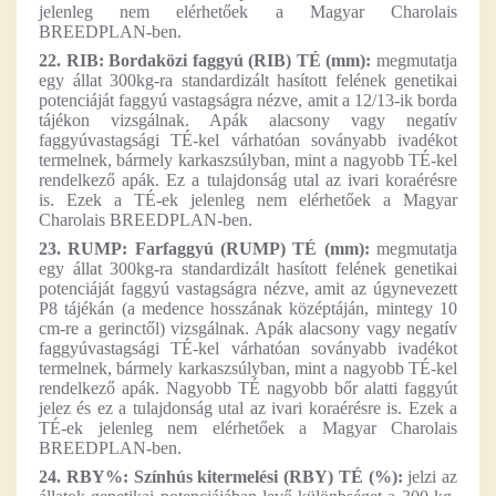
jelenleg nem elérhetőek a Magyar Charolais
BREEDPLAN-ben.
22. RIB: Bordaközi faggyú (RIB) TÉ (mm):
megmutatja
egy állat 300kg-ra standardizált hasított felének genetikai
potenciáját faggyú vastagságra nézve, amit a 12/13-ik borda
tájékon vizsgálnak. Apák alacsony vagy negatív
faggyúvastagsági TÉ-kel várhatóan soványabb ivadékot
termelnek, bármely karkaszsúlyban, mint a nagyobb TÉ-kel
rendelkező apák. Ez a tulajdonság utal az ivari koraérésre
is. Ezek a TÉ-ek jelenleg nem elérhetőek a Magyar
Charolais BREEDPLAN-ben.
23. RUMP: Farfaggyú (RUMP) TÉ (mm):
megmutatja
egy állat 300kg-ra standardizált hasított felének genetikai
potenciáját faggyú vastagságra nézve, amit az úgynevezett
P8 tájékán (a medence hosszának középtáján, mintegy 10
cm-re a gerinctől) vizsgálnak. Apák alacsony vagy negatív
faggyúvastagsági TÉ-kel várhatóan soványabb ivadékot
termelnek, bármely karkaszsúlyban, mint a nagyobb TÉ-kel
rendelkező apák. Nagyobb TÉ nagyobb bőr alatti faggyút
jelez és ez a tulajdonság utal az ivari koraérésre is. Ezek a
TÉ-ek jelenleg nem elérhetőek a Magyar Charolais
BREEDPLAN-ben.
24. RBY%: Színhús kitermelési (RBY) TÉ (%):
jelzi az