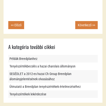
<< Előző
Következő >>
A kategória további cikkei
Példák Breedplanhez
Tenyészértékbecslés a hazai charolais állományon
SEGÉDLET a 2012-es hazai Ch Group Breedplan
álományjelentésének olvasásához
Útmutató a Breedplan tenyészértékek értelmezéséhez
Tenyészértékek lekérdezése