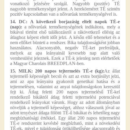
vonatkozó jelzésére szolgál. Nagyobb (pozitív) TÉ
nagyobb termékenységet jelent. A herekörméret TÉ szintén
pozitív kapcsolatban van a nőivarúak termékenységével is.
14. DC: A következő borjazásig eltelt napok TÉ-e
(nap):
a nőivarúak termékenységének indikátora, mely a
bikával történt első találkozásról a rákövetkező ellésig az
átlaghoz képest eltelt időt jelzi. A későn ellő teheneket és a
nem ellőket bünteti a rendszer. Bika tulajdonságként jobban
használatos. Alacsonyabb, negatív TÉ-ket preferáljuk,
melyek az apa leányainál kevesebb nap alatt való
vemhesülést jeleznek. Ezek a TÉ-k jelenleg nem elérhetőek
a Magyar Charolais BREEDPLAN-ben.
15. MILK: 200 napos tejtermelés TÉ-e (kg):
Az állat
tejtermelő képességét becsli és azt az extra borjúsúlyt jelzi,
ami az apa leányaira gyakorolt genetikai hatása és a
tejtermelésen, valamint az anyai tulajdonságokon keresztül
fejt ki. Átlag feletti 200 napos tejtermelésű TÉ-kel
rendelkező bikáktól átlag feletti tejtermelési potenciával
rendelkező leányokat várunk. Hogy az adott állományban
növeljük a tejtermelő képességet, ahhoz válaszunk jóval az
adott tenyészet átlaga fölötti TÉ-ű bikákat és lehetőleg nagy
megbízhatósági értékkel. Egy állat 200 napos tejtermelési
TÉ-e rendszerint kevésbé megbízható, mint a növekedési
TÉ-ek, mivel e tulajdonság örökölhetősége alacsonyabb és