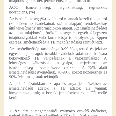
tulajdonsága TÉ-nek jelentéséhez elég információ.
ACC:
Ismételhetőség, megbízhatóság, regressziós
koefficiens, (%)
Az ismételhetőség (%) az állatról és annak közeli rokonairól
(különösen az ivadékainak száma alapján) rendelkezésre
álló teljesítmény információkon alapul. Az ismételhetőséget
az adott tulajdonság örökölhetősége és egyéb feljegyzett
tulajdonságokkal való korrelációja is befolyásolja. Éppen
ezért az ismételhetőség a TÉ megbízhatósági szintjét jelzi.
Az ismételhetőség tartománya 0-99 %-ig terjed és jelzi az
egyes tulajdonságok további ivadékok adatainak hatására
bekövetkező TÉ változásának a valószínűségét. A
lehetséges változások nagysága, terjedelme az
ismételhetőség növekedésével csökken. A 75% alatti
ismételhetőséget gyengének, 76-90% között közepesnek és
90% felett magasnak tekintjük.
A pdf táblázatokban az apa és anya jelentésekben az
ismételhetőség adatok a TÉ adatok alá vannak
kinyomtatva., míg a borjak jelentésében ez a TÉ mellé
kerül.
1. &:
jelzi a tengerentúlról származó örökítő értékeket,
melyek felhasználásra kerültek a TÉ számítások során.