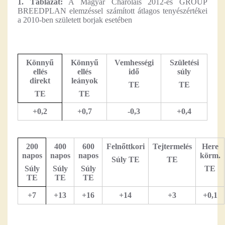
1. Táblázat:
A Magyar Charolais 2012-es GROUP
BREEDPLAN elemzéssel számított átlagos tenyészértékei
a 2010-ben született borjak esetében
Könnyű
Könnyű
Vemhességi
Születési
ellés
ellés
idő
súly
direkt
leányok
TE
TE
TE
TE
+0,2
+0,7
-0,3
+0,4
200
400
600
Felnőttkori
Tejtermelés
Here
napos
napos
napos
körm.
Súly TE
TE
Súly
Súly
Súly
TE
TE
TE
TE
+7
+13
+16
+14
+3
+0,1