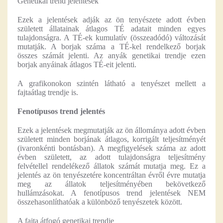
Genetikai trend jelentések
Ezek a jelentések adják az ön tenyészete adott évben
született állatainak átlagos TÉ adatait minden egyes
tulajdonságra. A TÉ-ek kumulatív (összeadódó) változását
mutatják. A borjak száma a TÉ-kel rendelkező borjak
összes számát jelenti. Az anyák genetikai trendje ezen
borjak anyáinak átlagos TÉ-eit jelenti.
A grafikonokon szintén látható a tenyészet mellett a
fajtaátlag trendje is.
Fenotípusos trend jelentés
Ezek a jelentések megmutatják az ön állománya adott évben
született minden borjának átlagos, korrigált teljesítményét
(ivaronkénti bontásban). A megfigyelések száma az adott
évben született, az adott tulajdonságra teljesítmény
felvétellel rendelékező állatok számát mutatja meg. Ez a
jelentés az ön tenyészetére koncentráltan évről évre mutatja
meg az állatok teljesítményében bekövetkező
hullámzásokat. A fenotípusos trend jelentések NEM
összehasonlíthatóak a különböző tenyészetek között.
A fajta átfogó genetikai trendje