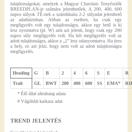
tulajdonságokat, amelyek a Magyar Charolais Tenyésztők
BREEDPLAN-je számára jelenthetőek. A 200, 400, 600
napos súlyok TÉ-nek a számítására 2-2 súlyadat jelenthető
az adatbázisban. Abban az esetben, ha csak egy
megfigyelés volt egy tulajdonságra, akkor egy betű is ki
lesz nyomtatva (pl. W) ami azt jelenti, hogy csak egy 200
napos súly megfigyelés volt. Ha két megfigyelés volt az
adott tulajdonságra, akkor a „2” lesz odanyomtatva. Ha üres
a hely, ez azt jelzi, hogy nem volt az adott tulajdonságra
megfigyelés.
Heading
G
B
2
4
6
S
E
R
Trait
GL
BWT
200
400
600
SS
EMA*
RI
* Élő állat ultrahang adata
# Vágóhídi karkasz adat
TREND JELENTÉS