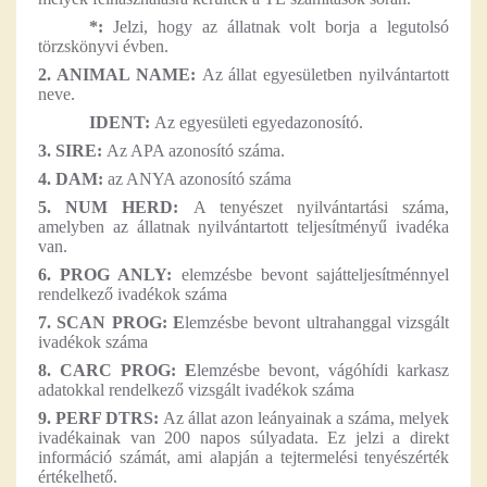
*:
Jelzi, hogy az állatnak volt borja a legutolsó
törzskönyvi évben.
2. ANIMAL NAME:
Az állat egyesületben nyilvántartott
neve.
IDENT:
Az egyesületi egyedazonosító.
3. SIRE:
Az APA azonosító száma.
4. DAM:
az ANYA azonosító száma
5. NUM HERD:
A tenyészet nyilvántartási száma,
amelyben az állatnak nyilvántartott teljesítményű ivadéka
van.
6. PROG ANLY:
elemzésbe bevont sajátteljesítménnyel
rendelkező ivadékok száma
7. SCAN PROG: E
lemzésbe bevont ultrahanggal vizsgált
ivadékok száma
8. CARC PROG: E
lemzésbe bevont, vágóhídi karkasz
adatokkal rendelkező vizsgált ivadékok száma
9. PERF DTRS:
Az állat azon leányainak a száma, melyek
ivadékainak van 200 napos súlyadata. Ez jelzi a direkt
információ számát, ami alapján a tejtermelési tenyészérték
értékelhető.