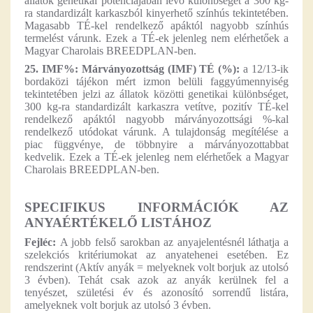
állatok genetikai potenciájában levő különbséget a 300 kg-
ra standardizált karkaszból kinyerhető színhús tekintetében.
Magasabb TÉ-kel rendelkező apáktól nagyobb színhús
termelést várunk. Ezek a TÉ-ek jelenleg nem elérhetőek a
Magyar Charolais BREEDPLAN-ben.
25. IMF%: Márványozottság (IMF) TÉ (%):
a 12/13-ik
bordaközi tájékon mért izmon belüli faggyúmennyiség
tekintetében jelzi az állatok közötti genetikai különbséget,
300 kg-ra standardizált karkaszra vetítve, pozitív TÉ-kel
rendelkező apáktól nagyobb márványozottsági %-kal
rendelkező utódokat várunk. A tulajdonság megítélése a
piac függvénye, de többnyire a márványozottabbat
kedvelik. Ezek a TÉ-ek jelenleg nem elérhetőek a Magyar
Charolais BREEDPLAN-ben.
SPECIFIKUS INFORMÁCIÓK AZ
ANYAÉRTÉKELŐ LISTÁHOZ
Fejléc:
A jobb felső sarokban az anyajelentésnél láthatja a
szelekciós kritériumokat az anyatehenei esetében. Ez
rendszerint (Aktív anyák = melyeknek volt borjuk az utolsó
3 évben). Tehát csak azok az anyák kerülnek fel a
tenyészet, születési év és azonosító sorrendű listára,
amelyeknek volt borjuk az utolsó 3 évben.