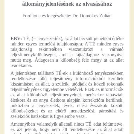
állományjelentésének az olvasásához
Fordította és kiegészítette: Dr. Domokos Zoltán
EBV:
TÉ, (= tenyészérték), az állat becsült genetikai értéke
minden egyes termelési tulajdonságra. A TÉ minden egyes
tulajdonság tekintetében visszatükrözi a várható
teljesítménykülönbséget, amit a fajtaátlaghoz viszonyítva
mutat meg. Átlagosan a különbség fele megy át az állat
ivadékaiba.
A jelentésben található TÉ-ek a különböző tenyészetekben
rendelkezésre álló teljesítmény információkból kerültek
kiszámításra az állat, a szüleik, utódjaik és közeli rokonaik
teljesítményének figyelembe vételével. Ezek az információk
az állat különböző teljesítményeinek mérésekor tapasztalt
életkora és az anya életkora alapján korrekcióra kerülnek,
miközben a tenyészetek, évek, ellési évszakok közötti
különbségeket és az eltérő menedzselési, párosítási és
szelekciós hatásokat is figyelembe veszi.
Amennyiben valamelyik állatnál nincs TÉ adat feltüntetve,
ez azt jelenti, hogy nem áll rendelkezésre az állat adott