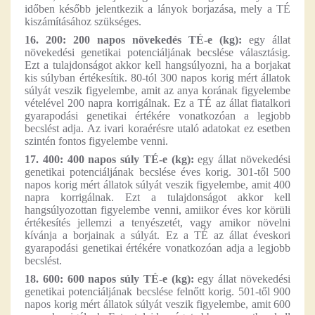
időben később jelentkezik a lányok borjazása, mely a TÉ
kiszámításához szükséges.
16. 200: 200 napos növekedés TÉ-e (kg):
egy állat
növekedési genetikai potenciáljának becslése választásig.
Ezt a tulajdonságot akkor kell hangsúlyozni, ha a borjakat
kis súlyban értékesítik. 80-tól 300 napos korig mért állatok
súlyát veszik figyelembe, amit az anya korának figyelembe
vételével 200 napra korrigálnak. Ez a TÉ az állat fiatalkori
gyarapodási genetikai értékére vonatkozóan a legjobb
becslést adja. Az ivari koraérésre utaló adatokat ez esetben
szintén fontos figyelembe venni.
17. 400: 400 napos súly TÉ-e (kg):
egy állat növekedési
genetikai potenciáljának becslése éves korig. 301-től 500
napos korig mért állatok súlyát veszik figyelembe, amit 400
napra korrigálnak. Ezt a tulajdonságot akkor kell
hangsúlyozottan figyelembe venni, amiikor éves kor körüli
értékesítés jellemzi a tenyészetét, vagy amikor növelni
kívánja a borjainak a súlyát. Ez a TÉ az állat éveskori
gyarapodási genetikai értékére vonatkozóan adja a legjobb
becslést.
18. 600: 600 napos súly TÉ-e (kg):
egy állat növekedési
genetikai potenciáljának becslése felnőtt korig. 501-től 900
napos korig mért állatok súlyát veszik figyelembe, amit 600