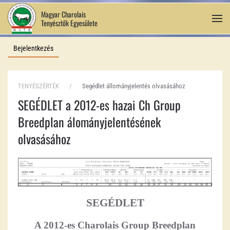
Magyar Charolais
Tenyésztők Egyesülete
Fő tartalom átugrása
Bejelentkezés
TENYÉSZÉRTÉK
Segédlet állományjelentés olvasásához
SEGÉDLET a 2012-es hazai Ch Group
Breedplan álományjelentésének
olvasásához
SEGÉDLET
A 2012-es Charolais Group Breedplan