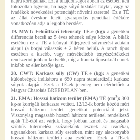
napra korrigálnak. Ezt a tulajdonságot abban az esetben kell
fokozottan figyelni, ha nagy súlyú hizlalást folytat, vagy az
ivadékok növekedési potenciáját növelni szeretné. Ez a TÉ
az állat éveskor feletti gyarapodás genetikai értékére
vonatkozóan adja a legjobb becslést.
19. MWT: Felnőttkori tehénsúly TÉ-e (kg):
a genetikai
differenciát becsli az 5 éves tehenek súlya között. A bikák
esetében ez a TÉ a leányai följegyzett súlymérési adatain
alapul (a borjai választás ± 2 héten belül). A ranch típus
esetében a kisebb, vagy mérsékeltebb tenyészértékeket
rendszerint jobban kedvelik, míg a francia típusoknál ennek
inkább az ellenkezője igaz.
20. CWT: Karkasz súly (CW) TÉ-e (kg):
a genetikai
különbségek indikátora a 650 napra standardizált karkasz
súlyok alapján. Ezek a TÉ-ek jelenleg nem elérhetőek a
Magyar Charolais BREEDPLAN-ben.
2
21. EMA: Hosszú hátizom terület (EMA) TÉ (cm
):
300
kg-ra korrigált karkaszra vetített, 12/13-ik borda között mért
hosszú hátizom terület genetikai potenciáját jelzi.
Viszonylag magasabb hosszú hátizom területtel rendelkező
apák TÉ-étől azt várjuk, hogy jobban izmolt és magasabb
színhús kitermelési százalékúak lesznek az ivadékai,
ugyanakkora karkasz súly esetében, mint egy alacsonyabb
hosszú hátizom területű apa esetében. Ezek a TÉ-ek