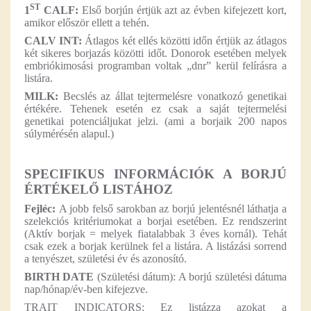
ST
1
CALF:
Első borjún értjük azt az évben kifejezett kort,
amikor először ellett a tehén.
CALV INT:
Átlagos két ellés közötti időn értjük az átlagos
két sikeres borjazás közötti időt. Donorok esetében melyek
embriókimosási programban voltak „dnr” kerül felírásra a
listára.
MILK:
Becslés az állat tejtermelésre vonatkozó genetikai
értékére. Tehenek esetén ez csak a saját tejtermelési
genetikai potenciáljukat jelzi. (ami a borjaik 200 napos
súlymérésén alapul.)
SPECIFIKUS INFORMÁCIÓK A BORJÚ
ÉRTÉKELŐ LISTÁHOZ
Fejléc:
A jobb felső sarokban az borjú jelentésnél láthatja a
szelekciós kritériumokat a borjai esetében. Ez rendszerint
(Aktív borjak = melyek fiatalabbak 3 éves kornál). Tehát
csak ezek a borjak kerülnek fel a listára. A listázási sorrend
a tenyészet, születési év és azonosító.
BIRTH DATE
(Születési dátum): A borjú születési dátuma
nap/hónap/év-ben kifejezve.
TRAIT INDICATORS: Ez listázza azokat a