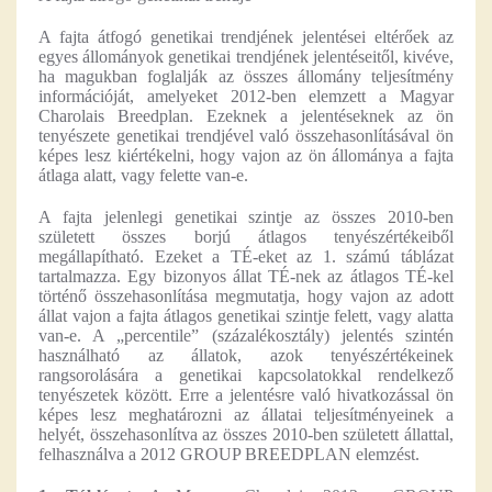
A fajta átfogó genetikai trendjének jelentései eltérőek az
egyes állományok genetikai trendjének jelentéseitől, kivéve,
ha magukban foglalják az összes állomány teljesítmény
információját, amelyeket 2012-ben elemzett a Magyar
Charolais Breedplan. Ezeknek a jelentéseknek az ön
tenyészete genetikai trendjével való összehasonlításával ön
képes lesz kiértékelni, hogy vajon az ön állománya a fajta
átlaga alatt, vagy felette van-e.
A fajta jelenlegi genetikai szintje az összes 2010-ben
született összes borjú átlagos tenyészértékeiből
megállapítható. Ezeket a TÉ-eket az 1. számú táblázat
tartalmazza. Egy bizonyos állat TÉ-nek az átlagos TÉ-kel
történő összehasonlítása megmutatja, hogy vajon az adott
állat vajon a fajta átlagos genetikai szintje felett, vagy alatta
van-e. A „percentile” (százalékosztály) jelentés szintén
használható az állatok, azok tenyészértékeinek
rangsorolására a genetikai kapcsolatokkal rendelkező
tenyészetek között. Erre a jelentésre való hivatkozással ön
képes lesz meghatározni az állatai teljesítményeinek a
helyét, összehasonlítva az összes 2010-ben született állattal,
felhasználva a 2012 GROUP BREEDPLAN elemzést.