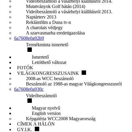
Videóbeszámoló a vásárhelyi kiállításról 2014.
Mutatványok Golf hátán (2014)
Videóbeszámoló a vásárhelyi kiállításról 2013.
Naptárterv 2013
Reklámfilm a Duna tv-n
A charolais védjegy
A szarvasmarha eredetigazolása
6a7608e0a92b9
Termékminta ismertető
Ismertető
Letölthető változat
FOTÓK
VILÁGKONGRESSZUSAINK
2008-as WCC beszámoló
Beszámoló az 1988-as magyar Világkongresszusról
6a7608e0a930c
Videóbeszámoló
Magyar nyelvű
English version
Képgaléria WCC2008 Magyarország
CÍMEK A HÁLÓN
GY.I.K.