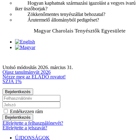
Hogyan kaphatnak származási igazolást a vegyes ivarú
iker üszőborjak?
Zökkenőmentes tenyészállat behozatal?
Árutermelő állományból pedigréset?
Magyar Charolais Tenyésztők Egyesülete
Utolsó módosítás 2026. március 31.
Olasz tanulmányút 2026
Nézze meg az ELADÓ rovatot!
SZJA 1%
Bejelentkezés
Emlékezzen rám
Bejelentkezés
Elfelejtette a felhasználónevét?
Elfelejtette a jelszavát?
ÚJDONSÁGOK