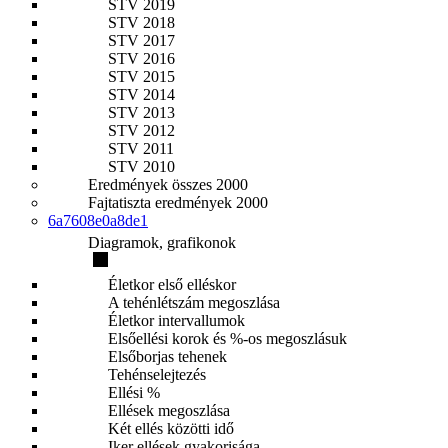
STV 2019
STV 2018
STV 2017
STV 2016
STV 2015
STV 2014
STV 2013
STV 2012
STV 2011
STV 2010
Eredmények összes 2000
Fajtatiszta eredmények 2000
6a7608e0a8de1
Diagramok, grafikonok
Életkor első elléskor
A tehénlétszám megoszlása
Életkor intervallumok
Elsőellési korok és %-os megoszlásuk
Elsőborjas tehenek
Tehénselejtezés
Ellési %
Ellések megoszlása
Két ellés közötti idő
Iker ellések gyakorisága