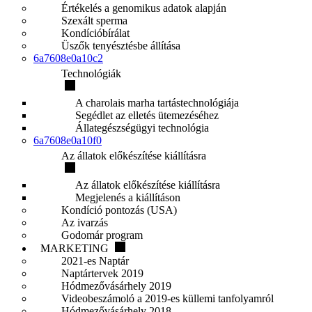
Értékelés a genomikus adatok alapján
Szexált sperma
Kondícióbírálat
Üszők tenyésztésbe állítása
6a7608e0a10c2
Technológiák
A charolais marha tartástechnológiája
Segédlet az elletés ütemezéséhez
Állategészségügyi technológia
6a7608e0a10f0
Az állatok előkészítése kiállításra
Az állatok előkészítése kiállításra
Megjelenés a kiállításon
Kondíció pontozás (USA)
Az ivarzás
Godomár program
MARKETING
2021-es Naptár
Naptártervek 2019
Hódmezővásárhely 2019
Videobeszámoló a 2019-es küllemi tanfolyamról
Hódmezővásárhely 2018