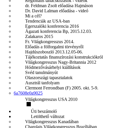
Regionális tanácskozások - videók
dr. Feldman Zsolt előadása Hajmáson
Dr. David Lalman előadása - videó
Mi a cél?
Tendenciák az USA-ban
Egerszalóki konferencia 2016
Ágazati konferencia Bp, 2015.12.03.
Zalakaros 2015
Fr. Világkongresszus 2014.
Előadás a fölforgalmi törvényről
Hajdúszoboszló 2013.12.05-06.
Tájékoztatás finanszírozási konstrukciókról
Világkongresszus Nagy-Britannia 2012
Hódmezővásárhelyi kiállítások
Svéd tanulmányút
Olaszországi tapasztalatok
Ausztrál tanfolyam
Clermont Ferrondban (F) 2005. okt. 5-9.
6a7608e0a9025
Világkongresszus USA 2010
Úti beszámoló
Letölthető változat
Világkongresszus Kanadában
Charolais Világkongresszus Brazíliában