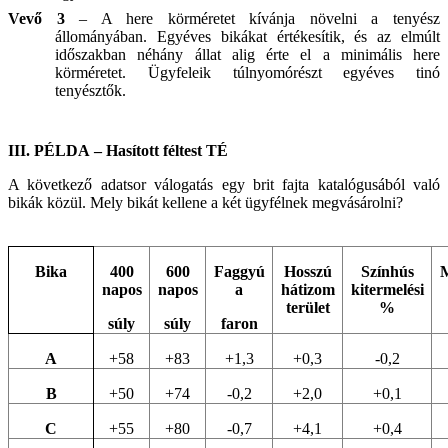
Vevő 3
– A here körméretet kívánja növelni a tenyész
állományában. Egyéves bikákat értékesítik, és az elmúlt
időszakban néhány állat alig érte el a minimális here
körméretet. Ügyfeleik túlnyomórészt egyéves tinó
tenyésztők.
III.
PÉLDA
– Hasított féltest TÉ
A következő adatsor válogatás egy brit fajta katalógusából való
bikák közül. Mely bikát kellene a két ügyfélnek megvásárolni?
Bika
400
600
Faggyú
Hosszú
Színhús
M
napos
napos
a
hátizom
kitermelési
terület
%
súly
súly
faron
A
+58
+83
+1,3
+0,3
-0,2
B
+50
+74
-0,2
+2,0
+0,1
C
+55
+80
-0,7
+4,1
+0,4