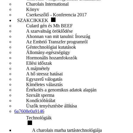
Charolais International
Könyv
Cserkeszőlő - Konferencia 2017
SZAKCIKKEK
Culard gén és Mh BEEF
A szarvaltság öröklődése
Ahonnan van mit tanulni: Írország
Az Embrió Transzfer programról
Géntechnológiai kutatások
Állomány-egészségügy
Hormonális hozamfokozók
Ellési időszak
A májmétely
A hő stressz hatásai
Egyszerű válogatás
Kíméletes választás
Értékelés a genomikus adatok alapján
Szexált sperma
Kondícióbírálat
Üszők tenyésztésbe állítása
6a7608e0a9146
Technológiák
A charolais marha tartástechnológiája