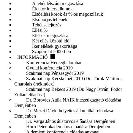
A tehénlétszám megoszlása
Életkor intervallumok
Elsőellési korok és %-os megoszlásuk
Elsőborjas tehenek
Tehénselejtezés
Ellési %
Ellések megoszlása
Két ellés közötti idő
Iker ellések gyakorisága
Szaporulat 2000-ben
INFORMÁCIÓ
Konferencia Herceghalomban
Gyulai konferencia 2019
Szakmai nap Pénzesgyőr 2019
Szakmai nap Kecskemét 2019 (Dr. Török Márton -
Charolais értékindex)
Szakmai nap Bekecs 2019 (Dr. Nagy István, Fodor
Zoltán előadása)
Dr. Borovics Attila NAIK intézetigazgató előadása
Demjénben
Dr. Mezei Dávid helyettes államtitkár előadása
Demjénben
Dr. Varga János állatorvos előadása Demjénben
Horn Péter akadémikus előadása Demjénben
A demjéni konferencia előadás anyagai