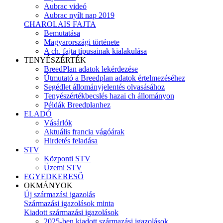
Aubrac videó
Aubrac nyílt nap 2019
CHAROLAIS FAJTA
Bemutatása
Magyarországi története
A ch. fajta típusainak kialakulása
TENYÉSZÉRTÉK
BreedPlan adatok lekérdezése
Útmutató a Breedplan adatok értelmezéséhez
Segédlet állományjelentés olvasásához
Tenyészértékbecslés hazai ch állományon
Példák Breedplanhez
ELADÓ
Vásárlók
Aktuális francia vágóárak
Hirdetés feladása
STV
Központi STV
Üzemi STV
EGYEDKERESŐ
OKMÁNYOK
Új származási igazolás
Származási igazolások minta
Kiadott származási igazolások
2025-ben kiadott származási igazolások