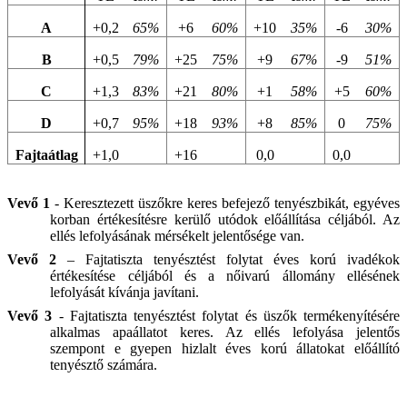
A
+0,2
65%
+6
60%
+10
35%
-6
30%
B
+0,5
79%
+25
75%
+9
67%
-9
51%
C
+1,3
83%
+21
80%
+1
58%
+5
60%
D
+0,7
95%
+18
93%
+8
85%
0
75%
Fajtaátlag
+1,0
+16
0,0
0,0
Vevő 1
- Keresztezett üszőkre keres befejező tenyészbikát, egyéves
korban értékesítésre kerülő utódok előállítása céljából. Az
ellés lefolyásának mérsékelt jelentősége van.
Vevő 2
– Fajtatiszta tenyésztést folytat éves korú ivadékok
értékesítése céljából és a nőivarú állomány ellésének
lefolyását kívánja javítani.
Vevő 3
- Fajtatiszta tenyésztést folytat és üszők termékenyítésére
alkalmas apaállatot keres. Az ellés lefolyása jelentős
szempont e gyepen hizlalt éves korú állatokat előállító
tenyésztő számára.