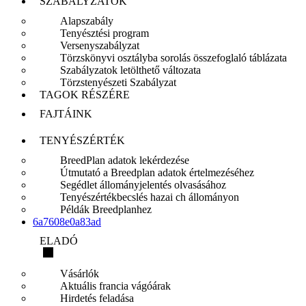
SZABÁLYZATOK
Alapszabály
Tenyésztési program
Versenyszabályzat
Törzskönyvi osztályba sorolás összefoglaló táblázata
Szabályzatok letölthető változata
Törzstenyészeti Szabályzat
TAGOK RÉSZÉRE
FAJTÁINK
TENYÉSZÉRTÉK
BreedPlan adatok lekérdezése
Útmutató a Breedplan adatok értelmezéséhez
Segédlet állományjelentés olvasásához
Tenyészértékbecslés hazai ch állományon
Példák Breedplanhez
6a7608e0a83ad
ELADÓ
Vásárlók
Aktuális francia vágóárak
Hirdetés feladása