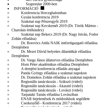
Szaporulat 2000-ben
INFORMÁCIÓ
Konferencia Herceghalomban
Gyulai konferencia 2019
Szakmai nap Pénzesgyőr 2019
Szakmai nap Kecskemét 2019 (Dr. Török Márton -
Charolais értékindex)
Szakmai nap Bekecs 2019 (Dr. Nagy István, Fodor
Zoltán előadása)
Dr. Borovics Attila NAIK intézetigazgató előadása
Demjénben
Dr. Mezei Dávid helyettes államtitkár előadása
Demjénben
Dr. Varga János állatorvos előadása Demjénben
Horn Péter akadémikus előadása Demjénben
A demjéni konferencia előadás anyagai
Panda György előadása a szakmai napokon
Dr. Domokos Zoltán előadása a szakmai napokon
Regionális tanácskozás - Szikszó (videó)
Regionális tanácskozás - Akasztó (videó)
Regionális tanácskozás - Lovászi (videó)
Tarpataki Tamás előadása Lovásziban
ENAR bejelentések és módosítások segédlete
Cserkeszőlő - Konferencia 2017 (videó)