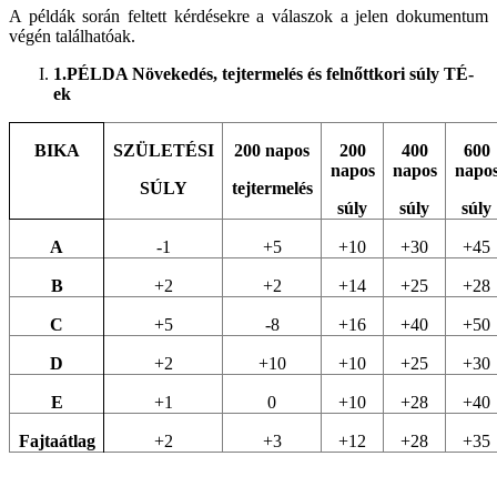
A
példák során feltett kérdésekre a
válaszok a jelen dokumentum
végén találhatóak.
1.
PÉLDA Növekedés, tejtermelés és felnőttkori súly TÉ-
ek
BIKA
SZÜLETÉSI
200 napos
200
400
600
napos
napos
napo
SÚLY
tejtermelés
súly
súly
súly
A
-1
+5
+10
+30
+45
B
+2
+2
+14
+25
+28
C
+5
-8
+16
+40
+50
D
+2
+10
+10
+25
+30
E
+1
0
+10
+28
+40
Fajtaátlag
+2
+3
+12
+28
+35