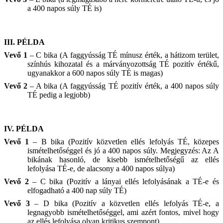
a 400 napos súly TÉ is)
III.
PÉLDA
Vevő 1
– C bika (A faggyússág TÉ mínusz érték, a hátizom terület,
színhús kihozatal és a márványozottság TÉ pozitív értékű,
ugyanakkor a 600 napos súly TÉ is magas)
Vevő 2
– A bika (A faggyússág TÉ pozitív érték, a 400 napos súly
TÉ pedig a legjobb)
IV.
PÉLDA
Vevő 1
– B bika (Pozitív közvetlen ellés lefolyás TÉ, közepes
ismételhetőséggel és jó a 400 napos súly. Megjegyzés: Az A
bikának hasonló, de kisebb ismételhetőségű az ellés
lefolyása TÉ-e, de alacsony a 400 napos súlya)
Vevő 2
– C bika (Pozitív a lányai ellés lefolyásának a TÉ-e és
elfogadható a 400 nap súly TÉ)
Vevő 3
– D bika (Pozitív a közvetlen ellés lefolyás TÉ-e, a
legnagyobb ismételhetőséggel, ami azért fontos, mivel hogy
az ellés lefolyása olyan kritikus szempont)