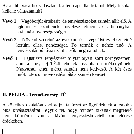
Az alábbi
vásárlók
választanak a fenti
apaállat
listából
.
Mely
bikákat
kellene
választaniuk?
Vevő
1
–
Vágóborjút értékesít, de tenyészüszőket szintén állít elő
. A
tejtermelés
szintjének növelése
ebben az
állományban
javítaná a
nyereségességet.
Vevő
2
–
Növelni sz
eretné
az éveskori és a végsúlyt
és el szeretné
kerülni
ellési
nehézséget.
Fő termék a
nehéz
tinó
.
A
tenyészutánpótlásra szánt üszők
megmaradnak.
Vevő
3
–
Fajtatiszta tenyésztést folytat
olyan
zord
környezetben,
ahol a
nagy tej
TÉ-ű
tehenek lassabban termékenyülnek.
Nagytestű
tehén
méret
szintén nem
kedvező
. A
két éves
tinók
fokozott növekedési rátája szintén keresett.
II. PÉLDA
-
Termékenység
TÉ
A
következő
katalógusból adjon
tanácsot az
ügyfeleknek a
legjobb
bika
ki
választására!
Tegyük fel, hogy
minden
bikának megfelelő
here körmérete van
a kívánt tenyésztésbevételi kor elérése
érdekében.