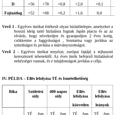
D
+56
+78
+0,8
+2,0
+0,1
Fajtaátlag
+52
+68
+0,2
+1,6
0,0
Vevő 1
- Egyéves tinókat értékesít olyan hizlalótelepre, amelyeket a
hosszú ideig tartó hizlalásra fognak Japán piacra és az az
elvárás, hogy növekedjen és gyarapodjon 2 éves korig,
csökkentse a faggyússágot , fenntartsa vagy javítása az
izmoltságot és javítása a márványozottságot.
Vevő 2
- Egyéves tinókat tenyészt, európai fajtájú x tejhasznú
keresztezett tehenektől. Az éves tinók befejező hizlalásával
nehézségei vannak, és e tulajdonságok javítása a célja.
IV. PÉLDA
–
Ellés lefolyása
TÉ és Ismételhetőség
Bika
Születési
400 napos
Ellés
Ellés
súly
súly
lefolyása
lefolyása
közvetlen
leányok
TÉ
Ism.
TÉ
Ism.
TÉ
Ism.
TÉ
Ism.