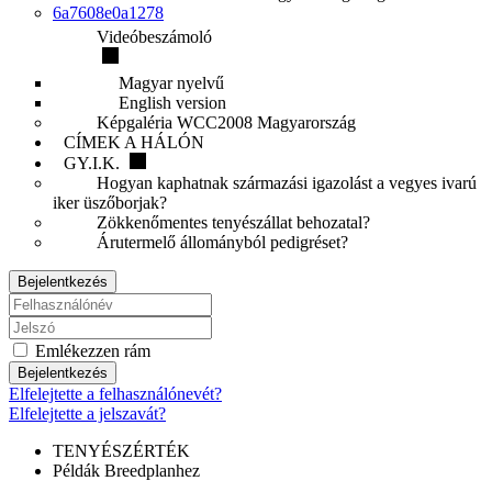
6a7608e0a1278
Videóbeszámoló
Magyar nyelvű
English version
Képgaléria WCC2008 Magyarország
CÍMEK A HÁLÓN
GY.I.K.
Hogyan kaphatnak származási igazolást a vegyes ivarú
iker üszőborjak?
Zökkenőmentes tenyészállat behozatal?
Árutermelő állományból pedigréset?
Bejelentkezés
Emlékezzen rám
Bejelentkezés
Elfelejtette a felhasználónevét?
Elfelejtette a jelszavát?
TENYÉSZÉRTÉK
Példák Breedplanhez