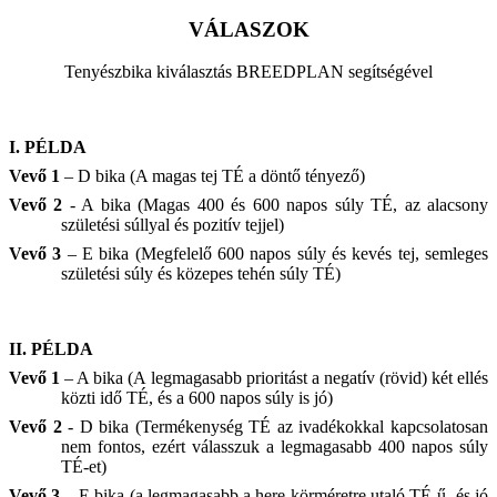
VÁLASZOK
Tenyészbika kiválasztás BREEDPLAN
segítségével
I.
PÉLDA
Vevő 1
– D bika (A magas tej TÉ a döntő tényező)
Vevő 2
- A bika (Magas 400 és 600 napos súly TÉ, az alacsony
születési súllyal és pozitív tejjel)
Vevő 3
– E bika (Megfelelő 600 napos súly és kevés tej, semleges
születési súly és közepes tehén súly TÉ)
II.
PÉLDA
Vevő 1
– A bika (A legmagasabb prioritást a negatív (rövid) két ellés
közti idő TÉ, és a 600 napos súly is jó)
Vevő 2
- D bika (Termékenység TÉ az ivadékokkal kapcsolatosan
nem fontos, ezért válasszuk a legmagasabb 400 napos súly
TÉ-et)
Vevő 3
– E bika (a legmagasabb a here körméretre utaló TÉ-ű, és jó