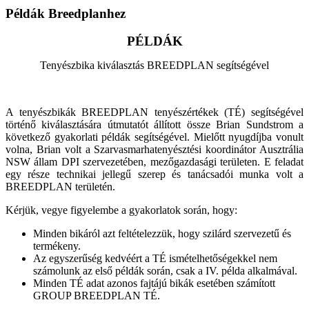
Példák Breedplanhez
PÉLDÁK
Tenyészbika kiválasztás BREEDPLAN
segítségével
A
tenyészbikák
BREEDPLAN
tenyészértékek (TÉ) segítségével
történő kiválasztására
útmutatót állított
össze
Brian
Sundstrom a
következő gyakorlati példák segítségével
.
Mielőtt
nyugdíjba vonult
volna,
Brian
volt a
Szarvasmarhatenyésztési
koordinátor Ausztrália
NSW állam
DPI
szervezetében, mezőgazdasági területen
.
E feladat
egy része
technikai jellegű
szerep és tanácsadói
munka
volt a
BREEDPLAN területén
.
Kérjük, vegye figyelembe a gyakorlatok során,
hogy:
Minden
bikáról
azt feltételezzük,
hogy
szilárd szervezetű
és
termékeny
.
Az egyszerűség kedvéért
a TÉ ismételhetőségekkel nem
számolunk az első példák során, csak a
IV.
példa
alkalmával.
Minden
TÉ adat
azonos fajtájú bikák esetében számított
GROUP
BREEDPLAN
TÉ
.