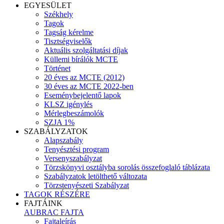
EGYESÜLET
Székhely
Tagok
Tagság kérelme
Tisztségviselők
Aktuális szolgáltatási díjak
Küllemi bírálók MCTE
Történet
20 éves az MCTE (2012)
30 éves az MCTE 2022-ben
Eseménybejelentő lapok
KLSZ igénylés
Mérlegbeszámolók
SZJA 1%
SZABÁLYZATOK
Alapszabály
Tenyésztési program
Versenyszabályzat
Törzskönyvi osztályba sorolás összefoglaló táblázata
Szabályzatok letölthető változata
Törzstenyészeti Szabályzat
TAGOK RÉSZÉRE
FAJTÁINK
AUBRAC FAJTA
Fajtaleírás