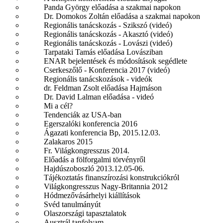
Panda György előadása a szakmai napokon
Dr. Domokos Zoltán előadása a szakmai napokon
Regionális tanácskozás - Szikszó (videó)
Regionális tanácskozás - Akasztó (videó)
Regionális tanácskozás - Lovászi (videó)
Tarpataki Tamás előadása Lovásziban
ENAR bejelentések és módosítások segédlete
Cserkeszőlő - Konferencia 2017 (videó)
Regionális tanácskozások - videók
dr. Feldman Zsolt előadása Hajmáson
Dr. David Lalman előadása - videó
Mi a cél?
Tendenciák az USA-ban
Egerszalóki konferencia 2016
Ágazati konferencia Bp, 2015.12.03.
Zalakaros 2015
Fr. Világkongresszus 2014.
Előadás a fölforgalmi törvényről
Hajdúszoboszló 2013.12.05-06.
Tájékoztatás finanszírozási konstrukciókról
Világkongresszus Nagy-Britannia 2012
Hódmezővásárhelyi kiállítások
Svéd tanulmányút
Olaszországi tapasztalatok
Ausztrál tanfolyam