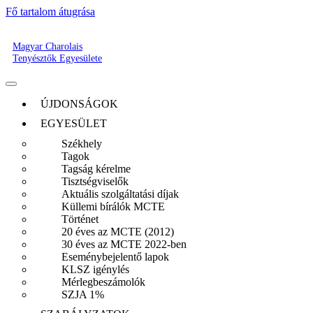
Fő tartalom átugrása
Magyar Charolais
Tenyésztők Egyesülete
ÚJDONSÁGOK
EGYESÜLET
Székhely
Tagok
Tagság kérelme
Tisztségviselők
Aktuális szolgáltatási díjak
Küllemi bírálók MCTE
Történet
20 éves az MCTE (2012)
30 éves az MCTE 2022-ben
Eseménybejelentő lapok
KLSZ igénylés
Mérlegbeszámolók
SZJA 1%