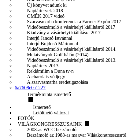
Új könyvet adunk ki
Naptártervek 2018
OMÉK 2017 videó
Szarvasmarha konferencia a Farmer Expón 2017
Videóbeszámoló a vásárhelyi kiállításról 2017
Kiadvány a vásárhelyi kiállításra 2017
Interjú Jancsó Istvánnal
Interjú Bujdosó Mártonnal
Videóbeszámoló a vásárhelyi kiállításról 2014.
Mutatványok Golf hátán (2014)
Videóbeszámoló a vásárhelyi kiállításról 2013.
Naptárterv 2013
Reklámfilm a Duna tv-n
A charolais védjegy
A szarvasmarha eredetigazolása
6a7608e0a1227
Termékminta ismertető
Ismertető
Letölthető változat
FOTÓK
VILÁGKONGRESSZUSAINK
2008-as WCC beszámoló
Beszámoló az 1988-as magyar Világkongresszusról