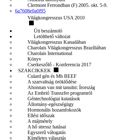
Clermont Ferrondban (F) 2005. okt. 5-9.
6a7608e0a0f95
Világkongresszus USA 2010
Úti beszámoló
Letölthető változat
Világkongresszus Kanadában
Charolais Világkongresszus Brazíliában
Charolais International
Könyv
Cserkeszőlő - Konferencia 2017
SZAKCIKKEK
Culard gén és Mh BEEF
A szarvaltság öröklődése
Ahonnan van mit tanulni: Írország
Az Embrió Transzfer programról
Géntechnológiai kutatások
Állomány-egészségügy
Hormonális hozamfokozók
Ellési időszak
A májmétely
A hő stressz hatásai
Egyszerű válogatás
Kíméletes választás