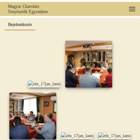
Magyar Charolais
Tenyésztők Egyesülete
Fő tartalom átugrása
Bejelentkezés