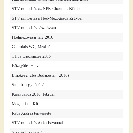
STV minősítés az NPK Charolais Kft.-ben
STV minősítés a Hód-Mezőgazda Zrt.-ben
STV minősítés Jászdózsán
Hódmezővásárhely 2016
Charolais WC, Mexikó
TTSz Lajosmizse 2016
Közgyűlés Hatvan
Elnökségi ülés Budapesten (2016)
Somló-hegy lábánál
Kises János 2016. február
Mogentiana Kft.
Rába András tenyészete
STV minősítés Anka Istvánnál
Sikeres bikavásár!