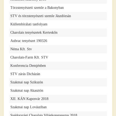
Törzstenyészeti szemle a Bakonyban
STV és törzstenyészeti szemle Jászdózsán
Küllembírálati tanfolyam
Charolais tenyészetek Kerteskőn
Aubrac tenyészet 190326
Néma Kft. Stv
Charolais-Farm Kft. STV
Konferencia Demjénben
STV zárás Dicházán
Szakmai nap Szikszón
Szakmai nap Akasztón
XII. KÁN Kaposvár 2018
Szakmai nap Lovásziban
Svédországi Charolais Világkongresszus 2018