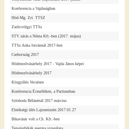
Konferencia a Vajdaságban
Hód-Mg. Zrt. TTSZ
Zselicvölgyi TTSz
STV zárás a Néma Kft.-ben (2017. május)
TTSz Anka Istvánnál 2017-ben
Csehország 2017
Hódmezővásárhely 2017 - Vajda János képei
Hódmezővásárhely 2017
Közgyűlés Vecsésen
Konferencia Érmelléken, a Partiumban
Szloboda Bélánénál 2017 március
Elnökségi ülés Lajosmizsén 2017.01.27
Bikavásár volt a Ch. Kft.-ben
Tenyészbikák sperma vizsgálata