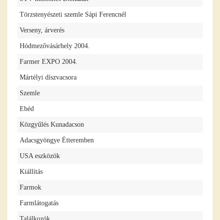
Törzstenyészeti szemle Sápi Ferencnél
Verseny, árverés
Hódmezővásárhely 2004.
Farmer EXPO 2004.
Mártélyi díszvacsora
Szemle
Ebéd
Közgyűlés Kunadacson
Adacsgyöngye Étteremben
USA eszközök
Kiállítás
Farmok
Farmlátogatás
Találkozók