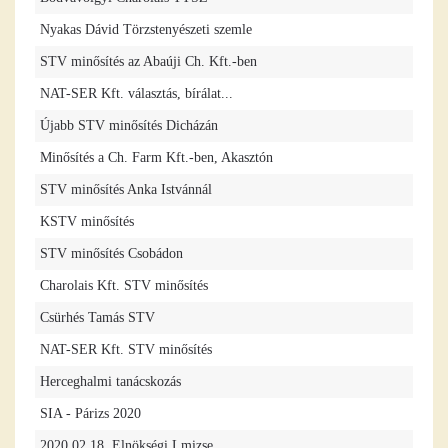
Nyakas Dávid Törzstenyészeti szemle
STV minősítés az Abaúji Ch. Kft.-ben
NAT-SER Kft. választás, bírálat...
Újabb STV minősítés Dicházán
Minősítés a Ch. Farm Kft.-ben, Akasztón
STV minősítés Anka Istvánnál
KSTV minősítés
STV minősítés Csobádon
Charolais Kft. STV minősítés
Csürhés Tamás STV
NAT-SER Kft. STV minősítés
Herceghalmi tanácskozás
SIA - Párizs 2020
2020.02.18. Elnökségi Lmizse