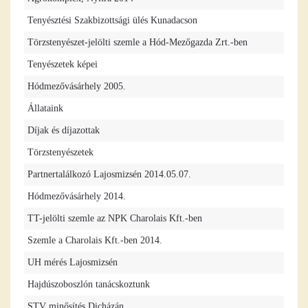
Tenyésztési Szakbizottsági ülés Kunadacson
Törzstenyészet-jelölti szemle a Hód-Mezőgazda Zrt.-ben
Tenyészetek képei
Hódmezővásárhely 2005.
Állataink
Díjak és díjazottak
Törzstenyészetek
Partnertalálkozó Lajosmizsén 2014.05.07.
Hódmezővásárhely 2014.
TT-jelölti szemle az NPK Charolais Kft.-ben
Szemle a Charolais Kft.-ben 2014.
UH mérés Lajosmizsén
Hajdúszoboszlón tanácskoztunk
STV minősítés Dicházán