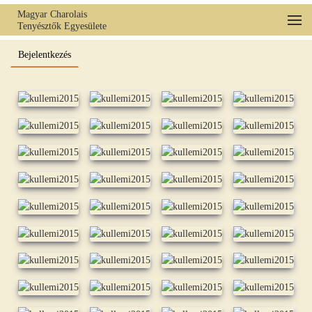
Magyar Charolais
Tenyésztők Egyesülete
Fő tartalom átugrása
Bejelentkezés