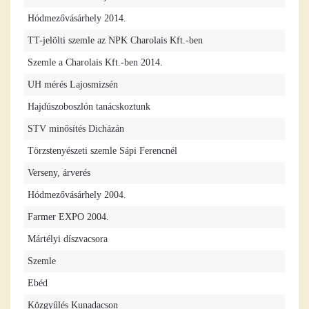
Hódmezővásárhely 2014.
TT-jelölti szemle az NPK Charolais Kft.-ben
Szemle a Charolais Kft.-ben 2014.
UH mérés Lajosmizsén
Hajdúszoboszlón tanácskoztunk
STV minősítés Dicházán
Törzstenyészeti szemle Sápi Ferencnél
Verseny, árverés
Hódmezővásárhely 2004.
Farmer EXPO 2004.
Mártélyi díszvacsora
Szemle
Ebéd
Közgyűlés Kunadacson