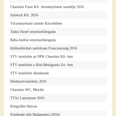
Charolais Farm Kft. törzstenyészeti szemléje 2016
Italstock Kft. 2016
Törzstenyészeti szemle Kiscsehiben
Taskó József tenyészetlátogatás
Rába András tenyészetlátogatás
Küllembírálati tanfolyam Franciaország 2016
STV minősítés az NPK Charolais Kft.-ben
STV minősítés a Hód-Mezőgazda Zrt.-ben
STV minősítés Jászdózsán
Hódmezővásárhely 2016
Charolais WC, Mexikó
TTSz Lajosmizse 2016
Közgyűlés Hatvan
Elnökségi ülés Budapesten (2016)