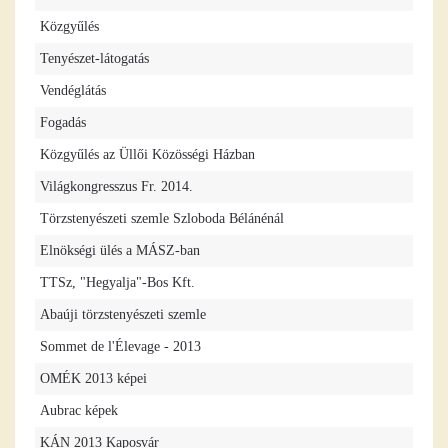
Közgyűlés
Tenyészet-látogatás
Vendéglátás
Fogadás
Közgyűlés az Üllői Közösségi Házban
Világkongresszus Fr. 2014.
Törzstenyészeti szemle Szloboda Bélánénál
Elnökségi ülés a MÁSZ-ban
TTSz, "Hegyalja"-Bos Kft.
Abaúji törzstenyészeti szemle
Sommet de l'Élevage - 2013
OMÉK 2013 képei
Aubrac képek
KÁN 2013 Kaposvár