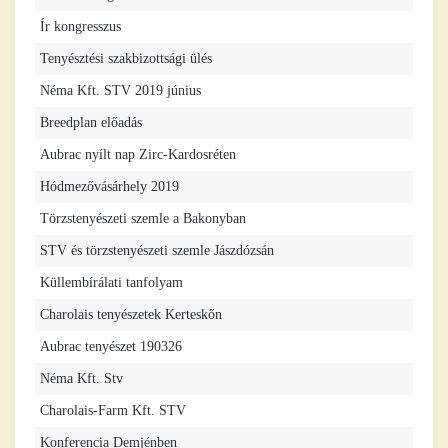
Ír kongresszus
Tenyésztési szakbizottsági ülés
Néma Kft. STV 2019 június
Breedplan előadás
Aubrac nyílt nap Zirc-Kardosréten
Hódmezővásárhely 2019
Törzstenyészeti szemle a Bakonyban
STV és törzstenyészeti szemle Jászdózsán
Küllembírálati tanfolyam
Charolais tenyészetek Kerteskőn
Aubrac tenyészet 190326
Néma Kft. Stv
Charolais-Farm Kft. STV
Konferencia Demjénben