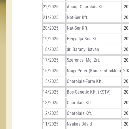
22/2025
Abaúji Charolais Kft.
20
21/2025
Nat-Ser Kft.
20
20/2025
Nat-Ser Kft.
20
19/2025
Hegyalja-Bos Kft.
20
18/2025
dr. Baranyi István
20
17/2025
Szerencsi Mg. Zrt.
20
16/2025
Nagy Péter (Kunszentmiklós)
20
15/2025
Charolais-Farm Kft.
20
14/2025
Bos-Genetic Kft. (KSTV)
20
13/2025
Charolais Kft.
20
12/2025
Charolais Kft.
20
11/2025
Nyakas Dávid
20