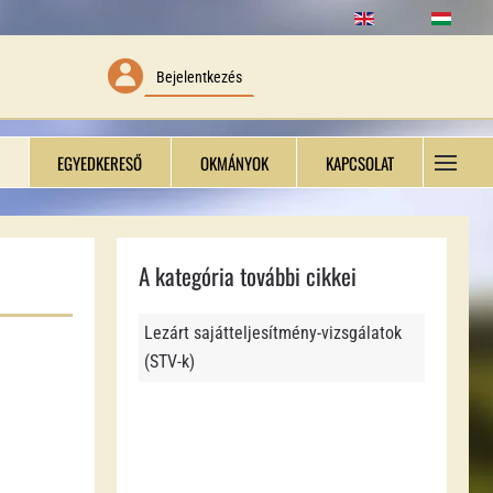
Bejelentkezés
EGYEDKERESŐ
OKMÁNYOK
KAPCSOLAT
A kategória további cikkei
Lezárt sajátteljesítmény-vizsgálatok
(STV-k)