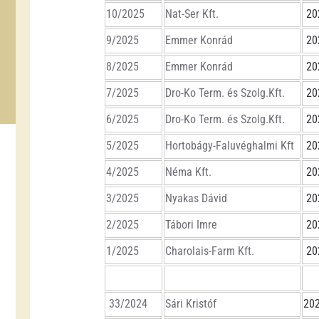
10/2025
Nat-Ser Kft.
20
9/2025
Emmer Konrád
20
8/2025
Emmer Konrád
20
7/2025
Dro-Ko Term. és Szolg.Kft.
20
6/2025
Dro-Ko Term. és Szolg.Kft.
20
5/2025
Hortobágy-Faluvéghalmi Kft
20
4/2025
Néma Kft.
20
3/2025
Nyakas Dávid
20
2/2025
Tábori Imre
20
1/2025
Charolais-Farm Kft.
20
33/2024
Sári Kristóf
202