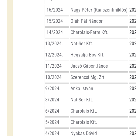
16/2024
Nagy Péter (Kunszentmiklós)
202
15/2024
Oláh Pál Nándor
202
14/2024
Charolais-Farm Kft.
202
13/2024.
Nat-Ser Kft.
202
12/2024.
Hegyalja Bos Kft.
202
11/2024
Jacsó Gábor János
202
10/2024
Szerencsi Mg. Zrt.
202
9/2024.
Anka István
202
8/2024
Nat-Ser Kft.
202
6/2024
Charolais Kft.
202
5/2024
Charolais Kft.
4/2024
Nyakas Dávid
202