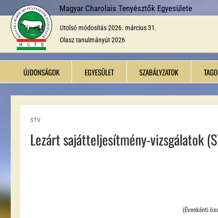
Magyar Charolais Tenyésztők Egyesülete
Fő tartalom átugrása
Utolsó módosítás 2026. március 31.
Olasz tanulmányút 2026
ÚJDONSÁGOK
EGYESÜLET
SZABÁLYZATOK
TAGO
STV
Lezárt sajátteljesítmény-vizsgálatok (
(Évenkénti ös