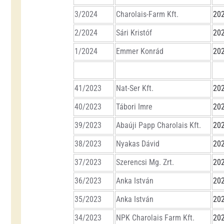
3/2024
Charolais-Farm Kft.
202
2/2024
Sári Kristóf
202
1/2024
Emmer Konrád
202
41/2023
Nat-Ser Kft.
202
40/2023
Tábori Imre
202
39/2023
Abaúji Papp Charolais Kft.
202
38/2023
Nyakas Dávid
202
37/2023
Szerencsi Mg. Zrt.
202
36/2023
Anka István
202
35/2023
Anka István
202
34/2023
NPK Charolais Farm Kft.
202