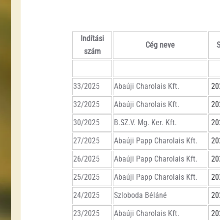
Indítási
Cég neve
szám
33/2025
Abaúji Charolais Kft.
20
32/2025
Abaúji Charolais Kft.
20
30/2025
B.SZ.V. Mg. Ker. Kft.
20
27/2025
Abaúji Papp Charolais Kft.
20
26/2025
Abaúji Papp Charolais Kft.
20
25/2025
Abaúji Papp Charolais Kft.
20
24/2025
Szloboda Béláné
20
23/2025
Abaúji Charolais Kft.
20