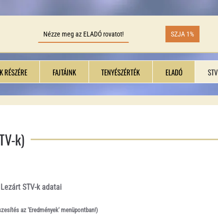
Nézze meg az ELADÓ rovatot!
SZJA 1%
K RÉSZÉRE
FAJTÁINK
TENYÉSZÉRTÉK
ELADÓ
STV
STV-k)
Lezárt STV-k adatai
szesítés az 'Eredmények' menüpontban!)