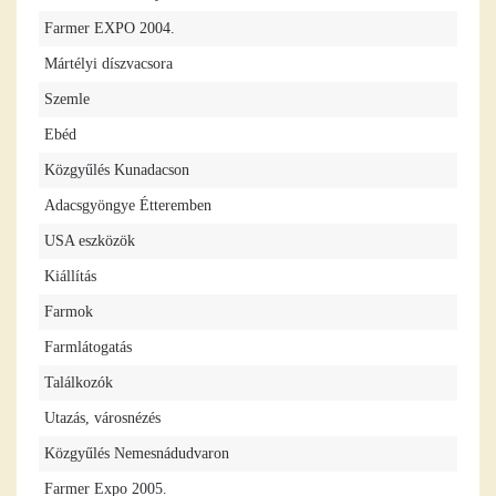
Farmer EXPO 2004.
Mártélyi díszvacsora
Szemle
Ebéd
Közgyűlés Kunadacson
Adacsgyöngye Étteremben
USA eszközök
Kiállítás
Farmok
Farmlátogatás
Találkozók
Utazás, városnézés
Közgyűlés Nemesnádudvaron
Farmer Expo 2005.