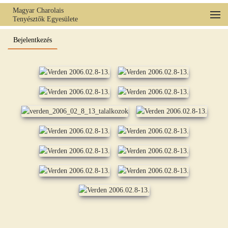
Magyar Charolais
Tenyésztők Egyesülete
Fő tartalom átugrása
Bejelentkezés