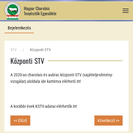
Magyar Charolais
Tenyésztők Egyesülete
Fő tartalom átugrása
Bejelentkezés
STV
Központi STV
Központi STV
A 2020-as charolais és aubrac központi STV (sajátteljesítmény-
vizsgálat) aloldala ide kattintva elérhető itt!
A korábbi évek KSTV-adatai elérhetők itt!
<< Előző
Következő >>