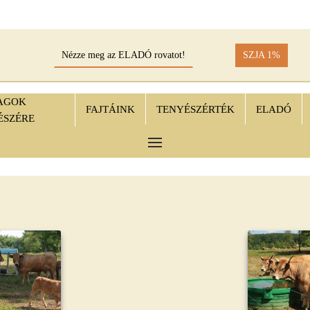
Nézze meg az ELADÓ rovatot!
SZJA 1%
AGOK
FAJTÁINK
TENYÉSZÉRTÉK
ELADÓ
ÉSZÉRE