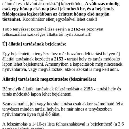
dátumát és a kívánt átsorolást/új körzetkódot.
A változás mindig
csak egy hónap első napjával jelenthető be, és a bejelentés
feldolgozása legkorábban az érintett hónap első napján
történhet.
Koordinátor ellenjegyzésével lehet csak!!
Több tenyészet körzetváltása esetén a
2162
-es bizonylat
felhasználása szükséges állattartói nyilatkozattal!!
Új állatfaj tartásának bejelentése
Egy bejelentett, a tenyészethez már hozzárendelt tartási helyen új
állatfaj tartásának kezdetét a
2153
- tartási hely és tartás módosító
lapon lehet bejelenteni. Amennyiben a kapacitások még nincsenek
nyilvántartva, vagy megváltoztak, akkor azokat is meg kell adni.
Állatfaj tartásának megszüntetése (felszámolása)
Bármelyik állatfaj tartásának felszámolását a
2153
- tartási hely és
tartás módosító lapon lehet bejelenteni.
Szarvasmarha, juh vagy kecske tartása csak akkor számolható fel a
tenyészet minden tartási helyén, ha már nincs a tenyészetben
nyilvántartva ilyen fajú élő állat.
A felszámolás a 1410-es lista felhasználásával is bejelenthető (a 3.6