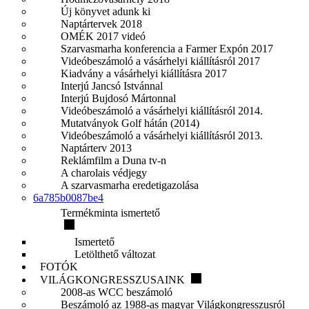
Új könyvet adunk ki
Naptártervek 2018
OMÉK 2017 videó
Szarvasmarha konferencia a Farmer Expón 2017
Videóbeszámoló a vásárhelyi kiállításról 2017
Kiadvány a vásárhelyi kiállításra 2017
Interjú Jancsó Istvánnal
Interjú Bujdosó Mártonnal
Videóbeszámoló a vásárhelyi kiállításról 2014.
Mutatványok Golf hátán (2014)
Videóbeszámoló a vásárhelyi kiállításról 2013.
Naptárterv 2013
Reklámfilm a Duna tv-n
A charolais védjegy
A szarvasmarha eredetigazolása
6a785b0087be4
Termékminta ismertető
Ismertető
Letölthető változat
FOTÓK
VILÁGKONGRESSZUSAINK
2008-as WCC beszámoló
Beszámoló az 1988-as magyar Világkongresszusról