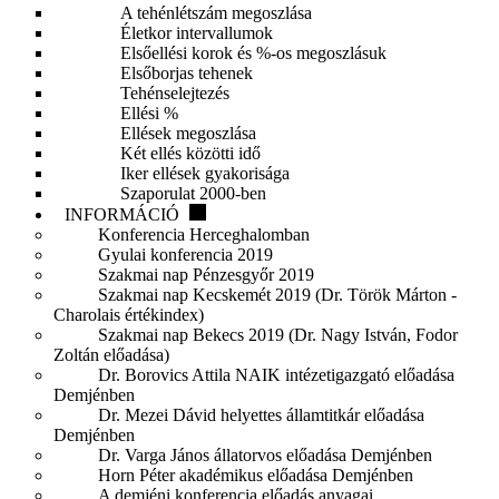
A tehénlétszám megoszlása
Életkor intervallumok
Elsőellési korok és %-os megoszlásuk
Elsőborjas tehenek
Tehénselejtezés
Ellési %
Ellések megoszlása
Két ellés közötti idő
Iker ellések gyakorisága
Szaporulat 2000-ben
INFORMÁCIÓ
Konferencia Herceghalomban
Gyulai konferencia 2019
Szakmai nap Pénzesgyőr 2019
Szakmai nap Kecskemét 2019 (Dr. Török Márton -
Charolais értékindex)
Szakmai nap Bekecs 2019 (Dr. Nagy István, Fodor
Zoltán előadása)
Dr. Borovics Attila NAIK intézetigazgató előadása
Demjénben
Dr. Mezei Dávid helyettes államtitkár előadása
Demjénben
Dr. Varga János állatorvos előadása Demjénben
Horn Péter akadémikus előadása Demjénben
A demjéni konferencia előadás anyagai