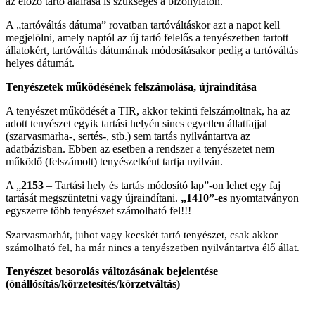
az előző tartó aláírása is szükséges a bizonylaton.
A „tartóváltás dátuma” rovatban tartóváltáskor azt a napot kell
megjelölni, amely naptól az új tartó felelős a tenyészetben tartott
állatokért, tartóváltás dátumának módosításakor pedig a tartóváltás
helyes dátumát.
Tenyészetek működésének felszámolása, újraindítása
A tenyészet működését a TIR, akkor tekinti felszámoltnak, ha az
adott tenyészet egyik tartási helyén sincs egyetlen állatfajjal
(szarvasmarha-, sertés-, stb.) sem tartás nyilvántartva az
adatbázisban. Ebben az esetben a rendszer a tenyészetet nem
működő (felszámolt) tenyészetként tartja nyilván.
A „
2153
– Tartási hely és tartás módosító lap”-on lehet egy faj
tartását megszüntetni vagy újraindítani.
„1410”-es
nyomtatványon
egyszerre több tenyészet számolható fel!!!
Szarvasmarhát, juhot vagy kecskét tartó tenyészet, csak akkor
számolható fel, ha már nincs a tenyészetben nyilvántartva élő állat.
Tenyészet besorolás változásának bejelentése
(önállósítás/körzetesítés/körzetváltás)