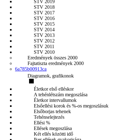
STV 2019
STV 2018
STV 2017
STV 2016
STV 2015
STV 2014
STV 2013
STV 2012
STV 2011
STV 2010
Eredmények összes 2000
Fajtatiszta eredmények 2000
6a785b00913ca
Diagramok, grafikonok
Életkor első elléskor
A tehénlétszám megoszlása
Életkor intervallumok
Elsőellési korok és %-os megoszlásuk
Elsőborjas tehenek
Tehénselejtezés
Ellési %
Ellések megoszlása
Két ellés közötti idő
Iker ellések gyakorisága