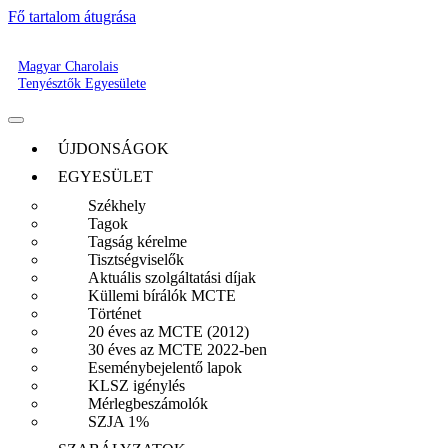
Fő tartalom átugrása
Magyar Charolais
Tenyésztők Egyesülete
ÚJDONSÁGOK
EGYESÜLET
Székhely
Tagok
Tagság kérelme
Tisztségviselők
Aktuális szolgáltatási díjak
Küllemi bírálók MCTE
Történet
20 éves az MCTE (2012)
30 éves az MCTE 2022-ben
Eseménybejelentő lapok
KLSZ igénylés
Mérlegbeszámolók
SZJA 1%