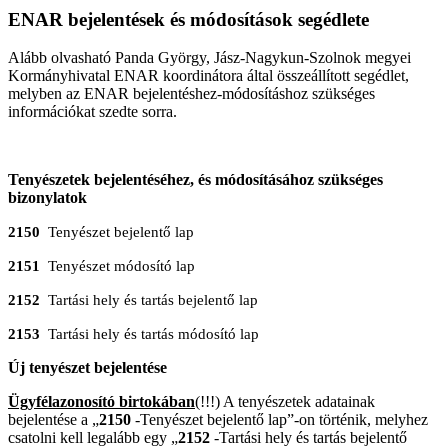
ENAR bejelentések és módosítások segédlete
Alább olvasható Panda György, Jász-Nagykun-Szolnok megyei
Kormányhivatal ENAR koordinátora által összeállított segédlet,
melyben az ENAR bejelentéshez-módosításhoz szükséges
információkat szedte sorra.
Tenyészetek bejelentéséhez, és módosításához szükséges
bizonylatok
2150
Tenyészet bejelentő lap
2151
Tenyészet módosító lap
2152
Tartási hely és tartás bejelentő lap
2153
Tartási hely és tartás módosító lap
Új tenyészet bejelentése
Ügyfélazonosító birtokában
(!!!) A tenyészetek adatainak
bejelentése a „
2150
-Tenyészet bejelentő lap”-on történik, melyhez
csatolni kell legalább egy „
2152
-Tartási hely és tartás bejelentő