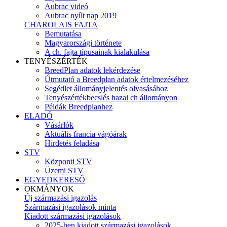
Aubrac videó
Aubrac nyílt nap 2019
CHAROLAIS FAJTA
Bemutatása
Magyarországi története
A ch. fajta típusainak kialakulása
TENYÉSZÉRTÉK
BreedPlan adatok lekérdezése
Útmutató a Breedplan adatok értelmezéséhez
Segédlet állományjelentés olvasásához
Tenyészértékbecslés hazai ch állományon
Példák Breedplanhez
ELADÓ
Vásárlók
Aktuális francia vágóárak
Hirdetés feladása
STV
Központi STV
Üzemi STV
EGYEDKERESŐ
OKMÁNYOK
Új származási igazolás
Származási igazolások minta
Kiadott származási igazolások
2025-ben kiadott származási igazolások