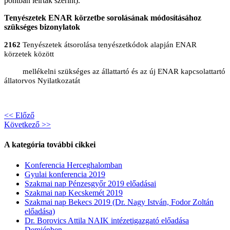
pontban leírtak szerint).
Tenyészetek ENAR körzetbe sorolásának módosításához
szükséges bizonylatok
2162
Tenyészetek átsorolása tenyészetkódok alapján ENAR
körzetek között
mellékelni szükséges az állattartó és az új ENAR kapcsolattartó
állatorvos Nyilatkozatát
<< Előző
Következő >>
A kategória további cikkei
Konferencia Herceghalomban
Gyulai konferencia 2019
Szakmai nap Pénzesgyőr 2019 előadásai
Szakmai nap Kecskemét 2019
Szakmai nap Bekecs 2019 (Dr. Nagy István, Fodor Zoltán
előadása)
Dr. Borovics Attila NAIK intézetigazgató előadása
Demjénben