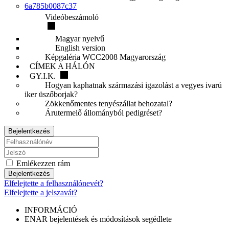
6a785b0087c37
Videóbeszámoló
Magyar nyelvű
English version
Képgaléria WCC2008 Magyarország
CÍMEK A HÁLÓN
GY.I.K.
Hogyan kaphatnak származási igazolást a vegyes ivarú
iker üszőborjak?
Zökkenőmentes tenyészállat behozatal?
Árutermelő állományból pedigréset?
Bejelentkezés
Emlékezzen rám
Bejelentkezés
Elfelejtette a felhasználónevét?
Elfelejtette a jelszavát?
INFORMÁCIÓ
ENAR bejelentések és módosítások segédlete