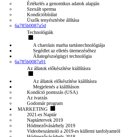
Értékelés a genomikus adatok alapján
Szexált sperma
Kondícióbírálat
Üszők tenyésztésbe állítása
6a785b0087a5d
Technológiák
A charolais marha tartástechnológiája
Segédlet az elletés ütemezéséhez
Állategészségügyi technológia
6a785b0087a91
Az állatok előkészítése kiállításra
Az állatok előkészítése kiállításra
Megjelenés a kiállításon
Kondíció pontozás (USA)
Az ivarzás
Godomár program
MARKETING
2021-es Naptár
Naptártervek 2019
Hódmezővásárhely 2019
Videobeszámoló a 2019-es küllemi tanfolyamról
Hódmezővásárhely 2018