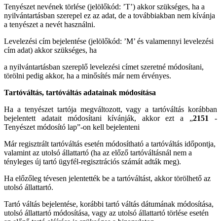
Tenyészet nevének törlése (jelölőkód: ’T’) akkor szükséges, ha a
nyilvántartásban szerepel ez az adat, de a továbbiakban nem kívánja
a tenyészet a nevét használni.
Levelezési cím bejelentése (jelölőkód: ’M’ és valamennyi levelezési
cím adat) akkor szükséges, ha
a nyilvántartásban szereplő levelezési címet szeretné módosítani,
törölni pedig akkor, ha a minősítés már nem érvényes.
Tartóváltás, tartóváltás adatainak módosítása
Ha a tenyészet tartója megváltozott, vagy a tartóváltás korábban
bejelentett adatait módosítani kívánják, akkor ezt a „
2151
-
Tenyészet módosító lap”-on kell bejelenteni
Már regisztrált tartóváltás esetén módosítható a tartóváltás időpontja,
valamint az utolsó állattartó (ha az előző tartóváltásnál nem a
tényleges új tartó ügyfél-regisztrációs számát adták meg).
Ha előzőleg tévesen jelentették be a tartóváltást, akkor törölhető az
utolsó állattartó.
Tartó váltás bejelentése, korábbi tartó váltás dátumának módosítása,
utolsó állattartó módosítása, vagy az utolsó állattartó törlése esetén