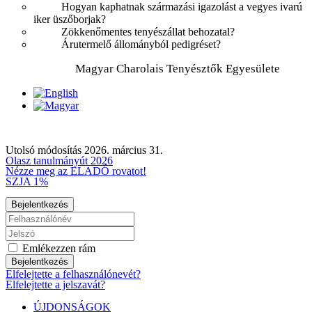
Hogyan kaphatnak származási igazolást a vegyes ivarú
iker üszőborjak?
Zökkenőmentes tenyészállat behozatal?
Árutermelő állományból pedigréset?
Magyar Charolais Tenyésztők Egyesülete
Utolsó módosítás 2026. március 31.
Olasz tanulmányút 2026
Nézze meg az ELADÓ rovatot!
SZJA 1%
Bejelentkezés
Emlékezzen rám
Bejelentkezés
Elfelejtette a felhasználónevét?
Elfelejtette a jelszavát?
ÚJDONSÁGOK