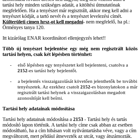
tartási hely minden szükséges adatát, a kitöltési útmutatónak
megfelelően. Ha a tenyészet már regisztrált, akkor meg kell adni a
tenyészet kódját, a tartó nevét és a tenyészet levelezési címét.
Külterületi címen hrsz-ot kell megadni
- nem megfelelő, ha pl.:
Örményes tanya 120.
Itt kizárólag ENAR koordinátori ellenjegyzés lehet!!
Több új tenyészet bejelentése egy még nem regisztrált közös
tartási helyen, csak két lépésben történhet:
-
első lépésben egy tenyészetet kell bejelenteni, csatolva a
2152
-es tartási hely bejelentőt.
-
a bejelentés visszaigazolását követően jelenthetők be további
tenyészetek. Az ezekhez csatolt
2152
-es bizonylatokon a már
regisztrált tartási helynek a visszaigazolásban megadott
azonosítóját kell beírni.
Tartási hely adatainak módosítása
Tartási hely adatainak módosítása a
2153
- Tartási hely és tartás
módosító lapon történik.
A tartási hely címe csak abban az esetben
módosítható, ha a cím hibásan volt nyilvántartásba véve, vagy a cím
megváltozott, mert például átnevezték az utcát, vagy átszámozták.