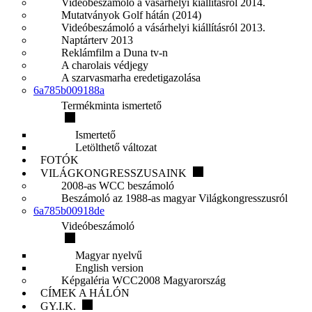
Videóbeszámoló a vásárhelyi kiállításról 2014.
Mutatványok Golf hátán (2014)
Videóbeszámoló a vásárhelyi kiállításról 2013.
Naptárterv 2013
Reklámfilm a Duna tv-n
A charolais védjegy
A szarvasmarha eredetigazolása
6a785b009188a
Termékminta ismertető
Ismertető
Letölthető változat
FOTÓK
VILÁGKONGRESSZUSAINK
2008-as WCC beszámoló
Beszámoló az 1988-as magyar Világkongresszusról
6a785b00918de
Videóbeszámoló
Magyar nyelvű
English version
Képgaléria WCC2008 Magyarország
CÍMEK A HÁLÓN
GY.I.K.