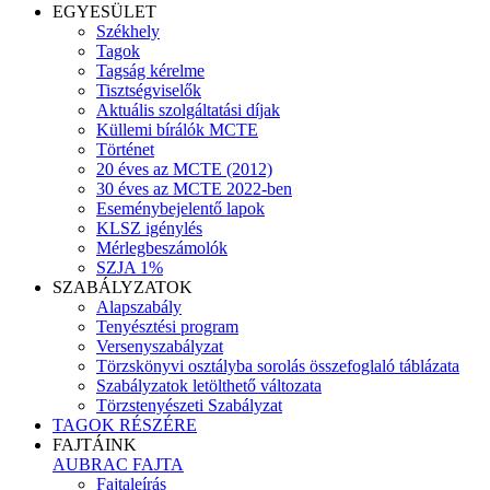
EGYESÜLET
Székhely
Tagok
Tagság kérelme
Tisztségviselők
Aktuális szolgáltatási díjak
Küllemi bírálók MCTE
Történet
20 éves az MCTE (2012)
30 éves az MCTE 2022-ben
Eseménybejelentő lapok
KLSZ igénylés
Mérlegbeszámolók
SZJA 1%
SZABÁLYZATOK
Alapszabály
Tenyésztési program
Versenyszabályzat
Törzskönyvi osztályba sorolás összefoglaló táblázata
Szabályzatok letölthető változata
Törzstenyészeti Szabályzat
TAGOK RÉSZÉRE
FAJTÁINK
AUBRAC FAJTA
Fajtaleírás