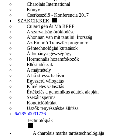
Charolais International
Könyv
Cserkeszőlő - Konferencia 2017
SZAKCIKKEK
Culard gén és Mh BEEF
A szarvaltság öröklődése
Ahonnan van mit tanulni: Írország
Az Embrió Transzfer programról
Géntechnológiai kutatások
Állomány-egészségügy
Hormonális hozamfokozók
Ellési időszak
A májmétely
A hő stressz hatásai
Egyszerű válogatás
Kíméletes választás
Értékelés a genomikus adatok alapján
Szexált sperma
Kondícióbírálat
Üszők tenyésztésbe állítása
6a785b0091726
Technológiák
A charolais marha tartástechnológiája