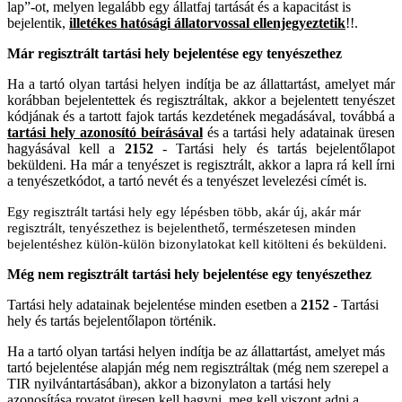
lap”-ot, melyen legalább egy állatfaj tartását és a kapacitást is
bejelentik,
illetékes hatósági állatorvossal ellenjegyeztetik
!!.
Már regisztrált tartási hely bejelentése egy tenyészethez
Ha a tartó olyan tartási helyen indítja be az állattartást, amelyet már
korábban bejelentettek és regisztráltak, akkor a bejelentett tenyészet
kódjának és a tartott fajok tartás kezdetének megadásával, továbbá a
tartási hely azonosító beírásával
és a tartási hely adatainak üresen
hagyásával kell a
2152
- Tartási hely és tartás bejelentőlapot
beküldeni. Ha már a tenyészet is regisztrált, akkor a lapra rá kell írni
a tenyészetkódot, a tartó nevét és a tenyészet levelezési címét is.
Egy regisztrált tartási hely egy lépésben több, akár új, akár már
regisztrált, tenyészethez is bejelenthető, természetesen minden
bejelentéshez külön-külön bizonylatokat kell kitölteni és beküldeni.
Még nem regisztrált tartási hely bejelentése egy tenyészethez
Tartási hely adatainak bejelentése minden esetben a
2152
- Tartási
hely és tartás bejelentőlapon történik.
Ha a tartó olyan tartási helyen indítja be az állattartást, amelyet más
tartó bejelentése alapján még nem regisztráltak (még nem szerepel a
TIR nyilvántartásában), akkor a bizonylaton a tartási hely
azonosítása rovatot üresen kell hagyni, meg kell viszont adni a