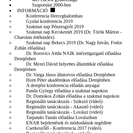
Szaporulat 2000-ben
INFORMÁCIÓ
Konferencia Herceghalomban
Gyulai konferencia 2019
Szakmai nap Pénzesgyőr 2019
Szakmai nap Kecskemét 2019 (Dr. Török Márton -
Charolais értékindex)
Szakmai nap Bekecs 2019 (Dr. Nagy István, Fodor
Zoltán előadása)
Dr. Borovics Attila NAIK intézetigazgató előadása
Demjénben
Dr. Mezei Dávid helyettes államtitkár előadása
Demjénben
Dr. Varga János állatorvos előadása Demjénben
Horn Péter akadémikus előadása Demjénben
A demjéni konferencia előadás anyagai
Panda György előadása a szakmai napokon
Dr. Domokos Zoltán előadása a szakmai napokon
Regionális tanácskozás - Szikszó (videó)
Regionális tanácskozás - Akasztó (videó)
Regionális tanácskozás - Lovászi (videó)
Tarpataki Tamás előadása Lovásziban
ENAR bejelentések és módosítások segédlete
Cserkeszőlő - Konferencia 2017 (videó)