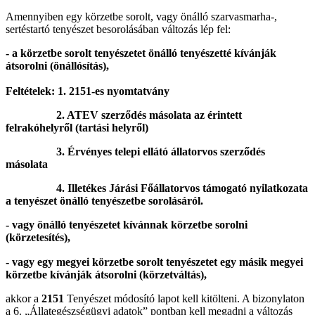
Amennyiben egy körzetbe sorolt, vagy önálló szarvasmarha-,
sertéstartó tenyészet besorolásában változás lép fel:
- a körzetbe sorolt tenyészetet önálló tenyészetté kívánják
átsorolni (önállósítás),
Feltételek: 1. 2151-es nyomtatvány
2. ATEV szerződés másolata az érintett
felrakóhelyről (tartási helyről)
3. Érvényes telepi ellátó állatorvos szerződés
másolata
4. Illetékes Járási Főállatorvos támogató nyilatkozata
a tenyészet önálló tenyészetbe sorolásáról.
- vagy önálló tenyészetet kívánnak körzetbe sorolni
(körzetesítés),
- vagy egy megyei körzetbe sorolt tenyészetet egy másik megyei
körzetbe kívánják átsorolni (körzetváltás),
akkor a
2151
Tenyészet módosító lapot kell kitölteni. A bizonylaton
a 6. „Állategészségügyi adatok” pontban kell megadni a változás