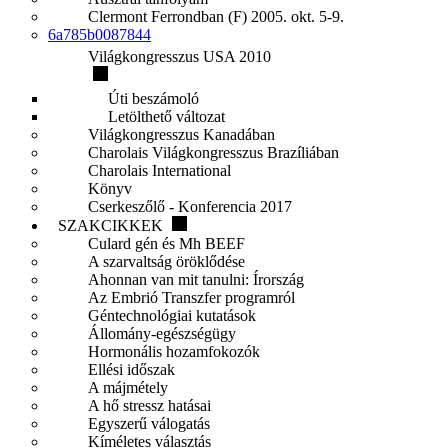
Clermont Ferrondban (F) 2005. okt. 5-9.
6a785b0087844
Világkongresszus USA 2010
Úti beszámoló
Letölthető változat
Világkongresszus Kanadában
Charolais Világkongresszus Brazíliában
Charolais International
Könyv
Cserkeszőlő - Konferencia 2017
SZAKCIKKEK
Culard gén és Mh BEEF
A szarvaltság öröklődése
Ahonnan van mit tanulni: Írország
Az Embrió Transzfer programról
Géntechnológiai kutatások
Állomány-egészségügy
Hormonális hozamfokozók
Ellési időszak
A májmétely
A hő stressz hatásai
Egyszerű válogatás
Kíméletes választás