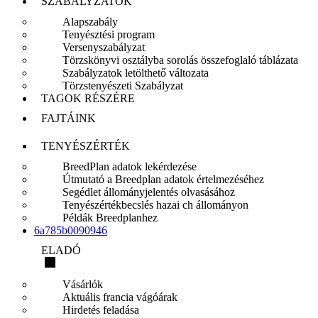
SZABÁLYZATOK
Alapszabály
Tenyésztési program
Versenyszabályzat
Törzskönyvi osztályba sorolás összefoglaló táblázata
Szabályzatok letölthető változata
Törzstenyészeti Szabályzat
TAGOK RÉSZÉRE
FAJTÁINK
TENYÉSZÉRTÉK
BreedPlan adatok lekérdezése
Útmutató a Breedplan adatok értelmezéséhez
Segédlet állományjelentés olvasásához
Tenyészértékbecslés hazai ch állományon
Példák Breedplanhez
6a785b0090946
ELADÓ
Vásárlók
Aktuális francia vágóárak
Hirdetés feladása