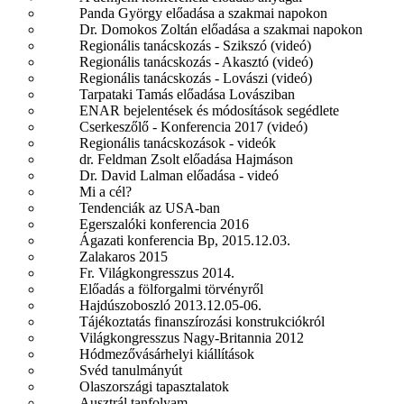
Panda György előadása a szakmai napokon
Dr. Domokos Zoltán előadása a szakmai napokon
Regionális tanácskozás - Szikszó (videó)
Regionális tanácskozás - Akasztó (videó)
Regionális tanácskozás - Lovászi (videó)
Tarpataki Tamás előadása Lovásziban
ENAR bejelentések és módosítások segédlete
Cserkeszőlő - Konferencia 2017 (videó)
Regionális tanácskozások - videók
dr. Feldman Zsolt előadása Hajmáson
Dr. David Lalman előadása - videó
Mi a cél?
Tendenciák az USA-ban
Egerszalóki konferencia 2016
Ágazati konferencia Bp, 2015.12.03.
Zalakaros 2015
Fr. Világkongresszus 2014.
Előadás a fölforgalmi törvényről
Hajdúszoboszló 2013.12.05-06.
Tájékoztatás finanszírozási konstrukciókról
Világkongresszus Nagy-Britannia 2012
Hódmezővásárhelyi kiállítások
Svéd tanulmányút
Olaszországi tapasztalatok
Ausztrál tanfolyam