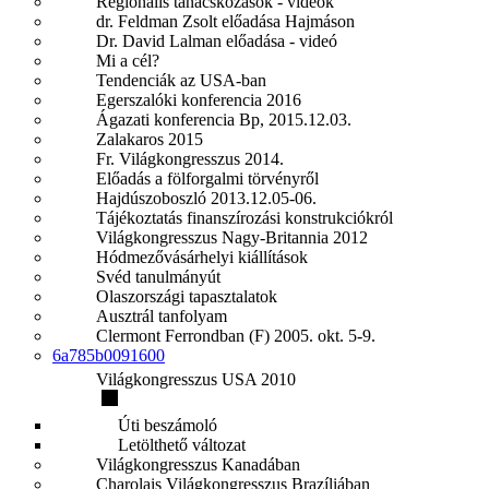
Regionális tanácskozások - videók
dr. Feldman Zsolt előadása Hajmáson
Dr. David Lalman előadása - videó
Mi a cél?
Tendenciák az USA-ban
Egerszalóki konferencia 2016
Ágazati konferencia Bp, 2015.12.03.
Zalakaros 2015
Fr. Világkongresszus 2014.
Előadás a fölforgalmi törvényről
Hajdúszoboszló 2013.12.05-06.
Tájékoztatás finanszírozási konstrukciókról
Világkongresszus Nagy-Britannia 2012
Hódmezővásárhelyi kiállítások
Svéd tanulmányút
Olaszországi tapasztalatok
Ausztrál tanfolyam
Clermont Ferrondban (F) 2005. okt. 5-9.
6a785b0091600
Világkongresszus USA 2010
Úti beszámoló
Letölthető változat
Világkongresszus Kanadában
Charolais Világkongresszus Brazíliában