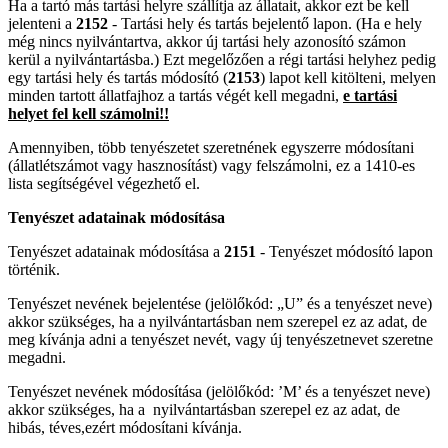
Ha a tartó más tartási helyre szállítja az állatait, akkor ezt be kell
jelenteni a
2152
- Tartási hely és tartás bejelentő lapon. (Ha e hely
még nincs nyilvántartva, akkor új tartási hely azonosító számon
kerül a nyilvántartásba.) Ezt megelőzően a régi tartási helyhez pedig
egy tartási hely és tartás módosító (
2153
) lapot kell kitölteni, melyen
minden tartott állatfajhoz a tartás végét kell megadni,
e tartási
helyet fel kell számolni!!
Amennyiben, több tenyészetet szeretnének egyszerre módosítani
(állatlétszámot vagy hasznosítást) vagy felszámolni, ez a 1410-es
lista segítségével végezhető el.
Tenyészet adatainak módosítása
Tenyészet adatainak módosítása a
2151
-
Tenyészet módosító lapon
történik.
Tenyészet nevének bejelentése (jelölőkód: „U” és a tenyészet neve)
akkor szükséges, ha a nyilvántartásban nem szerepel ez az adat, de
meg
kívánja adni a tenyészet nevét,
vagy új tenyészetnevet szeretne
megadni.
Tenyészet nevének módosítása (jelölőkód: ’M’ és a tenyészet neve)
akkor szükséges, ha a nyilvántartásban szerepel ez az adat, de
hibás, téves,ezért módosítani kívánja.