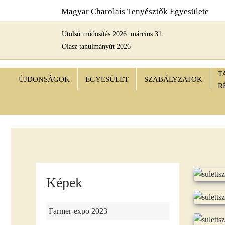
Magyar Charolais Tenyésztők Egyesülete
Fő tartalom átugrása
Utolsó módosítás 2026. március 31.
Olasz tanulmányút 2026
T
ÚJDONSÁGOK
EGYESÜLET
SZABÁLYZATOK
R
Képek
Farmer-expo 2023