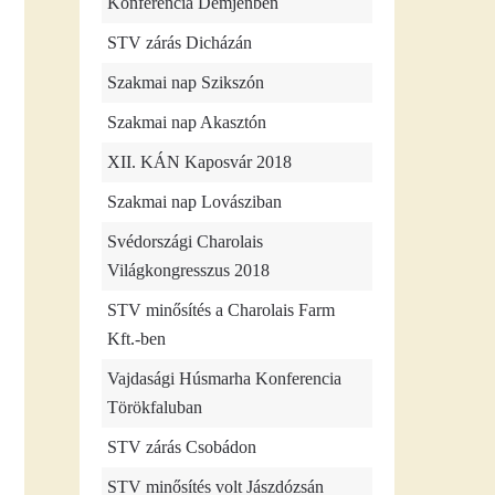
Konferencia Demjénben
STV zárás Dicházán
Szakmai nap Szikszón
Szakmai nap Akasztón
XII. KÁN Kaposvár 2018
Szakmai nap Lovásziban
Svédországi Charolais
Világkongresszus 2018
STV minősítés a Charolais Farm
Kft.-ben
Vajdasági Húsmarha Konferencia
Törökfaluban
STV zárás Csobádon
STV minősítés volt Jászdózsán