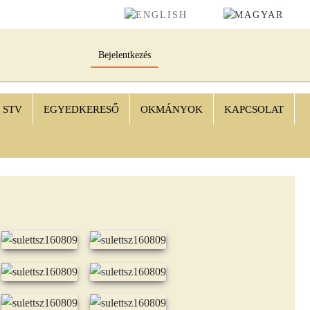
Bejelentkezés
STV
EGYEDKERESŐ
OKMÁNYOK
KAPCSOLAT