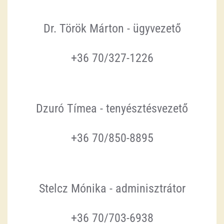
Dr. Török Márton -
ügyvezető
+36 70/327-1226
Dzuró Tímea - tenyésztésv
ezető
+36 70/850-8895
Stelcz Mónika - adminisztrátor
+36 70/703-6938