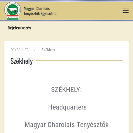
Magyar Charolais
Tenyésztők Egyesülete
Fő tartalom átugrása
Bejelentkezés
EGYESÜLET
Székhely
Székhely
SZÉKHELY:
Headquarters
Magyar Charolais Tenyésztők