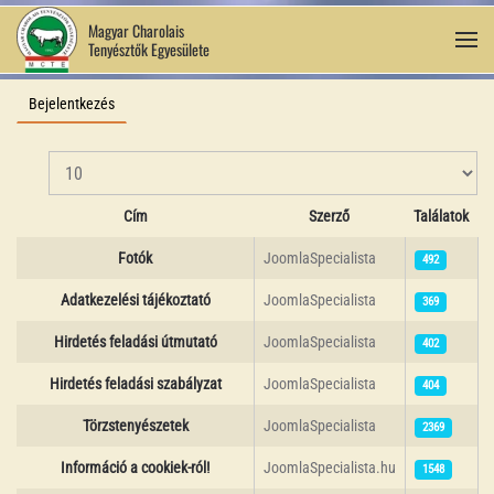
Magyar Charolais
Tenyésztők Egyesülete
Fő tartalom átugrása
Bejelentkezés
Tételek #
Cím
Szerző
Találatok
Cikkek
Fotók
JoomlaSpecialista
492
Adatkezelési tájékoztató
JoomlaSpecialista
369
Hirdetés feladási útmutató
JoomlaSpecialista
402
Hirdetés feladási szabályzat
JoomlaSpecialista
404
Törzstenyészetek
JoomlaSpecialista
2369
Információ a cookiek-ról!
JoomlaSpecialista.hu
1548