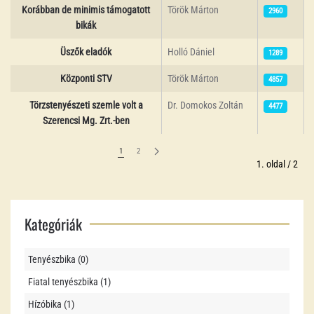
Korábban de minimis támogatott
Török Márton
2960
bikák
Üszők eladók
Holló Dániel
1289
Központi STV
Török Márton
4857
Törzstenyészeti szemle volt a
Dr. Domokos Zoltán
4477
Szerencsi Mg. Zrt.-ben
1
2
1. oldal / 2
Kategóriák
Tenyészbika (0)
Fiatal tenyészbika (1)
Hízóbika (1)