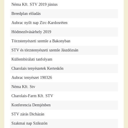
Néma Kft. STV 2019 június
Breedplan előadás
Aubrac nyílt nap Zirc-Kardosréten
Hódmezővásárhely 2019
Törzstenyészeti szemle a Bakonyban
STV és törzstenyészeti szemle Jászdózsán
Küllembírálati tanfolyam
Charolais tenyészetek Kerteskőn
Aubrac tenyészet 190326
Néma Kft. Stv
Charolais-Farm Kft. STV
Konferencia Demjénben
STV zárás Dicházán
Szakmai nap Szikszón