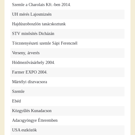
Szemle a Charolais Kft.-ben 2014.
UH mérés Lajosmizsén
Hajdúszoboszlón tanácskoztunk
STV minősítés Dicházán
Törzstenyészeti szemle Sápi Ferencnél
Verseny, árverés
Hódmezővásárhely 2004.
Farmer EXPO 2004.
Mártélyi díszvacsora
Szemle
Ebéd
Közgyűlés Kunadacson
Adacsgyöngye Étteremben
USA eszközök