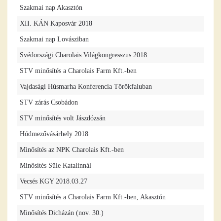
Szakmai nap Akasztón
XII. KÁN Kaposvár 2018
Szakmai nap Lovásziban
Svédországi Charolais Világkongresszus 2018
STV minősítés a Charolais Farm Kft.-ben
Vajdasági Húsmarha Konferencia Törökfaluban
STV zárás Csobádon
STV minősítés volt Jászdózsán
Hódmezővásárhely 2018
Minősítés az NPK Charolais Kft.-ben
Minősítés Süle Katalinnál
Vecsés KGY 2018.03.27
STV minősítés a Charolais Farm Kft.-ben, Akasztón
Minősítés Dicházán (nov. 30.)