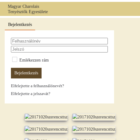
Magyar Charolais
Tenyésztők Egyesülete
Fő tartalom átugrása
Bejelentkezés
Emlékezzen rám
Bejelentkezés
Elfelejtette a felhasználónevét?
Elfelejtette a jelszavát?