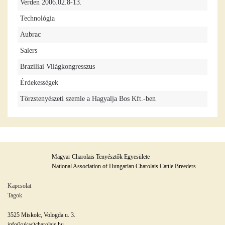
Verden 2006.02.8-13.
Technológia
Aubrac
Salers
Braziliai Világkongresszus
Érdekességek
Törzstenyészeti szemle a Hagyalja Bos Kft.-ben
Magyar Charolais Tenyésztők Egyesülete
National Association of Hungarian Charolais Cattle Breeders
Kapcsolat
Tagok
3525 Miskolc, Vologda u. 3.
info(kukac)charolais.hu