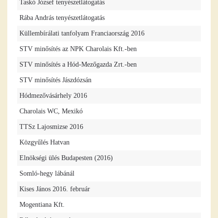
Taskó József tenyészetlátogatás
Rába András tenyészetlátogatás
Küllembírálati tanfolyam Franciaország 2016
STV minősítés az NPK Charolais Kft.-ben
STV minősítés a Hód-Mezőgazda Zrt.-ben
STV minősítés Jászdózsán
Hódmezővásárhely 2016
Charolais WC, Mexikó
TTSz Lajosmizse 2016
Közgyűlés Hatvan
Elnökségi ülés Budapesten (2016)
Somló-hegy lábánál
Kises János 2016. február
Mogentiana Kft.