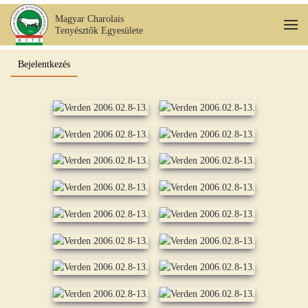
Magyar Charolais
Tenyésztők Egyesülete
Fő tartalom átugrása
Bejelentkezés