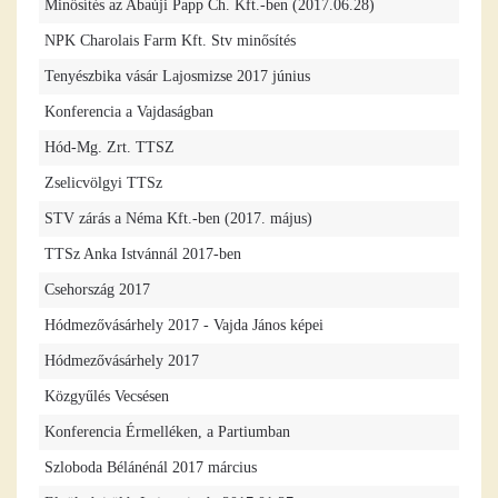
Minősítés az Abaúji Papp Ch. Kft.-ben (2017.06.28)
NPK Charolais Farm Kft. Stv minősítés
Tenyészbika vásár Lajosmizse 2017 június
Konferencia a Vajdaságban
Hód-Mg. Zrt. TTSZ
Zselicvölgyi TTSz
STV zárás a Néma Kft.-ben (2017. május)
TTSz Anka Istvánnál 2017-ben
Csehország 2017
Hódmezővásárhely 2017 - Vajda János képei
Hódmezővásárhely 2017
Közgyűlés Vecsésen
Konferencia Érmelléken, a Partiumban
Szloboda Bélánénál 2017 március