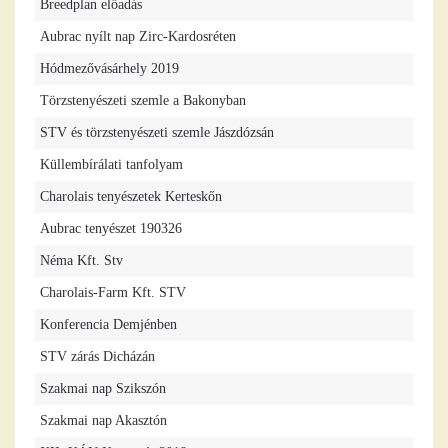
Breedplan előadás
Aubrac nyílt nap Zirc-Kardosréten
Hódmezővásárhely 2019
Törzstenyészeti szemle a Bakonyban
STV és törzstenyészeti szemle Jászdózsán
Küllembírálati tanfolyam
Charolais tenyészetek Kerteskőn
Aubrac tenyészet 190326
Néma Kft. Stv
Charolais-Farm Kft. STV
Konferencia Demjénben
STV zárás Dicházán
Szakmai nap Szikszón
Szakmai nap Akasztón