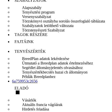
SZABÁLYZATOK
Alapszabály
Tenyésztési program
Versenyszabályzat
Törzskönyvi osztályba sorolás összefoglaló táblázata
Szabályzatok letölthető változata
Törzstenyészeti Szabályzat
TAGOK RÉSZÉRE
FAJTÁINK
TENYÉSZÉRTÉK
BreedPlan adatok lekérdezése
Útmutató a Breedplan adatok értelmezéséhez
Segédlet állományjelentés olvasásához
Tenyészértékbecslés hazai ch állományon
Példák Breedplanhez
6a759953c2656
ELADÓ
Vásárlók
Aktuális francia vágóárak
Hirdetés feladása