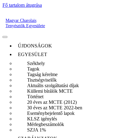
Fő tartalom átugrása
Magyar Charolais
Tenyésztők Egyesülete
ÚJDONSÁGOK
EGYESÜLET
Székhely
Tagok
Tagság kérelme
Tisztségviselők
Aktuális szolgáltatási díjak
Küllemi bírálók MCTE
Történet
20 éves az MCTE (2012)
30 éves az MCTE 2022-ben
Eseménybejelentő lapok
KLSZ igénylés
Mérlegbeszámolók
SZJA 1%