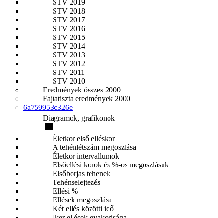
STV 2019
STV 2018
STV 2017
STV 2016
STV 2015
STV 2014
STV 2013
STV 2012
STV 2011
STV 2010
Eredmények összes 2000
Fajtatiszta eredmények 2000
6a759953c326e
Diagramok, grafikonok
Életkor első elléskor
A tehénlétszám megoszlása
Életkor intervallumok
Elsőellési korok és %-os megoszlásuk
Elsőborjas tehenek
Tehénselejtezés
Ellési %
Ellések megoszlása
Két ellés közötti idő
Iker ellések gyakorisága