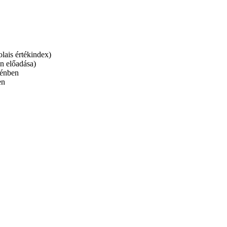
ais értékindex)
n előadása)
jénben
en