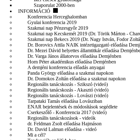
Szaporulat 2000-ben
INFORMÁCIÓ
Konferencia Herceghalomban
Gyulai konferencia 2019
Szakmai nap Pénzesgyőr 2019
Szakmai nap Kecskemét 2019 (Dr. Török Márton - Charol
Szakmai nap Bekecs 2019 (Dr. Nagy István, Fodor Zoltá
Dr. Borovics Attila NAIK intézetigazgató előadása Dem
Dr. Mezei Dávid helyettes államtitkár előadása Demjénb
Dr. Varga János állatorvos előadása Demjénben
Horn Péter akadémikus előadása Demjénben
A demjéni konferencia előadás anyagai
Panda György előadása a szakmai napokon
Dr. Domokos Zoltán előadása a szakmai napokon
Regionális tanácskozás - Szikszó (videó)
Regionális tanácskozás - Akasztó (videó)
Regionális tanácskozás - Lovászi (videó)
Tarpataki Tamás előadása Lovásziban
ENAR bejelentések és módosítások segédlete
Cserkeszőlő - Konferencia 2017 (videó)
Regionális tanácskozások - videók
dr. Feldman Zsolt előadása Hajmáson
Dr. David Lalman előadása - videó
Mi a cél?