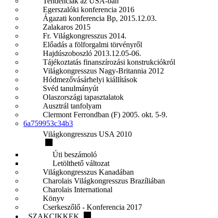
Tendenciák az USA-ban
Egerszalóki konferencia 2016
Ágazati konferencia Bp, 2015.12.03.
Zalakaros 2015
Fr. Világkongresszus 2014.
Előadás a fölforgalmi törvényről
Hajdúszoboszló 2013.12.05-06.
Tájékoztatás finanszírozási konstrukciókról
Világkongresszus Nagy-Britannia 2012
Hódmezővásárhelyi kiállítások
Svéd tanulmányút
Olaszországi tapasztalatok
Ausztrál tanfolyam
Clermont Ferrondban (F) 2005. okt. 5-9.
6a759953c34b3
Világkongresszus USA 2010
Úti beszámoló
Letölthető változat
Világkongresszus Kanadában
Charolais Világkongresszus Brazíliában
Charolais International
Könyv
Cserkeszőlő - Konferencia 2017
SZAKCIKKEK