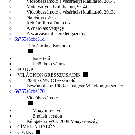
Videóbeszámoló a vásárhelyi kiállításról 2014.
Mutatványok Golf hátán (2014)
Videóbeszámoló a vásárhelyi kiállításról 2013.
Naptárterv 2013
Reklámfilm a Duna tv-n
A charolais védjegy
A szarvasmarha eredetigazolása
6a755a6cbe31d
Termékminta ismertető
Ismertető
Letölthető változat
FOTÓK
VILÁGKONGRESSZUSAINK
2008-as WCC beszámoló
Beszámoló az 1988-as magyar Világkongresszusról
6a755a6cbe370
Videóbeszámoló
Magyar nyelvű
English version
Képgaléria WCC2008 Magyarország
CÍMEK A HÁLÓN
GY.I.K.