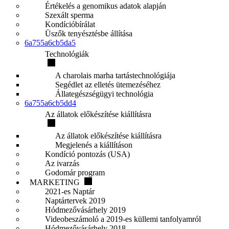
Értékelés a genomikus adatok alapján
Szexált sperma
Kondícióbírálat
Üszők tenyésztésbe állítása
6a755a6cb5da5
Technológiák
A charolais marha tartástechnológiája
Segédlet az elletés ütemezéséhez
Állategészségügyi technológia
6a755a6cb5dd4
Az állatok előkészítése kiállításra
Az állatok előkészítése kiállításra
Megjelenés a kiállításon
Kondíció pontozás (USA)
Az ivarzás
Godomár program
MARKETING
2021-es Naptár
Naptártervek 2019
Hódmezővásárhely 2019
Videobeszámoló a 2019-es küllemi tanfolyamról
Hódmezővásárhely 2018