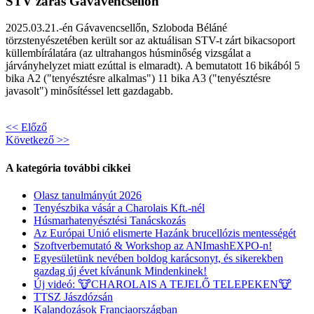
STV zárás Gávavencsellőn
2025.03.21.-én Gávavencsellőn, Szloboda Béláné
törzstenyészetében került sor az aktuálisan STV-t zárt bikacsoport
küllembírálatára (az ultrahangos húsminőség vizsgálat a
járványhelyzet miatt ezúttal is elmaradt). A bemutatott 16 bikából 5
bika A2 ("tenyésztésre alkalmas") 11 bika A3 ("tenyésztésre
javasolt") minősítéssel lett gazdagabb.
<< Előző
Következő >>
A kategória további cikkei
Olasz tanulmányút 2026
Tenyészbika vásár a Charolais Kft.-nél
Húsmarhatenyésztési Tanácskozás
Az Európai Unió elismerte Hazánk brucellózis mentességét
Szoftverbemutató & Workshop az ANImashEXPO-n!
Egyesületünk nevében boldog karácsonyt, és sikerekben
gazdag új évet kívánunk Mindenkinek!
Új videó: 🐮CHAROLAIS A TEJELŐ TELEPEKEN🐮
TTSZ Jászdózsán
Kalandozások Franciaországban