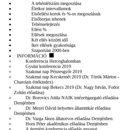
A tehénlétszám megoszlása
Életkor intervallumok
Elsőellési korok és %-os megoszlásuk
Elsőborjas tehenek
Tehénselejtezés
Ellési %
Ellések megoszlása
Két ellés közötti idő
Iker ellések gyakorisága
Szaporulat 2000-ben
INFORMÁCIÓ
Konferencia Herceghalomban
Gyulai konferencia 2019
Szakmai nap Pénzesgyőr 2019
Szakmai nap Kecskemét 2019 (Dr. Török Márton -
Charolais értékindex)
Szakmai nap Bekecs 2019 (Dr. Nagy István, Fodor
Zoltán előadása)
Dr. Borovics Attila NAIK intézetigazgató előadása
Demjénben
Dr. Mezei Dávid helyettes államtitkár előadása
Demjénben
Dr. Varga János állatorvos előadása Demjénben
Horn Péter akadémikus előadása Demjénben
A demjéni konferencia előadás anyagai