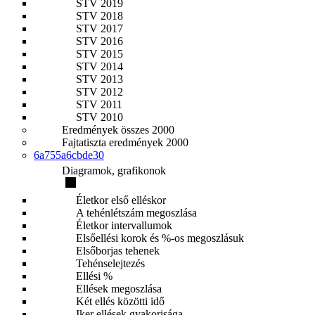
STV 2019
STV 2018
STV 2017
STV 2016
STV 2015
STV 2014
STV 2013
STV 2012
STV 2011
STV 2010
Eredmények összes 2000
Fajtatiszta eredmények 2000
6a755a6cbde30
Diagramok, grafikonok
Életkor első elléskor
A tehénlétszám megoszlása
Életkor intervallumok
Elsőellési korok és %-os megoszlásuk
Elsőborjas tehenek
Tehénselejtezés
Ellési %
Ellések megoszlása
Két ellés közötti idő
Iker ellések gyakorisága