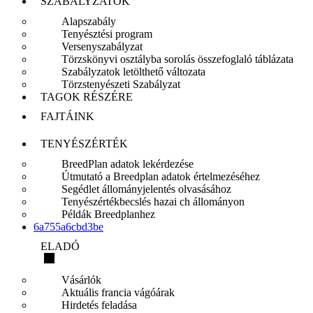
SZABÁLYZATOK
Alapszabály
Tenyésztési program
Versenyszabályzat
Törzskönyvi osztályba sorolás összefoglaló táblázata
Szabályzatok letölthető változata
Törzstenyészeti Szabályzat
TAGOK RÉSZÉRE
FAJTÁINK
TENYÉSZÉRTÉK
BreedPlan adatok lekérdezése
Útmutató a Breedplan adatok értelmezéséhez
Segédlet állományjelentés olvasásához
Tenyészértékbecslés hazai ch állományon
Példák Breedplanhez
6a755a6cbd3be
ELADÓ
Vásárlók
Aktuális francia vágóárak
Hirdetés feladása