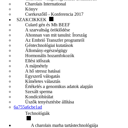
Charolais International
Könyv
Cserkeszőlő - Konferencia 2017
SZAKCIKKEK
Culard gén és Mh BEEF
A szarvaltság öröklődése
Ahonnan van mit tanulni: Írország
Az Embrió Transzfer programról
Géntechnológiai kutatások
Állomány-egészségügy
Hormonális hozamfokozók
Ellési időszak
A májmétely
A hő stressz hatásai
Egyszerű válogatás
Kíméletes választás
Értékelés a genomikus adatok alapján
Szexált sperma
Kondícióbírálat
Üszők tenyésztésbe állítása
6a755a6cbe1ad
Technológiák
A charolais marha tartástechnológiája