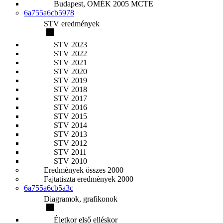
Budapest, OMÉK 2005 MCTE
6a755a6cb5978
STV eredmények
STV 2023
STV 2022
STV 2021
STV 2020
STV 2019
STV 2018
STV 2017
STV 2016
STV 2015
STV 2014
STV 2013
STV 2012
STV 2011
STV 2010
Eredmények összes 2000
Fajtatiszta eredmények 2000
6a755a6cb5a3c
Diagramok, grafikonok
Életkor első elléskor