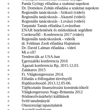
Panda György előadása a szakmai napokon
Dr. Domokos Zoltán előadása a szakmai napokon
Regionális tanácskozás - Szikszó (videó)
Regionális tanácskozás - Akasztó (videó)
Regionális tanácskozás - Lovászi (videó)
Tarpataki Tamás előadása Lovásziban
ENAR bejelentések és módosítások segédlete
Cserkeszőlő - Konferencia 2017 (videó)
Regionális tanácskozások - videók
dr. Feldman Zsolt előadása Hajmáson
Dr. David Lalman előadása - videó
Mi a cél?
Tendenciák az USA-ban
Egerszalóki konferencia 2016
Ágazati konferencia Bp, 2015.12.03.
Zalakaros 2015
Fr. Világkongresszus 2014.
Előadás a fölforgalmi törvényről
Hajdúszoboszló 2013.12.05-06.
Tájékoztatás finanszírozási konstrukciókról
Világkongresszus Nagy-Britannia 2012
Hódmezővásárhelyi kiállítások
Svéd tanulmányút
Olaszországi tapasztalatok
Ausztrál tanfolyam