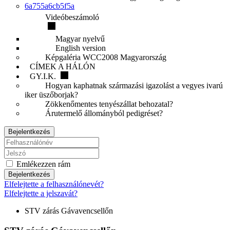
6a755a6cb5f5a
Videóbeszámoló
Magyar nyelvű
English version
Képgaléria WCC2008 Magyarország
CÍMEK A HÁLÓN
GY.I.K.
Hogyan kaphatnak származási igazolást a vegyes ivarú
iker üszőborjak?
Zökkenőmentes tenyészállat behozatal?
Árutermelő állományból pedigréset?
Bejelentkezés
Emlékezzen rám
Bejelentkezés
Elfelejtette a felhasználónevét?
Elfelejtette a jelszavát?
STV zárás Gávavencsellőn