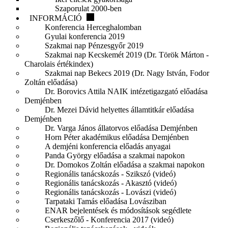
Szaporulat 2000-ben
INFORMÁCIÓ
Konferencia Herceghalomban
Gyulai konferencia 2019
Szakmai nap Pénzesgyőr 2019
Szakmai nap Kecskemét 2019 (Dr. Török Márton -
Charolais értékindex)
Szakmai nap Bekecs 2019 (Dr. Nagy István, Fodor
Zoltán előadása)
Dr. Borovics Attila NAIK intézetigazgató előadása
Demjénben
Dr. Mezei Dávid helyettes államtitkár előadása
Demjénben
Dr. Varga János állatorvos előadása Demjénben
Horn Péter akadémikus előadása Demjénben
A demjéni konferencia előadás anyagai
Panda György előadása a szakmai napokon
Dr. Domokos Zoltán előadása a szakmai napokon
Regionális tanácskozás - Szikszó (videó)
Regionális tanácskozás - Akasztó (videó)
Regionális tanácskozás - Lovászi (videó)
Tarpataki Tamás előadása Lovásziban
ENAR bejelentések és módosítások segédlete
Cserkeszőlő - Konferencia 2017 (videó)