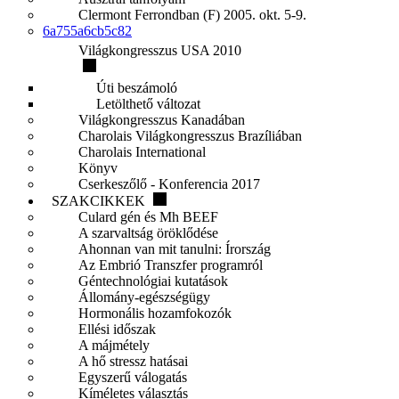
Clermont Ferrondban (F) 2005. okt. 5-9.
6a755a6cb5c82
Világkongresszus USA 2010
Úti beszámoló
Letölthető változat
Világkongresszus Kanadában
Charolais Világkongresszus Brazíliában
Charolais International
Könyv
Cserkeszőlő - Konferencia 2017
SZAKCIKKEK
Culard gén és Mh BEEF
A szarvaltság öröklődése
Ahonnan van mit tanulni: Írország
Az Embrió Transzfer programról
Géntechnológiai kutatások
Állomány-egészségügy
Hormonális hozamfokozók
Ellési időszak
A májmétely
A hő stressz hatásai
Egyszerű válogatás
Kíméletes választás