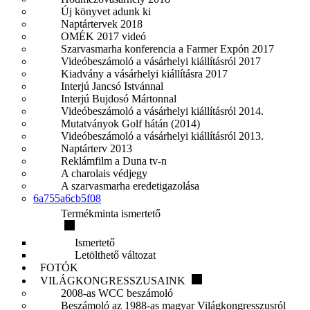
Új könyvet adunk ki
Naptártervek 2018
OMÉK 2017 videó
Szarvasmarha konferencia a Farmer Expón 2017
Videóbeszámoló a vásárhelyi kiállításról 2017
Kiadvány a vásárhelyi kiállításra 2017
Interjú Jancsó Istvánnal
Interjú Bujdosó Mártonnal
Videóbeszámoló a vásárhelyi kiállításról 2014.
Mutatványok Golf hátán (2014)
Videóbeszámoló a vásárhelyi kiállításról 2013.
Naptárterv 2013
Reklámfilm a Duna tv-n
A charolais védjegy
A szarvasmarha eredetigazolása
6a755a6cb5f08
Termékminta ismertető
Ismertető
Letölthető változat
FOTÓK
VILÁGKONGRESSZUSAINK
2008-as WCC beszámoló
Beszámoló az 1988-as magyar Világkongresszusról