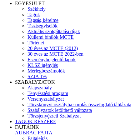
EGYESÜLET
Székhely
Tagok
Tagság kérelme
Tisztségviselők
Aktuális szolgáltatási díjak
Küllemi bírálók MCTE
Történet
20 éves az MCTE (2012)
30 éves az MCTE 2022-ben
Eseménybejelentő lapok
KLSZ igénylés
Mérlegbeszámolók
SZJA 1%
SZABÁLYZATOK
Alapszabály
Tenyésztési program
Versenyszabályzat
Törzskönyvi osztályba sorolás összefoglaló táblázata
Szabályzatok letölthető változata
Törzstenyészeti Szabályzat
TAGOK RÉSZÉRE
FAJTÁINK
AUBRAC FAJTA
Fajtaleírás