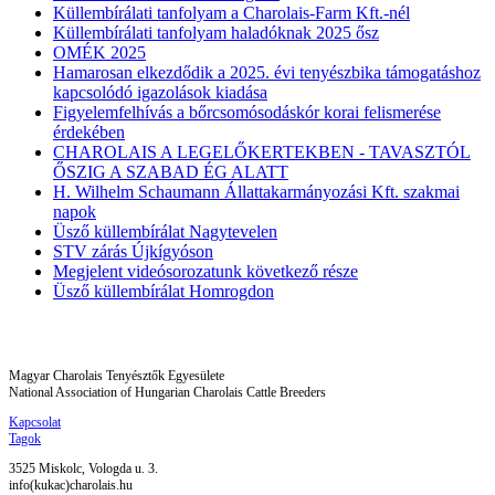
Küllembírálati tanfolyam a Charolais-Farm Kft.-nél
Küllembírálati tanfolyam haladóknak 2025 ősz
OMÉK 2025
Hamarosan elkezdődik a 2025. évi tenyészbika támogatáshoz
kapcsolódó igazolások kiadása
Figyelemfelhívás a bőrcsomósodáskór korai felismerése
érdekében
CHAROLAIS A LEGELŐKERTEKBEN - TAVASZTÓL
ŐSZIG A SZABAD ÉG ALATT
H. Wilhelm Schaumann Állattakarmányozási Kft. szakmai
napok
Üsző küllembírálat Nagytevelen
STV zárás Újkígyóson
Megjelent videósorozatunk következő része
Üsző küllembírálat Homrogdon
Magyar Charolais Tenyésztők Egyesülete
National Association of Hungarian Charolais Cattle Breeders
Kapcsolat
Tagok
3525 Miskolc, Vologda u. 3.
info(kukac)charolais.hu