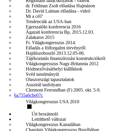
Regionális tanácskozások - videók
dr. Feldman Zsolt előadása Hajmáson
Dr. David Lalman előadása - videó
Mi a cél?
Tendenciák az USA-ban
Egerszalóki konferencia 2016
Ágazati konferencia Bp, 2015.12.03.
Zalakaros 2015
Fr. Világkongresszus 2014.
Előadás a fölforgalmi törvényről
Hajdúszoboszló 2013.12.05-06.
Tájékoztatás finanszírozási konstrukciókról
Világkongresszus Nagy-Britannia 2012
Hódmezővásárhelyi kiállítások
Svéd tanulmányút
Olaszországi tapasztalatok
Ausztrál tanfolyam
Clermont Ferrondban (F) 2005. okt. 5-9.
6a755a6cbe07c
Világkongresszus USA 2010
Úti beszámoló
Letölthető változat
Világkongresszus Kanadában
Charolais Világkongresszus Brazíliában