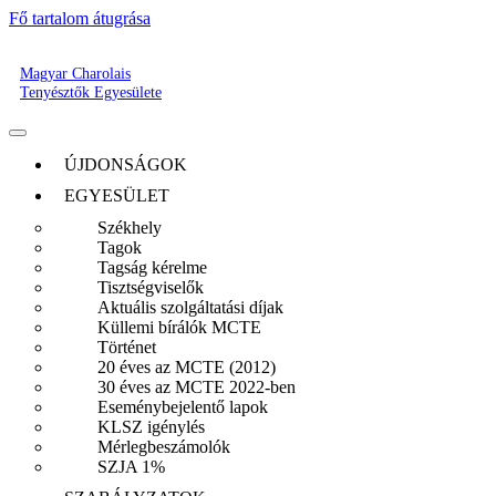
Fő tartalom átugrása
Magyar Charolais
Tenyésztők Egyesülete
ÚJDONSÁGOK
EGYESÜLET
Székhely
Tagok
Tagság kérelme
Tisztségviselők
Aktuális szolgáltatási díjak
Küllemi bírálók MCTE
Történet
20 éves az MCTE (2012)
30 éves az MCTE 2022-ben
Eseménybejelentő lapok
KLSZ igénylés
Mérlegbeszámolók
SZJA 1%