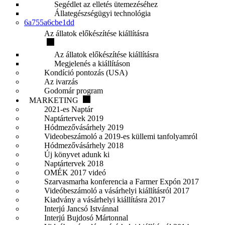
Segédlet az elletés ütemezéséhez
Állategészségügyi technológia
6a755a6cbe1dd
Az állatok előkészítése kiállításra
Az állatok előkészítése kiállításra
Megjelenés a kiállításon
Kondíció pontozás (USA)
Az ivarzás
Godomár program
MARKETING
2021-es Naptár
Naptártervek 2019
Hódmezővásárhely 2019
Videobeszámoló a 2019-es küllemi tanfolyamról
Hódmezővásárhely 2018
Új könyvet adunk ki
Naptártervek 2018
OMÉK 2017 videó
Szarvasmarha konferencia a Farmer Expón 2017
Videóbeszámoló a vásárhelyi kiállításról 2017
Kiadvány a vásárhelyi kiállításra 2017
Interjú Jancsó Istvánnal
Interjú Bujdosó Mártonnal