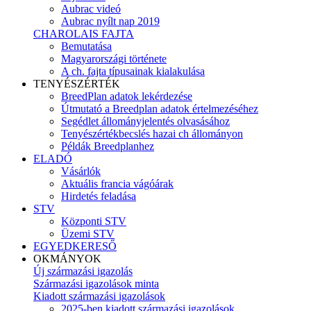
Aubrac videó
Aubrac nyílt nap 2019
CHAROLAIS FAJTA
Bemutatása
Magyarországi története
A ch. fajta típusainak kialakulása
TENYÉSZÉRTÉK
BreedPlan adatok lekérdezése
Útmutató a Breedplan adatok értelmezéséhez
Segédlet állományjelentés olvasásához
Tenyészértékbecslés hazai ch állományon
Példák Breedplanhez
ELADÓ
Vásárlók
Aktuális francia vágóárak
Hirdetés feladása
STV
Központi STV
Üzemi STV
EGYEDKERESŐ
OKMÁNYOK
Új származási igazolás
Származási igazolások minta
Kiadott származási igazolások
2025-ben kiadott származási igazolások