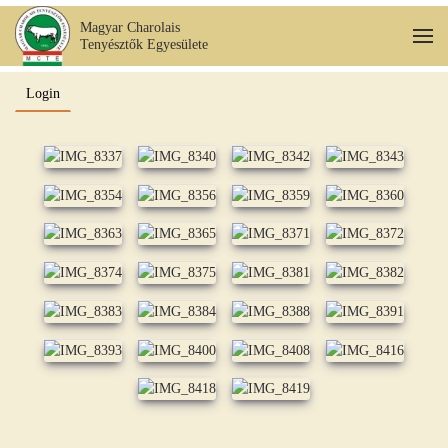
Magyar Charolais
Tenyésztők Egyesülete
Skip to main content
Login