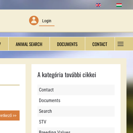
Login
V
ANIMAL SEARCH
DOCUMENTS
CONTACT
A kategória további cikkei
Contact
Documents
Search
vetkező >>
STV
Breeding Values