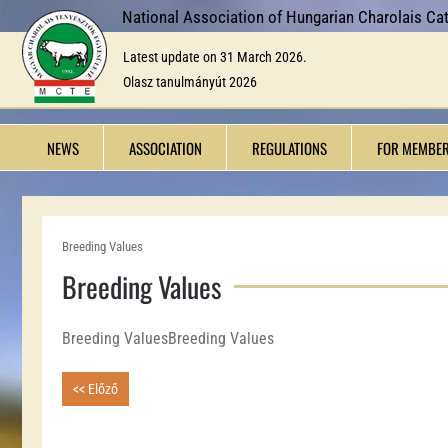
National Association of Hungarian Charolais Cat
Skip to main content
Latest update on 31 March 2026.
Olasz tanulmányút 2026
NEWS
ASSOCIATION
REGULATIONS
FOR MEMBE
Breeding Values
Breeding Values
Breeding ValuesBreeding Values
<< Előző