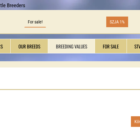
tle Breeders
For sale!
SZJA 1%
RS
OUR BREEDS
BREEDING VALUES
FOR SALE
ST
Kö