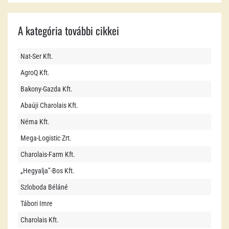
A kategória további cikkei
Nat-Ser Kft.
AgroQ Kft.
Bakony-Gazda Kft.
Abaúji Charolais Kft.
Néma Kft.
Mega-Logistic Zrt.
Charolais-Farm Kft.
„Hegyalja”-Bos Kft.
Szloboda Béláné
Tábori Imre
Charolais Kft.