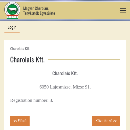
Magyar Charolais
Tenyésztők Egyesülete
Skip to main content
Login
Charolais Kft.
Charolais Kft.
Charolais Kft.
6050 Lajosmizse, Mizse 91.
Registration number
: 3.
<< Előző
Következő >>